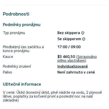
pro strávení výjimečné dovolené na vodě v okolí Port de
Lefkada
Podrobnosti
Tato Lagoon 39 je vybavena 4 hlavicemi se sprchou.
Tato loď je vybavena Hlavní plachtou s plnou latí a Furling
Podmínky pronájmu
genoa. Má následující vybavení: Autopilot, Reproduktory,
Palubní sprcha.
Typ pronájmu
Bez skippera
Neváhejte nás kontaktovat ohledně cenovou nabídku, s
Se skipperem
Předběžný čas začátku a
17:00 / 09:00
konce pronájmu:
Kauce
$3 460,50
(Spravováno
přímo vlastníkem)
Podmínky zrušení
Individualizované
Palivo
Není zahrnuto v ceně
Užitečné informace
V ceně: Úklid (konečný úklid, plné nádrže na vodu, 2 plynové
láhve, poplatky za kotvení první a poslední noc na naší
základně)