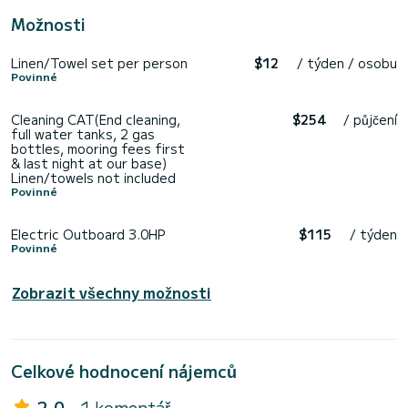
Možnosti
Linen/Towel set per person
$12
/ týden / osobu
Povinné
Cleaning CAT(End cleaning,
$254
/ půjčení
full water tanks, 2 gas
bottles, mooring fees first
& last night at our base)
Linen/towels not included
Povinné
Electric Outboard 3.0HP
$115
/ týden
Povinné
Zobrazit všechny možnosti
Celkové hodnocení nájemců
2.0
- 1 komentář