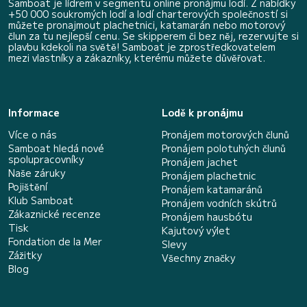
Samboat je lídrem v segmentu online pronájmu lodí. Z nabídky
+50 000 soukromých lodí a lodí charterových společností si
můžete pronajmout plachetnici, katamarán nebo motorový
člun za tu nejlepší cenu. Se skipperem či bez něj, rezervujte si
plavbu kdekoli na světě! Samboat je zprostředkovatelem
mezi vlastníky a zákazníky, kterému můžete důvěřovat.
Informace
Lodě k pronájmu
Více o nás
Pronájem motorových člunů
Samboat hledá nové
Pronájem polotuhých člunů
spolupracovníky
Pronájem jachet
Naše záruky
Pronájem plachetnic
Pojištění
Pronájem katamaránů
Klub Samboat
Pronájem vodních skútrů
Zákaznické recenze
Pronájem hausbótu
Tisk
Kajutový výlet
Fondation de la Mer
Slevy
Zážitky
Všechny značky
Blog