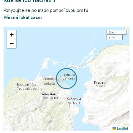
Pohybujte se po mapě pomocí dvou prstů
Přesná lokalizace:
2 km
+
1 mi
−
Leaflet