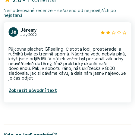
Nemoderované recenze – seřazeno od nejnovějších po
nejstarší
Jéremy
July 2022
Půjčovna plachet GRsailing. Čistota lodi, prostěradel a
ručníků byla extrémně sporná. Nádrž na vodu nebyla plná,
když jsme odjížděli. V pátek večer byl personál základny
neuvěřitelně dotěrný, čímž prakticky ukončil naši
dovolenou. Pak, v sobotu ráno, nás uklízečka v 8:00
sledovala, jak si dáváme kávu, a dala nám jasně najevo, že
Zobrazit původní text
Kde se loď nachází?