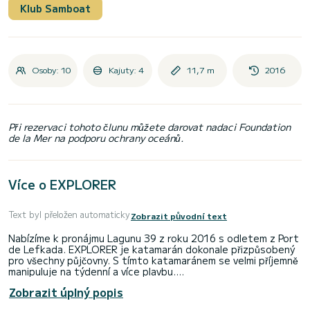
Klub Samboat
Osoby: 10
Kajuty: 4
11,7 m
2016
Při rezervaci tohoto člunu můžete darovat nadaci Foundation
de la Mer na podporu ochrany oceánů.
Více o EXPLORER
Text byl přeložen automaticky
Zobrazit původní text
Nabízíme k pronájmu Lagunu 39 z roku 2016 s odletem z Port
de Lefkada. EXPLORER je katamarán dokonale přizpůsobený
pro všechny půjčovny. S tímto katamaránem se velmi příjemně
manipuluje na týdenní a více plavbu.
Zobrazit úplný popis
Loď má 4 plně vybavené kajuty a kapacitu 10 osob. S
celkovou délkou 12 metrů bude vaším nejlepším spojencem