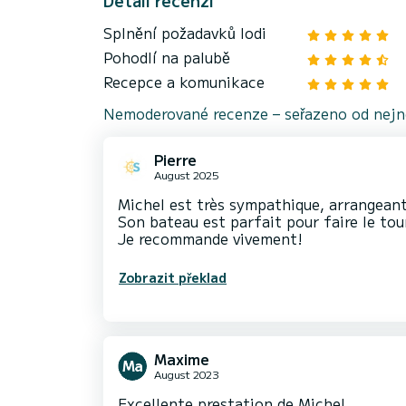
Detail recenzí
Splnění požadavků lodi
Pohodlí na palubě
Recepce a komunikace
Nemoderované recenze – seřazeno od nejno
Pierre
August 2025
Michel est très sympathique, arrangeant
Son bateau est parfait pour faire le tour
Je recommande vivement!
Zobrazit překlad
Maxime
August 2023
Excellente prestation de Michel