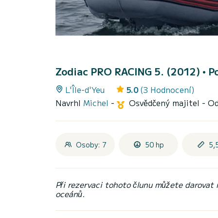
Zodiac PRO RACING 5. (2012)
• P
L'Île-d'Yeu
5.0
(3 Hodnocení)
Navrhl
Michel
-
Osvědčený majitel
- O
Osoby: 7
50 hp
5,
Při rezervaci tohoto člunu můžete darovat
oceánů.