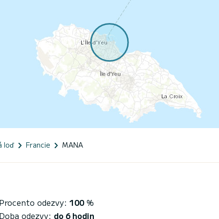
á loď
Francie
MANA
Procento odezvy:
100
%
Doba odezvy:
do 6 hodin