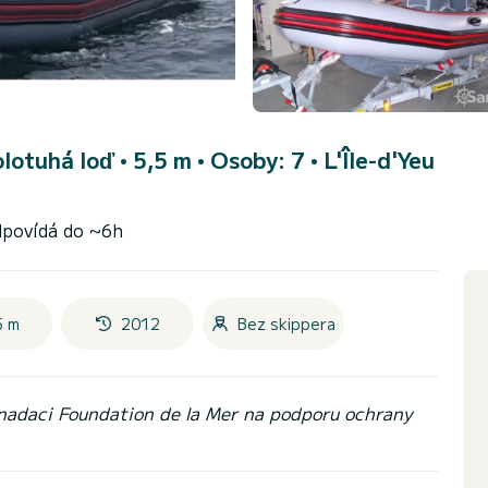
olotuhá loď • 5,5 m • Osoby: 7 •
L'Île-d'Yeu
dpovídá do ~6h
5 m
2012
Bez skippera
 nadaci Foundation de la Mer na podporu ochrany