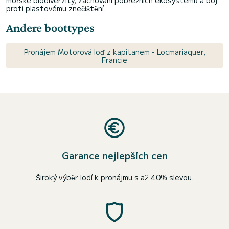
mořské biodiverzity, zachování pobřežních ekosystémů a boj
proti plastovému znečištění.
Andere boottypes
Pronájem Motorová loď z kapitanem - Locmariaquer,
Francie
Garance nejlepších cen
Široký výběr lodí k pronájmu s až 40% slevou.