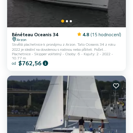
Bénéteau Oceanis 34
4.8
(15 hodnocení)
Arzon
Skvělá plachetnice k pronájmu z Arzon. Tato Oceanis 34 z roku
2022 je ideální na dovolenou s rodinou nebo přáteli. Počet
Plachetnice
Skipper volitelný
Osoby: 6
Kajuty: 2
2022
komfortních kajut: 2 a počet osob na lodi: 6. S celkovou délkou11 m
10.77 m
a výkonem HP bude tato loď vaším nejlepším společníkem na
$762,56
od
nezapomenutelné dovolené v okolí Arzon Tento Oceanis 34 je
vybaven 1 toaletou se sprchou. Neváhejte se na nás obrátit s
jakoukoli žádostí o cenovou nabídku, ohledně vašich plánů na
dovolenou vás doprov...