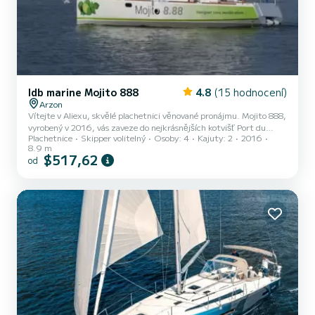
Idb marine Mojito 888
4.8
(15 hodnocení)
Arzon
Vítejte v Aliexu, skvělé plachetnici věnované pronájmu. Mojito 888,
vyrobený v 2016, vás zaveze do nejkrásnějších kotvišť Port du
Plachetnice
Skipper volitelný
Osoby: 4
Kajuty: 2
2016
Crouesty. Loď má 2 komfortní kajuty a kapacita lodi 6 osob. S
8.9 m
celkovou délkou 9 metrů bude vaším nejlepším spojencem pro
$517,62
od
strávení mimořádné dovolené na vodě v okolí Port du Crouesty
Požadavky Rezervace a nabídky jsou spravovány přímo SamBoat.
Prostřednictvím platformy získáte nejlepší ceny.