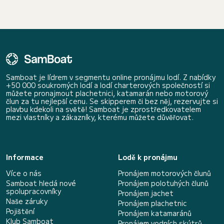
Samboat je lídrem v segmentu online pronájmu lodí. Z nabídky
+50 000 soukromých lodí a lodí charterových společností si
můžete pronajmout plachetnici, katamarán nebo motorový
člun za tu nejlepší cenu. Se skipperem či bez něj, rezervujte si
plavbu kdekoli na světě! Samboat je zprostředkovatelem
mezi vlastníky a zákazníky, kterému můžete důvěřovat.
Informace
Lodě k pronájmu
Více o nás
Pronájem motorových člunů
Samboat hledá nové
Pronájem polotuhých člunů
spolupracovníky
Pronájem jachet
Naše záruky
Pronájem plachetnic
Pojištění
Pronájem katamaránů
Klub Samboat
Pronájem vodních skútrů