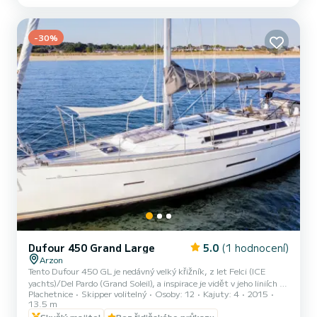
palubě. Objevte nádherné zátoky a okouzlující přístavy Houat,
Hoedic, Belle-Île a ostrovy v zálivu Morbihan v jižní Bretani. Užijte si
navigaci, která se přizpůsobí vašem...
-30%
Dufour 450 Grand Large
5.0
(1 hodnocení)
Arzon
Tento Dufour 450 GL je nedávný velký křižník, z let Felci (ICE
yachts)/Del Pardo (Grand Soleil), a inspirace je vidět v jeho liniích s
Plachetnice
Skipper volitelný
Osoby: 12
Kajuty: 4
2015
nízkou nástavbou a čistým stylem. Je odvozen z 445 GL, který
13.5 m
sám vychází z 455 GL, příbuzný s Dufour 44 a 45. Takto štíhlý
Skvělý majitel
Bez řidičského průkazu