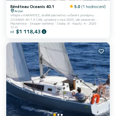
Bénéteau Oceanis 40.1
5.0
(1 hodnocení)
Arzon
Vítejte v KARANTEZ, skvělé plachetnici určené k pronájmu.
OCEANIS 40.1 4 CAB, vyrobený v roce 2025, vás zaveze do
Plachetnice
Skipper volitelný
Osoby: 8
Kajuty: 4
2025
nejkrásnějších kotvišť v Arzonu. Loď má 4 komfortní kajuty a
12 m
kapacitu lodi 10 osob. S celkovou délkou 12 metrů bude vaším
$1 118,43
od
nejlepším spojencem pro strávení nevšední dovolené na vodě v okolí
Arzonu Pro vaše pohodlí má KARANTEZ 2 toalety se sprchou Pro
jakoukoli žádost o informace nebo rezervaci klikněte na tlačítko “
získat cenovou nabídku“, nabídne vám nejlepší nabídku odborník
SamBoa...