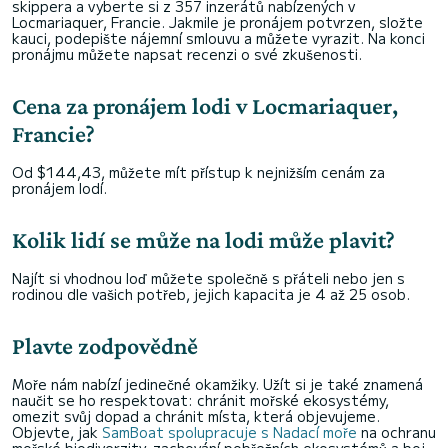
skippera a vyberte si z 357 inzerátů nabízených v
Locmariaquer, Francie. Jakmile je pronájem potvrzen, složte
kauci, podepište nájemní smlouvu a můžete vyrazit. Na konci
pronájmu můžete napsat recenzi o své zkušenosti.
Cena za pronájem lodi v Locmariaquer,
Francie?
Od $144,43, můžete mít přístup k nejnižším cenám za
pronájem lodí.
Kolik lidí se může na lodi může plavit?
Najít si vhodnou loď můžete společně s přáteli nebo jen s
rodinou dle vašich potřeb, jejich kapacita je 4 až 25 osob.
Plavte zodpovědně
Moře nám nabízí jedinečné okamžiky. Užít si je také znamená
naučit se ho respektovat: chránit mořské ekosystémy,
omezit svůj dopad a chránit místa, která objevujeme.
Objevte, jak
SamBoat spolupracuje s Nadací moře
na ochranu