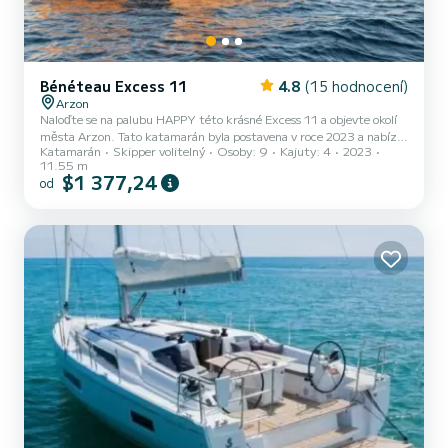
Bénéteau Excess 11
4.8
(15 hodnocení)
Arzon
Naloďte se na palubu HAPPY této krásné Excess 11 a objevte okolí
města Arzon. Tato katamarán byla postavena v roce 2023 a nabízí
Katamarán
Skipper volitelný
Osoby: 9
Kajuty: 4
2023
úžasné pohodlí a výkonnost na moři. Počet komfortních kajut: 4 a
11.55 m
počet osob na lodi: 9. S celkovou délkou12 m a výkonem HP bude
$1 377,24
od
tato loď vaším nejlepším společníkem na nezapomenutelné
dovolené v okolí Arzon Excess 11 je vybaven 2 toaletou se sprchou.
Vybavení lodi Latovaná hlavní plachta a Lodní plachta na navíječi.
Konkrétně zahrnuje následující vybavení: Autop...