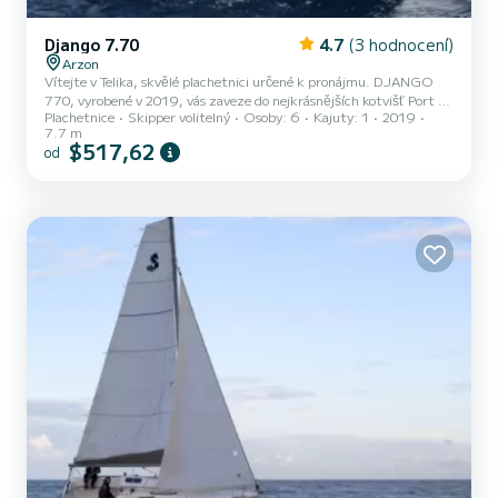
Django 7.70
4.7
(3 hodnocení)
Arzon
Vítejte v Telika, skvělé plachetnici určené k pronájmu. DJANGO
770, vyrobené v 2019, vás zaveze do nejkrásnějších kotvišť Port du
Plachetnice
Skipper volitelný
Osoby: 6
Kajuty: 1
2019
Crouesty. Strávíte výjimečná plavba na této 8metrové plachetnici.
7.7 m
Během plavby můžete ubytovat až 6 osob a užít si jeho 1 komfortní
$517,62
od
kajutu. Pro vaše pohodlí má Telika 1 toaletu se sprchou Tato loď je
vybavena b>Battened hlavní plachta a Furling genoa. Pokud máte
nějaké dotazy týkající se lodi nebo podmínek pronájmu, můžete
poslat zprávu prostřednictvím platfor...