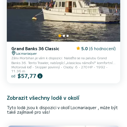
Grand Banks 36 Classic
5.0
(6 hodnocení)
Locmariaquer
Záliv Morbihan je vám k dispozici: Naloďte se na palubu Grand
Banks 36. Tento Trawler, nabízející „klasickou námořní“ komfortní
Motorová loď
Skipper povinný
Osoby: 6
270 HP
1992
službu, vám bude patřit během této plavby mimo čas . Každý
11.36 m
ostrov, každé kotviště, každé panorama vám bude přístupné,
$57,77
od
dokonce i exkluzivně. Příspěvek na horní palubu, uvidíte vlny
proplouvající kolem : Mohyla Gavrinis. Hrad na ostrově Berder. Bóje
Mare s nejsilnějšími proudy v Evropě Mnichův ostrov a domy jeho
kapitánů. Diskrétní ostrov Arz: zemědělský, klidný, odl...
Zobrazit všechny lodě v okolí
Tyto lodě jsou k dispozici v okolí Locmariaquer , může být
také zajímavé pro vás!