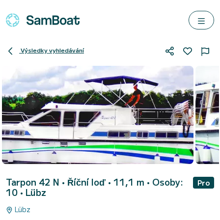
Výsledky vyhledávání
Tarpon 42 N
• Říční loď • 11,1 m • Osoby:
Pro
10 •
Lübz
Lübz