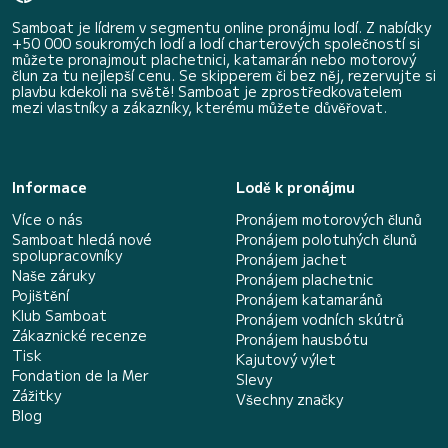
Samboat je lídrem v segmentu online pronájmu lodí. Z nabídky
+50 000 soukromých lodí a lodí charterových společností si
můžete pronajmout plachetnici, katamarán nebo motorový
člun za tu nejlepší cenu. Se skipperem či bez něj, rezervujte si
plavbu kdekoli na světě! Samboat je zprostředkovatelem
mezi vlastníky a zákazníky, kterému můžete důvěřovat.
Informace
Lodě k pronájmu
Více o nás
Pronájem motorových člunů
Samboat hledá nové
Pronájem polotuhých člunů
spolupracovníky
Pronájem jachet
Naše záruky
Pronájem plachetnic
Pojištění
Pronájem katamaránů
Klub Samboat
Pronájem vodních skútrů
Zákaznické recenze
Pronájem hausbótu
Tisk
Kajutový výlet
Fondation de la Mer
Slevy
Zážitky
Všechny značky
Blog