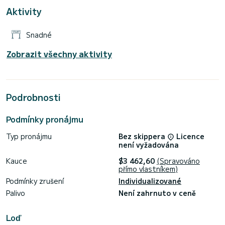
Aktivity
Vyžádejte si prosím vaši nabídku přímo přes platformu,
Snadné
Zobrazit všechny aktivity
Podrobnosti
Podmínky pronájmu
Typ pronájmu
Bez skippera
Licence
není vyžadována
Kauce
$3 462,60
(Spravováno
přímo vlastníkem)
Podmínky zrušení
Individualizované
Palivo
Není zahrnuto v ceně
Loď