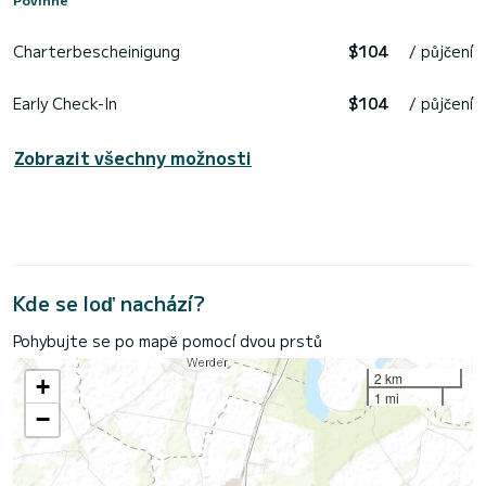
Charterbescheinigung
$104
/ půjčení
Early Check-In
$104
/ půjčení
Zobrazit všechny možnosti
Kde se loď nachází?
Pohybujte se po mapě pomocí dvou prstů
2 km
+
1 mi
−