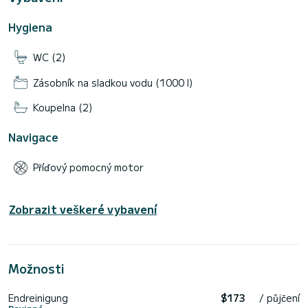
Hygiena
WC (2)
Zásobník na sladkou vodu (1000 l)
Koupelna (2)
Navigace
Příďový pomocný motor
Zobrazit veškeré vybavení
Možnosti
Endreinigung
$173
/ půjčení
Povinné