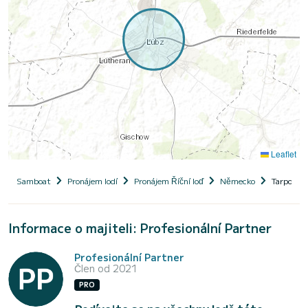
Leaflet
Samboat
Pronájem lodí
Pronájem Říční loď
Německo
Tarpon 42
Informace o majiteli: Profesionální Partner
Profesionální Partner
Člen od 2021
PRO