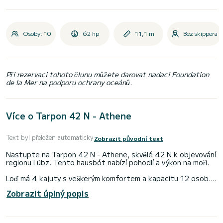
Osoby: 10
62 hp
11,1 m
Bez skippera
Při rezervaci tohoto člunu můžete darovat nadaci Foundation
de la Mer na podporu ochrany oceánů.
Více o Tarpon 42 N - Athene
Text byl přeložen automaticky
Zobrazit původní text
Nastupte na Tarpon 42 N - Athene, skvělé 42 N k objevování
regionu Lübz. Tento hausbót nabízí pohodlí a výkon na moři.
Loď má 4 kajuty s veškerým komfortem a kapacitu 12 osob. S
celkovou délkou 11 metrů bude vaším dokonalým společníkem
Zobrazit úplný popis
pro strávení jedinečné dovolené na vodě v oblasti Lübz.
Pro vaše pohodlí má Tarpon 42 N - Athene přes 2 toalety se
sprchou