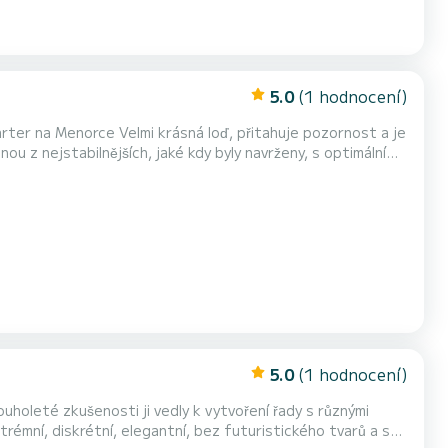
5.0
(1 hodnocení)
 přitahuje pozornost a je
nou z nejstabilnějších, jaké kdy byly navrženy, s optimálním
a a spolujezdce
 sezení několika lidí....
5.0
(1 hodnocení)
uholeté zkušenosti ji vedly k vytvoření řady s různými
émní, diskrétní, elegantní, bez futuristického tvarů a s