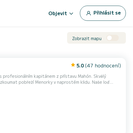
Přihlásit se
Objevit
Zobrazit mapu
5.0
(47 hodnocení)
s profesionálním kapitánem z přístavu Mahón. Skvělý
oumat pobřeží Menorky v naprostém klidu. Naše loď
 prostorná, ideální pro plavby po Menorce. Pohání ji motor
Selva o výkonu 150 koní, který nabízí vynikající výkon i když moře není zcela klidné. Loď má dvě slunečníky (příď...