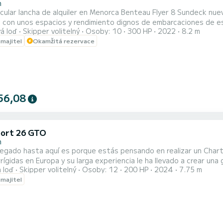
n
ular lancha de alquiler en Menorca Benteau Flyer 8 Sundeck nue
 con unos espacios y rendimiento dignos de embarcaciones de esl
á loď
Skipper volitelný
Osoby: 10
300 HP
2022
8.2 m
pción. ¡Con un motor de 300 cv Suzuki de última generación, podrá navegar a una velocidad máxima de
 majitel
Okamžitá rezervace
42 nudos y una velocidad de crucero d
56,08
ort 26 GTO
n
llegado hasta aquí es porque estás pensando en realizar un Cha
rígidas en Europa y su larga experiencia le ha llevado a crear una
 loď
Skipper volitelný
Osoby: 12
200 HP
2024
7.75 m
ado con un diseño nada extremo, discreto, elegante, sin formas fu
 majitel
es la mejor presentación de la marca con un diseño de carena con