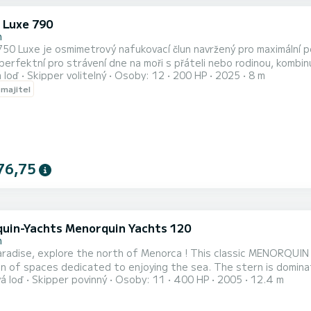
 Luxe 790
n
50 Luxe je osmimetrový nafukovací člun navržený pro maximální p
erfektní pro strávení dne na moři s přáteli nebo rodinou, kombinuje prostorn
 loď
Skipper volitelný
Osoby: 12
200 HP
2025
8 m
ní Tento model vyniká svým premium zpracováním, odolnými materi
 majitel
t. Kombinace vysokopevnostních nafukovacích válců a dobře navrž
76,75
uin-Yachts Menorquin Yachts 120
n
ore the north of Menorca ! This classic MENORQUIN 120 surprises with its characteristics and the real
n of spaces dedicated to enjoying the sea. The stern is dominat
á loď
Skipper povinný
Osoby: 11
400 HP
2005
12.4 m
 from appearing as an appendix, formally merges with the hull and gives it an e
norquin of 12,4 m traditional boat with the greatest comfort yo