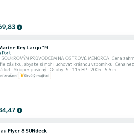
69,83
Marine Key Largo 19
 Port
MÝM PRŮVODCEM NA OSTROVĚ MENORCA. Cena zahrnuje nápoje, piknik s místními produkty a podvodní
ku, abyste si mohli uchovat krásnou vzpomínku. Cena nezahrnuje náklady na průvodce (vždy jsem já) a benzín. Níže
á loď
Skipper povinný
Osoby: 5
115 HP
2005
5.5 m
€ 8h........370 € Ceny benzínu: 4h.........50 € 6h........ 70 € 8h.........90 €
lní zrušení
Skvělý majitel
Může nastoupit 5 osob 
84,47
au Flyer 8 SUNdeck