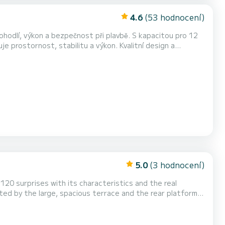
4.6
(53 hodnocení)
ohodlí, výkon a bezpečnost při plavbě. S kapacitou pro 12
ost, stabilitu a výkon. Kvalitní design a
ály a sofistikovaným designem, který přináší eleganci a
eného trupu zaručuje hladkou plavbu i v bouřl...
5.0
(3 hodnocení)
ed by the large, spacious terrace and the rear platform,
ven slimmer profile. APETAHI is a beautiful
u can find both inside and outside the boa...