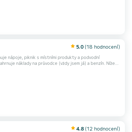
5.0
(18 hodnocení)
(doporučuji 4 dospělé osoby + 1 dítě). Loď Sessa Marine Key Largo 19 je otevřená loď ideální...
4.8
(12 hodnocení)