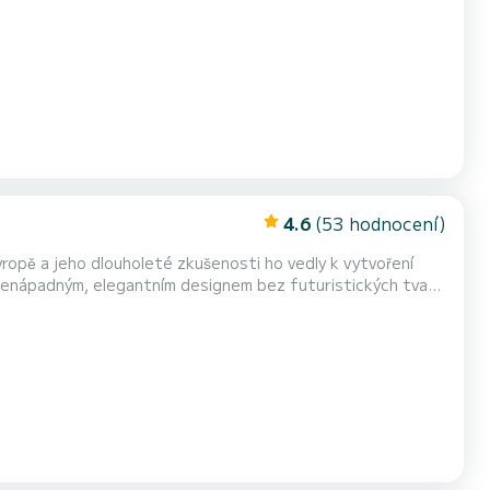
 s designem trupu se zvýrazněným V v přídi a plováky velkého
zrychlují se spoustou otáček a plynul...
4.6
(53 hodnocení)
ropě a jeho dlouholeté zkušenosti ho vedly k vytvoření
nenápadným, elegantním designem bez futuristických tvarů
ntaci značky s trupem se zdůrazněným V tvarem na přídi a s
ávají sportovní řez, nevytvářejí vzduchové kapsy, zrychl...