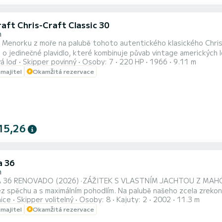
raft Chris-Craft Classic 30
n
Menorku z moře na palubě tohoto autentického klasického Chris
 o jedinečné plavidlo, které kombinuje půvab vintage amerických lodí 
á loď
Skipper povinný
Osoby: 7
220 HP
1966
9.11 m
nabízí široké venkovní prostory, velké sluneční palubu na přídi a po
 majitel
Okamžitá rezervace
návštěvu nejlepších zátok ostrova. Plavidlo má vnitřní kaju
15,26
a 36
n
ENOVADO (2026) · ZÁŽITEK S VLASTNÍM JACHTOU Z MAHÓNU Objevte Menorku tak, jak ji skutečně máte z
málním pohodlím. Na palubě našeho zcela zrekonstruovaného Bavaria 36 (2026) si užijete pečlivě připravený
nice
Skipper volitelný
Osoby: 8
Kajuty: 2
2002
11.3 m
je určen pro ty, kdo hledají víc než pouhý pronájem. ZREKONSTRUOVANÉ JACHTY PRO VAŠI RADOST Tento rok jsme
 majitel
Okamžitá rezervace