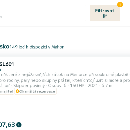
1
Filtrovat
a
lsko
149 loď k dispozici v Mahon
 SL601
n
některé z nejúžasnějších zátok na Menorce při soukromé plavbě 
ro rodiny, páry nebo skupiny přátel, kteří chtějí užít si moře a prozk
á loď
Skipper povinný
Osoby: 6
150 HP
2021
6.7 m
L601 je otevřená loď o délce 6,7 metru, velmi pohodlná, stabilní a
 majitel
Okamžitá rezervace
07,63