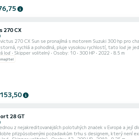
76,75
us 270 CX
n
tus 270 CX Sun se pronajímá s motorem Suzuki 300 hp pro charter na Menorce Velmi krásná loď,
storná, rychlá a pohodlná, pluje vysokou rychlostí, tato loď je jed
á loď
Skipper volitelný
Osoby: 10
300 HP
2022
8.5 m
eba-rychlost. Je to ideální loď k pronájmu a užít si ostrov Menorca. Má pohovku na zádi. Sedadla pilot
 majitel
í dopředu, aby se dostali do kuchyně. Na přídi má solárium k ležení /
 153,50
ort 28 GT
n
ednou z nejakreditovanějších polotuhých značek v Evropě a její dlo
dobře přizpůsobenými požadavkům trhu s designem, který není extr