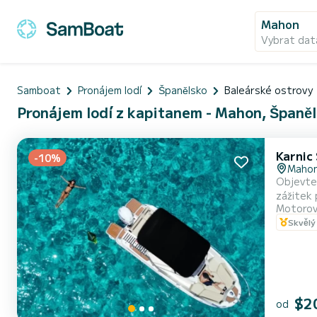
Mahon
Vybrat dat
Samboat
Pronájem lodí
Španělsko
Baleárské ostrovy
Pronájem lodí z kapitanem - Mahon, Španě
Karnic
-10%
Maho
Objevte 
zážitek p
Motorov
Karnic S
Skvělý
$2
od