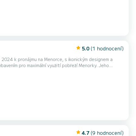
5.0
(1 hodnocení)
u 2024 k pronájmu na Menorce, s ikonickým designem a
vením pro maximální využití pobřeží Menorky. Jeho
jemné plavby. Dále je třeba zdůraznit, že díky svému
speciálnímu designu "Walkaround" umožňuje bezpečné a pohodlné pohybování po palubě od zádě k přídi lodi. Uvnitř nabízí dv...
4.7
(9 hodnocení)