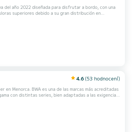
va del año 2022 diseñada para disfrutar a bordo, con una
oras superiores debido a su gran distribución en
e 30 nudos! Con sus dos solariums, uno en proa y otro en popa, junto a los asientos...
4.6
(53 hodnocení)
rter en Menorca. BWA es una de las marcas más acreditadas
 gama con distintas series, bien adaptadas a las exigencias
turistas, y con una distribución muy racional. La serie
 una acentuada V en proa y unos flota...