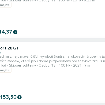
 loď
Skipper volitelný
Osoby: 12
200 HP
2019
9.25 m
cionálním rozložením. Série Premium je nejlepší prezentací značky
 majitel
průměru. Dvě Suzuki DF 200 mu dodávají sportovní design, nekavitují a 
14,37
ort 28 GT
n
edním z nejuznávanějších výrobců člunů s nafukovacím trupem v Ev
zných modelů, které jsou dobře přizpůsobeny požadavkům trhu s 
 loď
Skipper volitelný
Osoby: 12
400 HP
2021
9 m
racionálním uspořádáním. Řada Premium představuje nejlepší preze
 majitel
velkými nafukovacími válcemi. Dva motory Suzuki DF 200 mu d
 153,50