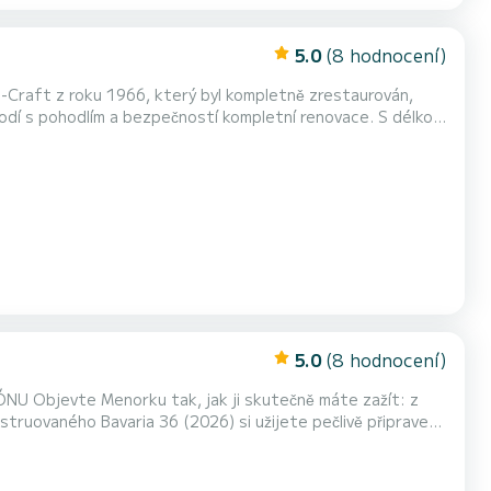
5.0
(8 hodnocení)
-Craft z roku 1966, který byl kompletně zrestaurován,
s pohodlím a bezpečností kompletní renovace. S délkou
hodlnou záďovou kabinu, ideální pro relaxaci, užívání moře a
tu s odpočinkovou zónou na přídi, vnitřní stolek...
5.0
(8 hodnocení)
ažít: z
loď posunuli na novou úroveň, abychom nabídli větší komfort, bezpečnost a snadnější použití: Nový motor (2025) Zmodernizovaná...