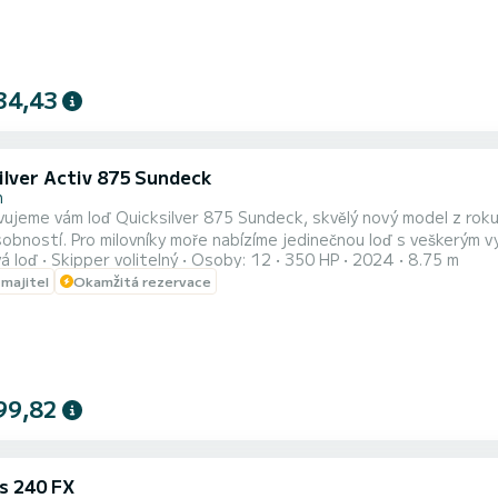
34,43
ilver Activ 875 Sundeck
n
ujeme vám loď Quicksilver 875 Sundeck, skvělý nový model z rok
sobností. Pro milovníky moře nabízíme jedinečnou loď s veškerým vyba
á loď
Skipper volitelný
Osoby: 12
350 HP
2024
8.75 m
í design přídě navíc umožňuje klidný průchod vlnami a zajišťuje pří
 majitel
Okamžitá rezervace
99,82
us 240 FX