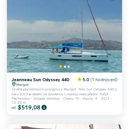
Jeanneau Sun Odyssey 440
5.0
(1 hodnocení)
Marigot
Skvělá plachetnice k pronájmu z Marigot. Tato Sun Odyssey 440 z
roku 2023 je ideální na dovolenou s rodinou nebo přáteli. Počet
Plachetnice
Skipper volitelný
Osoby: 10
Kajuty: 4
2023
komfortních kajut: 4 a počet osob na lodi: 10. S celkovou délkou13
13.39 m
m a výkonem HP bude tato loď vaším nejlepším společníkem na
$519,08
od
nezapomenutelné dovolené v okolí Marigot Pro vaše pohodlí má 2
toaletu se sprchou Neváhejte se na nás obrátit s jakoukoli žádostí o
cenovou nabídku, ohledně vašich plánů na dovolenou vás doprovodí
náš expert SamBoat.