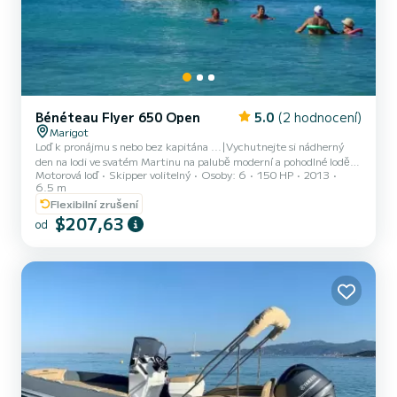
Bénéteau Flyer 650 Open
5.0
(2 hodnocení)
Marigot
Loď k pronájmu s nebo bez kapitána ...|Vychutnejte si nádherný
den na lodi ve svatém Martinu na palubě moderní a pohodlné lodě
Motorová loď
Skipper volitelný
Osoby: 6
150 HP
2013
Bénéteau Flyer 6.5 Open.|Tato zkušenost je ideální pro páry,
6.5 m
rodiny nebo skupiny přátel, kteří chtějí objevovat ostrov z moře,
Flexibilní zrušení
koupat se v průzračných vodách a relaxovat v úplné
$207,63
soukromí.|Soukromý výlet s místním skipperem|Schnorchlování v
od
ceně|Zastávky na pláži a koupání|Chladící box s vodou a studenými
nápoji|Odjezd z Marina Royale, Marigot.|Různé délky soukromých
výle...