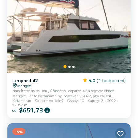
Leopard 42
5.0
(1 hodnocení)
Marigot
Naloďte se na palubu , úžasného Leoparda 42 a objevte oblast
Marigot. Tento katamaran byl postaven v 2022, aby zajistil
Katamarán
Skipper volitelný
Osoby: 10
Kajuty: 3
2022
naprosté pohodlí a výkon na moři. Loď má 3 plně vybavené kajuty a
12.67 m
kapacitu 8 osob. S celkovou délkou 13 metrů bude vaším nejlepším
$651,73
od
spojencem pro strávení výjimečné dovolené na vodě v okolí Marigot
This Leopard 42 je vybavena 3 hlavicemi se sprchou. Zveme vás,
abyste si vyžádali cenovou nabídku přímo přes platformu, ozveme se
vám s našimi nejlepšími nabídkami.
-5%