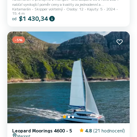
nabízí vynikající poměr ceny a kvality za jednodenní a
Katamarán
Skipper volitelný
Osoby: 12
Kajuty: 5
2024
několikatýdenní plavby. Počet komfortních kajut: 5 a počet osob na
15.4 m
lodi: 12. S celkovou délkou15 m a výkonem HP bude tato loď vaším
$1 430,34
od
nejlepším společníkem na nezapomenutelné dovolené v okolí
Marigot Leopard 50 je vybaven 5 toaletou se sprchou. Vybavení lodi
Latovaná hlavní plachta a Lodní plachta na navíječi. Konkrétně
zahrnuje nás...
-5%
Leopard Moorings 4600 - 5
4.8
(21 hodnocení)
Marigot