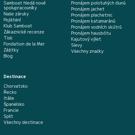
Samboat hledá nové
Pronájem polotuhých člunů
spolupracovníky
Pronájem jachet
Naše záruky
Pronájem plachetnic
Pojištění
Pronájem katamaránů
Klub Samboat
Pronájem vodních skútrů
Zákaznické recenze
Pronájem hausbótu
Tisk
Kajutový výlet
Fondation de la Mer
Slevy
Zážitky
Všechny značky
Blog
Destinace
Chorvatsko
Řecko
Itálie
Španělsko
Francie
Split
Všechny destinace