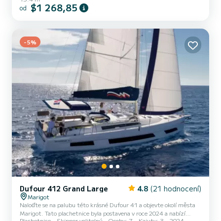
celkovou délkou15 m a výkonem HP bude tato loď vaším nejlepším
$1 268,85
od
společníkem na nezapomenutelné dovolené v okolí Marigot Pro vaše
pohodlí má 4 toaletu se sprchou Vybavení lodi Latovaná hlavní
plachta a Lodní plachta na navíječi. Konkrétně zahrnuje ná...
-5%
Dufour 412 Grand Large
4.8
(21 hodnocení)
Marigot
Naloďte se na palubu této krásné Dufour 41 a objevte okolí města
Marigot. Tato plachetnice byla postavena v roce 2024 a nabízí
Plachetnice
Skipper volitelný
Osoby: 7
Kajuty: 3
2024