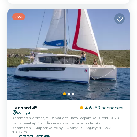
Marigot Pro vaše pohodlí má 4 toaletu se sprchou Vybavení lodi
Latovaná hlavní plachta a Lodní plachta na navíječi. Konkrétně
zahrnuje následující vybavení: TV, Solární panel, Odsol...
-5%
Leopard 45
4.6
(39 hodnocení)
Marigot
Katamarán k pronájmu z Marigot. Tato Leopard 45 z roku 2023
nabízí vynikající poměr ceny a kvality za jednodenní a
Katamarán
Skipper volitelný
Osoby: 9
Kajuty: 4
2023
několikatýdenní plavby. Počet komfortních kajut: 4 a počet osob na
13.72 m
lodi: 9. S celkovou délkou14 m a výkonem HP bude tato loď vaším