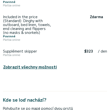
Povinné
Platba online
Included in the price
Zdarma
(Standard): Dinghy with
outboard, bed linen, towels,
end cleaning and flippers
(no masks & snorkels)
Povinné
Platba online
Supplément skipper
$323
/ den
Platba online
Zobrazit všechny možnosti
Kde se loď nachází?
Pohybujte se po mapě pomocí dvou prstů