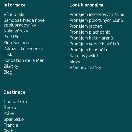
Informace
Lodě k pronájmu
Více o nás
Pronájem motorových člunů
Samboat hledá nové
Pronájem polotuhých člunů
spolupracovníky
Pronájem jachet
Naše záruky
Pronájem plachetnic
Pojištění
Pronájem katamaránů
Klub Samboat
Pronájem vodních skútrů
Zákaznické recenze
Pronájem hausbótu
Tisk
Kajutový výlet
Fondation de la Mer
Slevy
Zážitky
Všechny značky
Blog
Destinace
Chorvatsko
Řecko
Itálie
Španělsko
Francie
Split