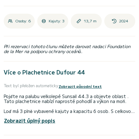
Osoby: 6
Kajuty: 3
13,7 m
2024
Při rezervaci tohoto člunu můžete darovat nadaci Foundation
de la Mer na podporu ochrany oceánů.
Více o Plachetnice Dufour 44
Text byl přeložen automaticky
Zobrazit původní text
Pojďte na palubu velkolepé Sunsail 44.3 a objevte oblast .
Tato plachetnice nabízí naprosté pohodlí a výkon na moři.
Loď má 3 plně vybavené kajuty a kapacitu 6 osob. S celkovou
délkou 14 metrů bude vaším nejlepším spojencem pro
Zobrazit úplný popis
strávení výjimečné dovolené na vodě v okolí
Pro vaše pohodlí má 3 toalety se sprchou< br>
Má následující vybavení: Auto-pilot, A/C.