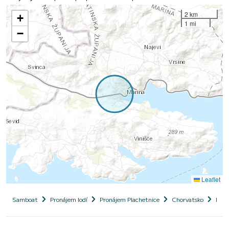
2 km
+
1 mi
−
Leaflet
Samboat
Pronájem lodí
Pronájem Plachetnice
Chorvatsko
Dalm