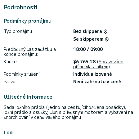
Podrobnosti
Žádosti o rezervaci a cenové nabídky zpracovává přímo
Podmínky pronájmu
Typ pronájmu
Bez skippera
Se skipperem
Předběžný čas začátku a
18:00 / 09:00
konce pronájmu:
Kauce
$6 765,28
(Spravováno
přímo vlastníkem)
Podmínky zrušení
Individualizované
Palivo
Není zahrnuto v ceně
Užitečné informace
Sada ložního prádla (jedno na cestujícího/člena posádky),
ložní prádlo a osušky, člun s přívěsným motorem a vybavení na
šnorchlování v ceně vašeho pronájmu
Loď