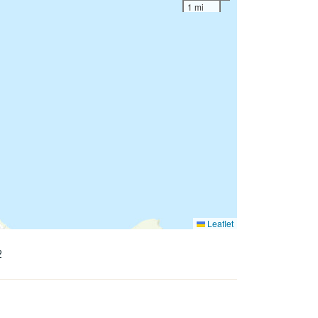
1 mi
Leaflet
2