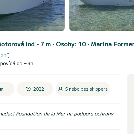
Motorová loď • 7 m • Osoby: 10 •
Marina Forme
ení)
povídá do ~3h
 m
2022
S nebo bez skippera
 nadaci Foundation de la Mer na podporu ochrany