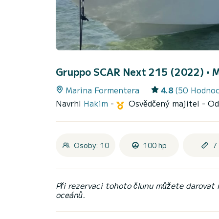
Gruppo SCAR Next 215 (2022)
• 
Marina Formentera
4.8
(50 Hodnoc
Navrhl
Hakim
-
Osvědčený majitel
- Od
Osoby: 10
100 hp
7
Při rezervaci tohoto člunu můžete darovat
oceánů.