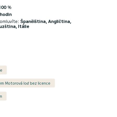
100
%
 hodin
domluvíte:
Španělština, Angličtina,
zština, Itálie
ce
em Motorová loď bez licence
em