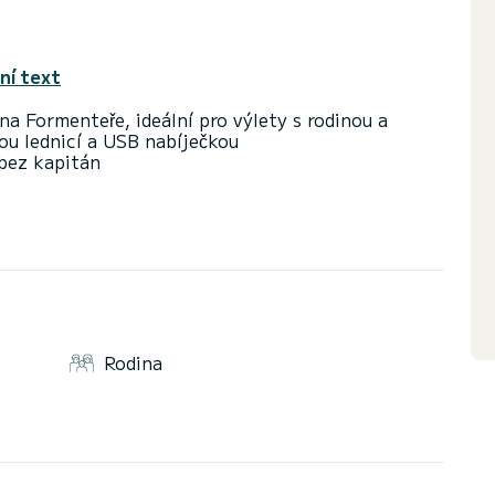
ní text
na Formenteře, ideální pro výlety s rodinou a
ou lednicí a USB nabíječkou
 bez kapitán
mador a jedinečnost podél Cala Saona, kterou si
. jiné, které dodá vaší dovolené magický nádech.
d máte nějaké dotazy, můžete navštívit naše
Rodina