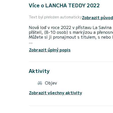
Více o LANCHA TEDDY 2022
Zobrazit původ
Text byl přeložen automaticky
Nová loď v roce 2022 v přístavu La Savina 
přáteli, (8-10 osob) s markýzou a přenosn
Můžete si ji pronajmout s titulem, s nebo
Můžete si vychutnat kouzlo ostrova Espal
Zobrazit úplný popis
můžete užít jen s pronájmem malého člunu
Máme kancelář v přístavu La Savina, poku
webové stránky nebo nám napsat e-mail!
Aktivity
Objev
Zobrazit všechny aktivity