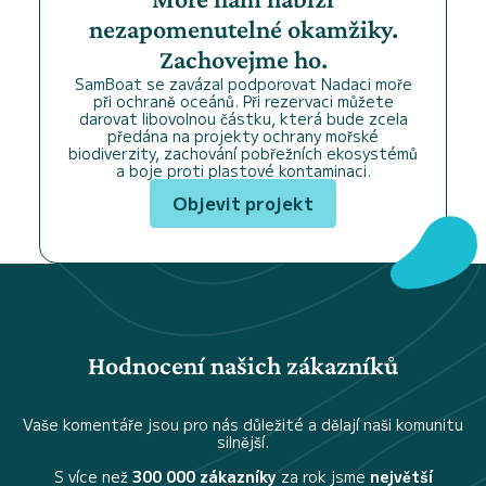
nezapomenutelné okamžiky.
Zachovejme ho.
SamBoat se zavázal podporovat Nadaci moře
při ochraně oceánů. Při rezervaci můžete
darovat libovolnou částku, která bude zcela
předána na projekty ochrany mořské
biodiverzity, zachování pobřežních ekosystémů
a boje proti plastové kontaminaci.
Objevit projekt
Hodnocení našich zákazníků
Vaše komentáře jsou pro nás důležité a dělají naši komunitu
silnější.
S více než
300 000 zákazníky
za rok jsme
největší