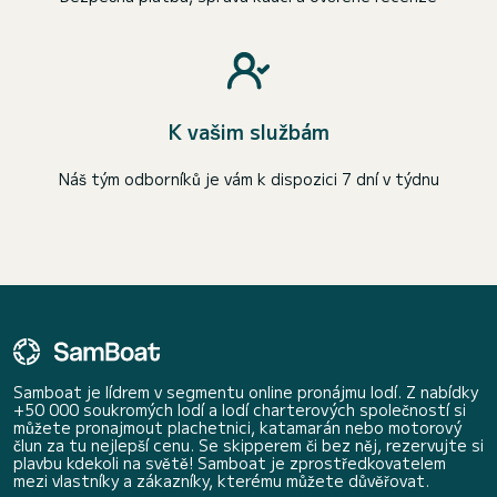
K vašim službám
Náš tým odborníků je vám k dispozici 7 dní v týdnu
Samboat je lídrem v segmentu online pronájmu lodí. Z nabídky
+50 000 soukromých lodí a lodí charterových společností si
můžete pronajmout plachetnici, katamarán nebo motorový
člun za tu nejlepší cenu. Se skipperem či bez něj, rezervujte si
plavbu kdekoli na světě! Samboat je zprostředkovatelem
mezi vlastníky a zákazníky, kterému můžete důvěřovat.