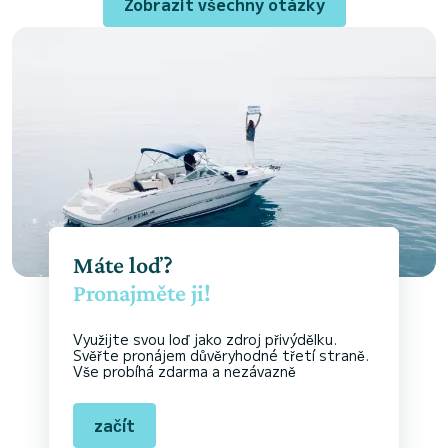
Zobrazit všechny otázky
Máte loď?
Pronajměte ji!
Využijte svou loď jako zdroj přivýdělku.
Svěřte pronájem důvěryhodné třetí straně.
Vše probíhá zdarma a nezávazně
začít