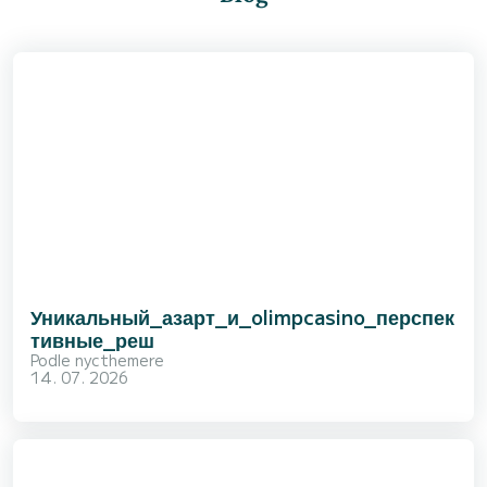
Уникальный_азарт_и_olimpcasino_перспек
тивные_реш
Podle
nycthemere
14. 07. 2026