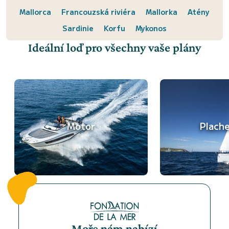
Mallorca
Francouzská riviéra
Mallorka
Atény
Sardinie
Korfu
Mykonos
Ideální loď pro všechny vaše plány
Motor
Plach
Moře nám nabízí