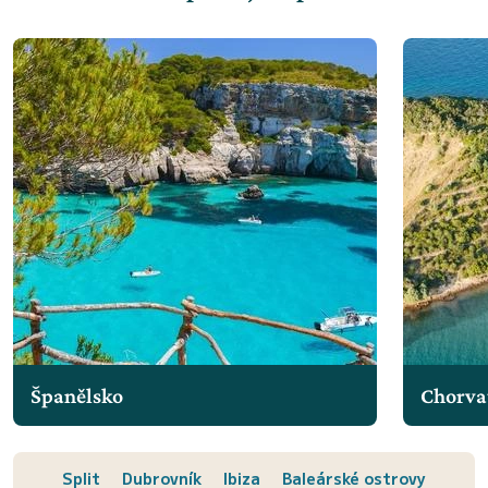
Španělsko
Chorva
Split
Dubrovník
Ibiza
Baleárské ostrovy