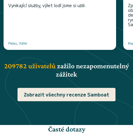
Vynikající služby, výlet lodí jsme si užili.
Zp
ob
de
ry
Sa
Palau, Itálie
Rap
209782 uživatelů
zažilo nezapomenutelný
zážitek
Zobrazit všechny recenze Samboat
Časté dotazy