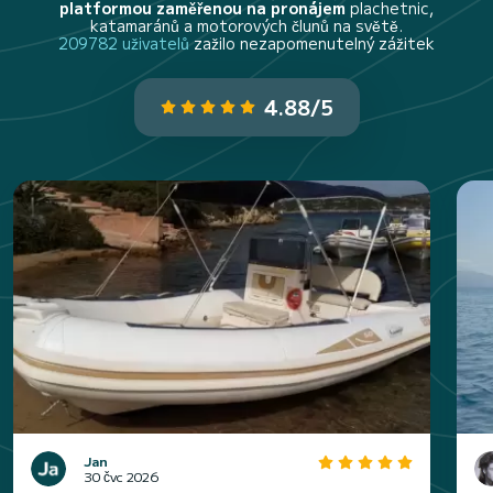
platformou zaměřenou na pronájem
plachetnic,
katamaránů a motorových člunů na světě.
209782 uživatelů
zažilo nezapomenutelný zážitek
4.88/5
Jan
30 čvc 2026