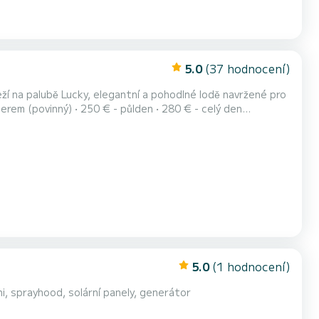
5.0
(37 hodnocení)
 na palubě Lucky, elegantní a pohodlné lodě navržené pro
Muže s železnou maskou • Ostrov Saint-Honorat (mnichů...
5.0
(1 hodnocení)
i, sprayhood, solární panely, generátor