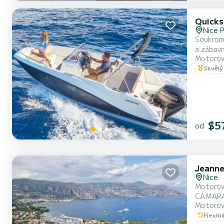
Quicks
Nice 
Soukromá
a zábavn
Motorov
Skvělý
$5
od
Jeanne
Nice
Motorový člun Je
CAMARA
Motorov
Flexibi