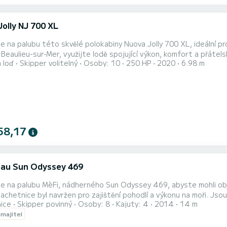
olly NJ 700 XL
 na palubu této skvělé polokabiny Nuova Jolly 700 XL, ideální 
 Beaulieu-sur-Mer, využijte lodě spojující výkon, komfort a přát
 loď
Skipper volitelný
Osoby: 10
250 HP
2020
6.98 m
e tato loď plynulou a silnou plavbu, ideální k průzkumu zátok, pob
: | Až pro 10 osob | Příjemná a stabilní plavba |️ Ideální pro výlety 
58,17
au Sun Odyssey 469
 na palubu MèFi, nádherného Sun Odyssey 469, abyste mohli obje
ce byl navržen pro zajištění pohodlí a výkonu na moři. Jsou k dispozici různé formáty pro výlet s rodinou nebo s
nice
Skipper povinný
Osoby: 8
Kajuty: 4
2014
14 m
 majitel
 na 2 až 7 dní s přenocováním na kotvě pro ponoření se do zážitku v