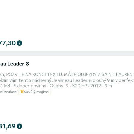
77,30
au Leader 8
en, POZRITE NA KONCI TEXTU, MÁTE ODJEZDY Z SAINT LAURENT
ízím vám tento nádherný Jeanneau Leader 8 dlouhý 9 m v perfek
á loď
Skipper povinný
Osoby: 9
320 HP
2012
9 m
ě 8 osob. • Pro pronájem Bude vám nabídnut skipper, váš vášnivý
lní zrušení
Skvělý majitel
odce během dne. Upozorníme vás, že musíte na začátku dne v hoto
ov...
81,69