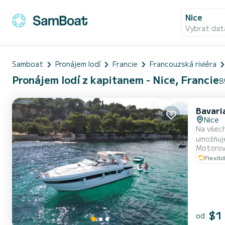
Nice
Vybrat dat
Samboat
Pronájem lodí
Francie
Francouzská riviéra
Pronájem lodí z kapitanem - Nice, Francie
8
Bavari
Nice
Na všech
umožňuje
Motorov
nám popí
Flexibi
různé mo
$1
od