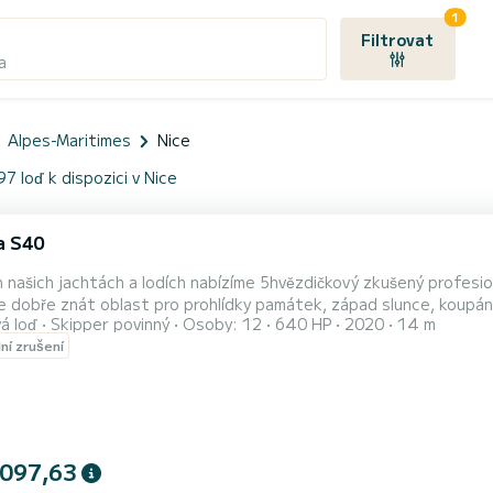
1
Filtrovat
a
Alpes-Maritimes
Nice
97 loď k dispozici v Nice
a S40
 našich jachtách a lodích nabízíme 5hvězdičkový zkušený profesion
 dobře znát oblast pro prohlídky památek, západ slunce, koupání,
á loď
Skipper povinný
Osoby: 12
640 HP
2020
14 m
šete svá přání, potřeby a požadavky, můžeme navrhnout to, co v
lní zrušení
žnosti, abyste se mohli rozhodnout před charterem. Aby byl váš p
 097,63