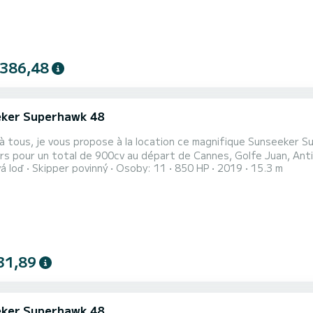
 386,48
ker Superhawk 48
ker Superhawk 48' de 2018, très bien entretenu, disposant de
 pour un total de 900cv au départ de Cannes, Golfe Juan, Antibes, Nice
á loď
Skipper povinný
Osoby: 11
850 HP
2019
15.3 m
ir jusqu'à 11 personnes + le skipper. Il est tout équipé et dispo
qui vous laissera des souvenirs plein la tête. Vous pourrez profit
31,89
ker Superhawk 48