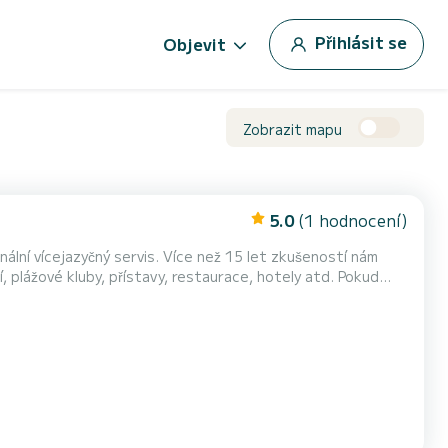
Přihlásit se
Objevit
Zobrazit mapu
5.0
(1 hodnocení)
ální vícejazyčný servis. Více než 15 let zkušeností nám
 plážové kluby, přístavy, restaurace, hotely atd. Pokud
ám nejlépe vyhovuje. Člen našeho týmu vám vysvětlí všechny
obyt příjemnější, nabízíme našim hostům b...