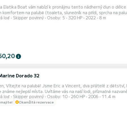
 Elatika Boat vám nabízí k pronájmu tento nádherný člun o délce
 komfortem na palubě (toaleta, slunečník na přídi, sprcha na palub
á loď
Skipper povinný
Osoby: 5
320 HP
2022
8 m
0/21:00 pro západ slunce.|Musíte být
eni profesionálním skipperem s povolením kapitána 200, což poža
50,20
Marine Dorado 32
 pro moře. Vyrostli jsme v regionu a
táme vás na naší lodi, příznačně nazvané „Good Time“, sídlící v nádherném přístavu St Jean Cap
á loď
Skipper povinný
Osoby: 10
260 HP
2006
11.4 m
ři ' poloostrov“, je uznáván jako největší koncentrace nejkrásnějších vil na světě.
 majitel
Okamžitá rezervace
a údržbě naší lodi věnujeme zvláštní péči. Jeho uspořádání je ideální