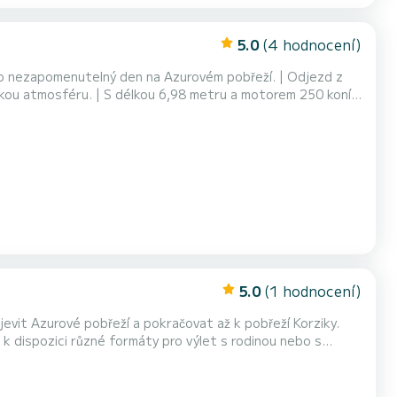
5.0
(4 hodnocení)
pro nezapomenutelný den na Azurovém pobřeží. | Odjezd z
elskou atmosféru. | S délkou 6,98 metru a motorem 250 koní
řeží nebo k návštěvě nejkrásnějších míst Riviéry. | Kapacita
s přáteli nebo rodinou. |️ Vy...
5.0
(1 hodnocení)
vit Azurové pobřeží a pokračovat až k pobřeží Korziky.
četně jídla: 3 dvoulůžkové kabiny...