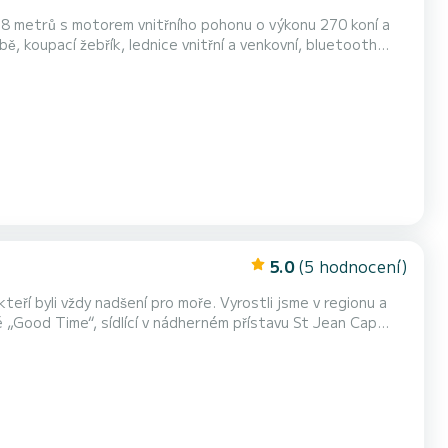
 8 metrů s motorem vnitřního pohonu o výkonu 270 koní a
ě, koupací žebřík, lednice vnitřní a venkovní, bluetooth
duje pojišťovna lodě. Pokud neznáte žádného sk...
5.0
(5 hodnocení)
 pro užívání si mo...