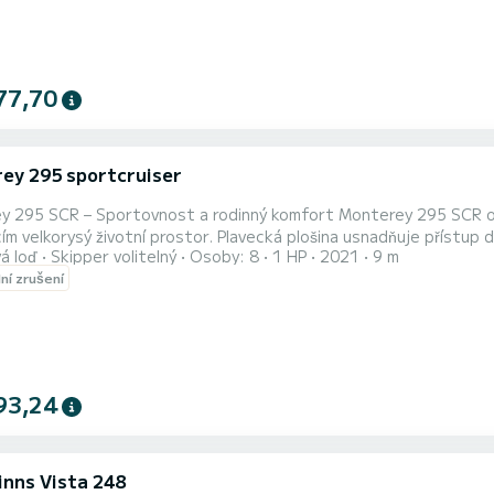
77,70
ey 295 sportcruiser
Sportovnost a rodinný komfort Monterey 295 SCR ohromuje svými sportovními liniemi a prostorným kokpitem
cím velkorysý životní prostor. Plavecká plošina usnadňuje přístup 
á loď
Skipper volitelný
Osoby: 8
1 HP
2021
9 m
prostor s jasnou kabinou odhaluje funkční uspořádání. Přeměniteln
lní zrušení
ch. Plně vybavená kuchyňská linka a toaletní prostor dokončují 
93,24
inns Vista 248