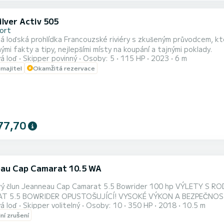
ilver Activ 505
Port
 loďská prohlídka Francouzské riviéry s zkušeným průvodcem, kte
ými fakty a tipy, nejlepšími místy na koupání a tajnými poklady.
á loď
Skipper povinný
Osoby: 5
115 HP
2023
6 m
 majitel
Okamžitá rezervace
77,70
au Cap Camarat 10.5 WA
anneau Cap Camarat 5.5 Bowrider 100 hp VÝLETY S RODINOU NEBO PŘÁTELI BUDEJÍ S TÍMTO TÉMĚŘ NOVÝM CAP
T 5.5 BOWRIDER OPUSTOŠUJÍCÍ! VYSOKÉ VÝKON A BEZPEČNO
á loď
Skipper volitelný
Osoby: 10
350 HP
2018
10.5 m
lní zrušení