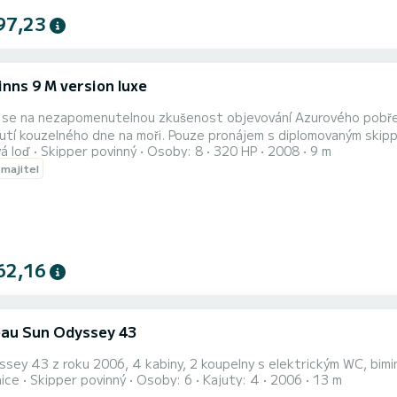
97,23
inns 9 M version luxe
 se na nezapomenutelnou zkušenost objevování Azurového pobřeží
 moři. Pouze pronájem s diplomovaným skipperem (povinný) • 250 € - půlden • 280 € - celý den
á loď
Skipper povinný
Osoby: 8
320 HP
2008
9 m
a po Azurovém pobřeží Nejkrásnější místa regionu Vydejte se objevovat nevynechatelné místa Riviéry: • Zátoky
 majitel
 • Lérinské ostrovy • Muzeum podmořské Cannes • Bývalá věznice 
62,16
au Sun Odyssey 43
sey 43 z roku 2006, 4 kabiny, 2 koupelny s elektrickým WC, bimin
nice
Skipper povinný
Osoby: 6
Kajuty: 4
2006
13 m