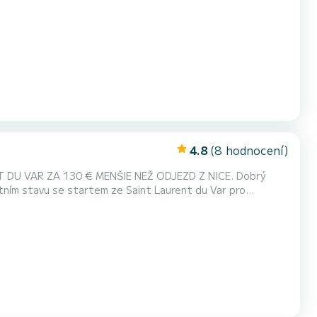
4.8
(8 hodnocení)
 DU VAR ZA 130 € MENŠIE NEŽ ODJEZD Z NICE. Dobrý
tním stavu se startem ze Saint Laurent du Var pro
 průvodce po moři, který dobře zná pobřežní oblast a bude
vosti zaplatit příplatek za skippera ve výši 280 € (pokud