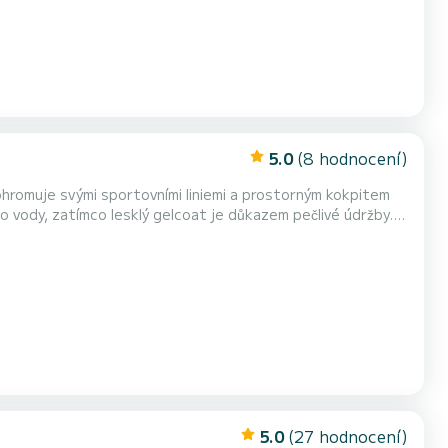
5.0
(8 hodnocení)
do vody, zatímco lesklý gelcoat je důkazem pečlivé údržby.
ý salon pohodlně ubytuje rodinu či přátele na pobřežních
obyvatelnost tohoto všestranného denního...
5.0
(27 hodnocení)