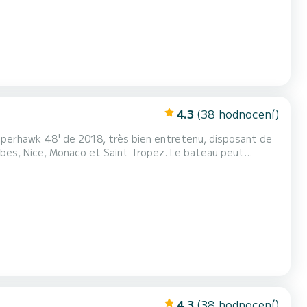
4.3
(38 hodnocení)
, Monaco et Saint Tropez. Le bateau peut
se d'un grand confort pour une sortie entre amis ou en
er d'une navigation qui vous permettra d'admirer...
4.3
(38 hodnocení)