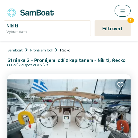
1
Níkiti
Filtrovat
Vybrat data
Samboat
Pronájem lodí
Řecko
Stránka 2 - Pronájem lodí z kapitanem - Níkiti, Řecko
80 loď k dispozici v Níkiti