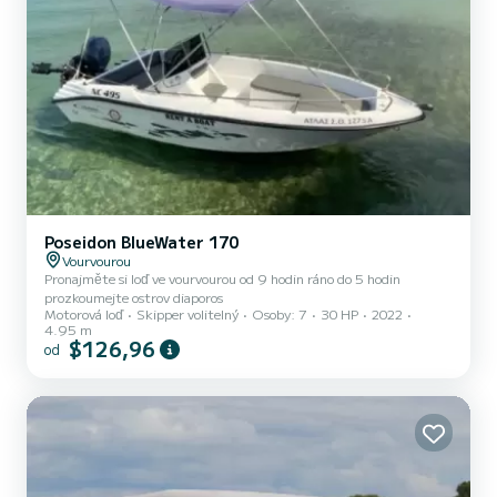
Poseidon BlueWater 170
Vourvourou
Pronajměte si loď ve vourvourou od 9 hodin ráno do 5 hodin
prozkoumejte ostrov diaporos
Motorová loď
Skipper volitelný
Osoby: 7
30 HP
2022
4.95 m
$126,96
od