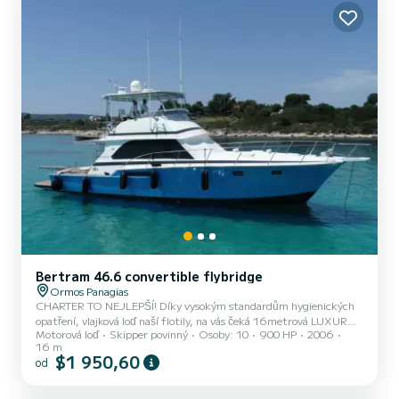
Bertram 46.6 convertible flybridge
Ormos Panagias
CHARTER TO NEJLEPŠÍ! Díky vysokým standardům hygienických
opatření, vlajková loď naší flotily, na vás čeká 16metrová LUXURY
Motorová loď
Skipper povinný
Osoby: 10
900 HP
2006
YACHT BERTRAM! Užijte si dovolenou s naší jachtou v naprostém
16 m
soukromí a bezpečí daleko od přeplněných hotelů a pláží.
$1 950,60
od
Zarezervujte si dovolenou v Řecko. JEDEN DEN UVEDENÁ CENA je
za 6 hodin a až 6 cestujících. Kapitán a posádka navíc 250. Palivo je
navíc. Za další cestující do max. 10 hodin nebo hodin navíc se účtuje