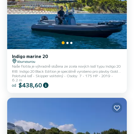
Indigo marine 20
Vourvourou
Naše flotila je výhradně složena ze zcela nových lodí typu Indigo 20
RIB. Indigo 20 Black Edition je speciálně vyrobeno pro plavby Golden
Polotuhá loď
Skipper volitelný
Osoby: 7
175 HP
2019
Rib. Pokud jste licencovaným provozovatelem, nabízíme vám výběr
6.2 m
moderního a zcela nového RIB, ve kterém se můžete plavit dál na
$438,60
od
Chalkidiki. Indigo 20 je jedním z nejbezpečnějších RIB (Rigid
Inflatable Boat) ve své kategorii, protože je konstruován na základě
nejnovějších technologií, díky kterým je lehčí a zajišťuje, že je
nepotopitelný, spolehlivý a odolný! J...