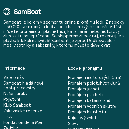
Samboat je lídrem v segmentu online pronájmu lodí. Z nabídky
+50 000 soukromých lodí a lodí charterových společností si
můžete pronajmout plachetnici, katamarán nebo motorový
člun za tu nejlepší cenu. Se skipperem či bez něj, rezervujte si
plavbu kdekoli na světě! Samboat je zprostředkovatelem
mezi vlastníky a zákazníky, kterému můžete důvěřovat.
Informace
Lodě k pronájmu
Více o nás
Pronájem motorových člunů
Samboat hledá nové
Pronájem polotuhých člunů
spolupracovníky
Pronájem jachet
Naše záruky
Pronájem plachetnic
Pojištění
Pronájem katamaránů
Klub Samboat
Pronájem vodních skútrů
Zákaznické recenze
Pronájem hausbótu
Tisk
Kajutový výlet
Fondation de la Mer
Slevy
Zážitky