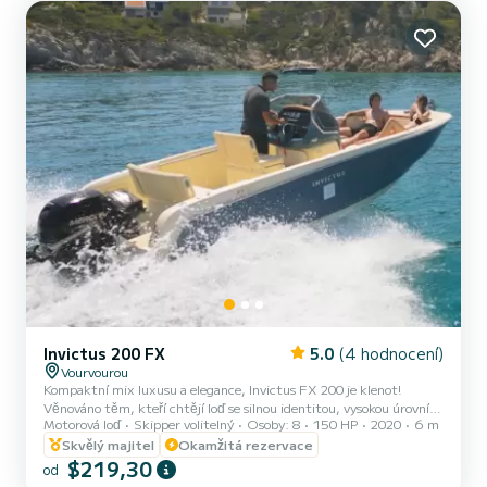
příplatek. Všechny příplatky se platí v hotovosti pouz...
Invictus 200 FX
5.0
(4 hodnocení)
Vourvourou
Kompaktní mix luxusu a elegance, Invictus FX 200 je klenot!
Věnováno těm, kteří chtějí loď se silnou identitou, vysokou úrovní
Motorová loď
Skipper volitelný
Osoby: 8
150 HP
2020
6 m
komfortu a příslušenstvím, která nabízí bezpečnost a výkon, aniž
by jim chyběl luxus a elegance. S velkou péčí o detaily je FX 200
Skvělý majitel
Okamžitá rezervace
plný italské hrdosti a poskytuje velkorysou estetiku, kvalitu a
$219,30
od
jemnost. Hluboký trup je vyroben pro rychlost a vykazuje skvělou