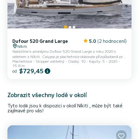
Dufour 520 Grand Large
5.0
(2 hodnocení)
Níkiti
Nabízíme k pronájmu Dufour 520 Grand Large z roku 2020 s
odletem z Níkiti. Calypso je plachetnice dokonale přizpůsobená pro
Plachetnice
Skipper volitelný
Osoby: 10
Kajuty: 5
2020
všechny půjčovny. Tato plachetnice je velmi příjemná na ovládání na
15.8 m
týdenní a více plavbu. Loď má 5 plně vybavených kajut a kapacitu
$729,45
od
10 osob. S celkovou délkou 16 metrů bude vaším nejlepším
spojencem pro strávení výjimečné dovolené na vodě v okolí Níkiti
Tento Dufour 520 Grand Large b> je vybavena 3 hlavicemi se
sprchou. Tato loď je vybavena Hlavní plachtou s plnou lat...
Zobrazit všechny lodě v okolí
Tyto lodě jsou k dispozici v okolí Níkiti , může být také
zajímavé pro vás!