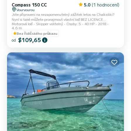
Compass 150 CC
5.0
(1 hodnocení)
Vourvourou
Jste připraveni na nezapomenutelný zážitek letos na Chalkidiki?
Nyní si také můžete pronajmout vlastní loď BEZ LICENCE
Motorová loď
Skipper volitelný
Osoby: 5
40 HP
2018
PROVOZOVATELE RYCHLOLODU a stát se na jeden den
4.6 m
kapitánem své skupiny! Loď je ideální až pro pět cestujících. Prožijte
Bez řidičského průkazu
se svými přáteli jedinečný den objevováním těch nejkouzelnějších
$109,65
pláží Chalkidiki! Pohovka na přídi lodi je ideální pro opalování během
od
výletu lodí! Loď má GPS TRACKER, který nám umožňuje kdykoli
lokalizovat vaši polohu a poskytuje vám maximální bezpečnost!
Člun...