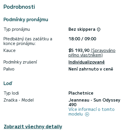
This Sun Odyssey 490< /b> > je vybavena 3 koupelnami se
Podrobnosti
sprchovým koutem.
Tato loď je vybavena svinutou hlavní plachtou a svinutou
Podmínky pronájmu
genovkou. Má následující vybavení: Autopilot, Reproduktory,
USB, Záďová sprcha, Bluetooth připojení< / b>.
Typ pronájmu
Bez skippera
Zveme vás, abyste si vyžádali cenovou nabídku přímo
Předběžný čas začátku a
18:00 / 09:00
prostřednictvím platformy, my vám odpovíme našimi nejlepšími
konce pronájmu:
Kauce
$5 193,90
(Spravováno
přímo vlastníkem)
Podmínky zrušení
Individualizované
Palivo
Není zahrnuto v ceně
Loď
Typ lodi
Plachetnice
Značka - Model
Jeanneau - Sun Odyssey
490
Více informací o tomto
modelu
Zobrazit všechny detaily