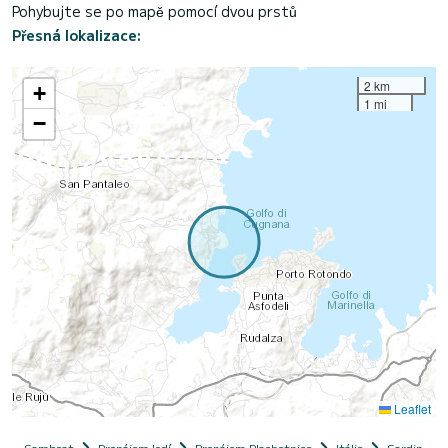
Pohybujte se po mapě pomocí dvou prstů
Přesná lokalizace:
2 km
+
1 mi
−
Leaflet
Samboat
Pronájem lodí
Pronájem Plachetnice
Itálie
Sardinie