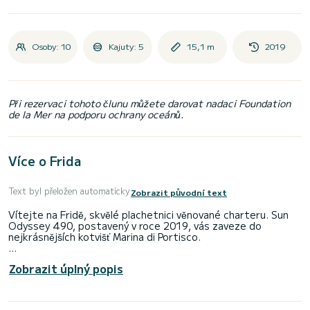
Osoby: 10
Kajuty: 5
15,1 m
2019
Při rezervaci tohoto člunu můžete darovat nadaci Foundation
de la Mer na podporu ochrany oceánů.
Více o Frida
Text byl přeložen automaticky
Zobrazit původní text
Vítejte na Fridě, skvělé plachetnici věnované charteru. Sun
Odyssey 490, postavený v roce 2019, vás zaveze do
nejkrásnějších kotvišť Marina di Portisco.
Loď má 5 pohodlných kajut a kapacitu lodi 10 osob. S
Zobrazit úplný popis
celkovou délkou 15 metrů bude vaším nejlepším spojencem
pro strávení nevšední dovolené na vodě v okolí Marina di
Portisco