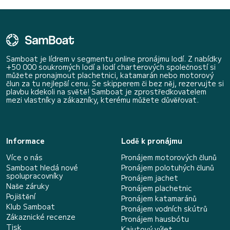
Samboat je lídrem v segmentu online pronájmu lodí. Z nabídky
+50 000 soukromých lodí a lodí charterových společností si
můžete pronajmout plachetnici, katamarán nebo motorový
člun za tu nejlepší cenu. Se skipperem či bez něj, rezervujte si
plavbu kdekoli na světě! Samboat je zprostředkovatelem
mezi vlastníky a zákazníky, kterému můžete důvěřovat.
Informace
Lodě k pronájmu
Více o nás
Pronájem motorových člunů
Samboat hledá nové
Pronájem polotuhých člunů
spolupracovníky
Pronájem jachet
Naše záruky
Pronájem plachetnic
Pojištění
Pronájem katamaránů
Klub Samboat
Pronájem vodních skútrů
Zákaznické recenze
Pronájem hausbótu
Tisk
Kajutový výlet