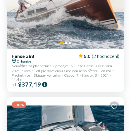
Hanse 388
5.0
(2 hodnocení)
Orhaniye
Neuvěřitelná plachetnice k pronájmu v . Tato Hanse 388 z roku
2021 je ideální loď pro dovolenou s rodinou nebo přáteli. Loď má 3
Plachetnice
Skipper volitelný
Osoby: 7
Kajuty: 3
2021
plně vybavené kajuty a kapacitu 7 osob. S celkovou délkou 11
11.4 m
metrů bude vaším nejlepším spojencem pro strávení výjimečné
$377,19
od
dovolené na vodě v okolí Tento Hanse 388 je vybaven 1 hlavicí se
sprchou. Má následující vybavení: Auto-pilot, Přívěsný motor,
Příďový pomocný propeler, Reproduktory, USB konektor, Palubní
sprcha, Swim platforma, Bluetooth připojení. Zveme...
-30%