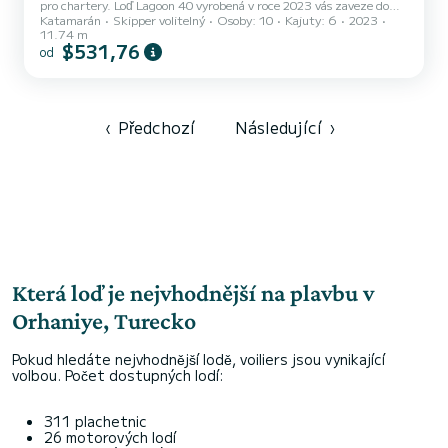
pro chartery. Loď Lagoon 40 vyrobená v roce 2023 vás zaveze do
Katamarán
Skipper volitelný
Osoby: 10
Kajuty: 6
2023
nejkrásnějších kotvišť v . Loď má 6 plně vybavených kajut a
11.74 m
kapacitu 12 osob. S celkovou délkou 12 metrů bude vaším
$531,76
od
nejlepším spojencem pro strávení výjimečné dovolené na vodě v okolí
Pro vaše pohodlí má Sail Agena 4 toalety se sprchou Má následující
vybavení: Auto-pilot, USB konektor. Žádosti o rezervaci a cenové
nabídky zpracovává přímo SamBoat. Prostřednictvím p...
‹
Předchozí
Následující
›
Která loď je nejvhodnější na plavbu v
Orhaniye, Turecko
Pokud hledáte nejvhodnější lodě, voiliers jsou vynikající
volbou. Počet dostupných lodí:
311 plachetnic
26 motorových lodí