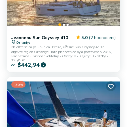
Jeanneau Sun Odyssey 410
5.0
(2 hodnocení)
Orhaniye
Naloďte se na palubu Sea Breeze, úžasné Sun Odyssey 410 a
objevte region Orhaniye. Tato plachetnice byla postavena v 2019,
Plachetnice
Skipper volitelný
Osoby: 8
Kajuty: 3
2019
aby zajistila naprosté pohodlí a výkon na moři. Loď má 3 plně
12.95 m
vybavené kajuty a kapacitu 8 osob. S celkovou délkou 13 metrů
$442,94
od
bude vaším nejlepším spojencem pro strávení výjimečné dovolené na
vodě v okolí Orhaniye Zveme vás na vyžádejte si cenovou nabídku
přímo prostřednictvím platformy, ozveme se vám s našimi
nejlepšími nabídkami.
-30%