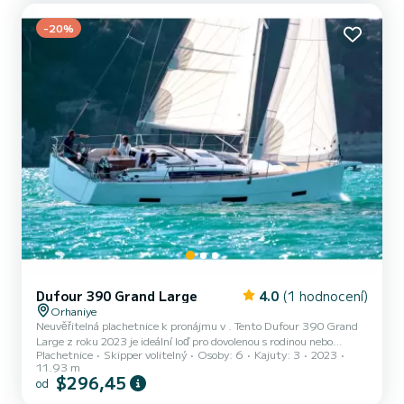
projektem odborník na SamBoat.
-20%
Dufour 390 Grand Large
4.0
(1 hodnocení)
Orhaniye
Neuvěřitelná plachetnice k pronájmu v . Tento Dufour 390 Grand
Large z roku 2023 je ideální loď pro dovolenou s rodinou nebo
Plachetnice
Skipper volitelný
Osoby: 6
Kajuty: 3
2023
přáteli. Loď má 3 plně vybavené kajuty a kapacitu 6 osob. S
11.93 m
celkovou délkou 12 metrů bude vaším nejlepším spojencem pro
$296,45
od
strávení výjimečné dovolené na vodě v okolí Pro vaše pohodlí má Sail
Corvus 3 toalety se sprchou Zveme vás, abyste si vyžádali cenovou