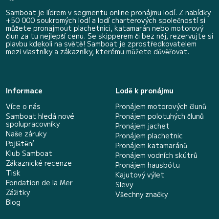
Samboat je lídrem v segmentu online pronájmu lodí. Z nabídky
+50 000 soukromých lodí a lodí charterových společností si
můžete pronajmout plachetnici, katamarán nebo motorový
člun za tu nejlepší cenu. Se skipperem či bez něj, rezervujte si
plavbu kdekoli na světě! Samboat je zprostředkovatelem
mezi vlastníky a zákazníky, kterému můžete důvěřovat.
Informace
Lodě k pronájmu
Více o nás
Pronájem motorových člunů
Samboat hledá nové
Pronájem polotuhých člunů
spolupracovníky
Pronájem jachet
Naše záruky
Pronájem plachetnic
Pojištění
Pronájem katamaránů
Klub Samboat
Pronájem vodních skútrů
Zákaznické recenze
Pronájem hausbótu
Tisk
Kajutový výlet
Fondation de la Mer
Slevy
Zážitky
Všechny značky
Blog