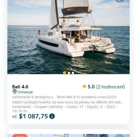
Bali 4.6
5.0
(2 hodnocení)
Orhaniye
Katamarán k pronájmu v . Tento Bali 4.6 vyrobený v roce 2023
nabízí vynikající kvalitu za svou cenu za plavbu na několik dní nebo
Katamarán
Skipper volitelný
Osoby: 11
Kajuty: 5
2023
dokonce týdnů. Loď má 5 plně vybavených kajut a kapacitu 11
14.31 m
osob. S celkovou délkou 14 metrů bude vaším nejlepším spojencem
$1 087,75
od
pro strávení výjimečné dovolené na vodě v okolí Tento Bali 4.6 je
vybaven 4 hlavicemi se sprchou. Má následující vybavení: Auto-
pilot, Přívěsný motor, Reproduktory, Palubní sprcha, Plavecká
plošina. Pro jakékoli žádosti o informace nebo...