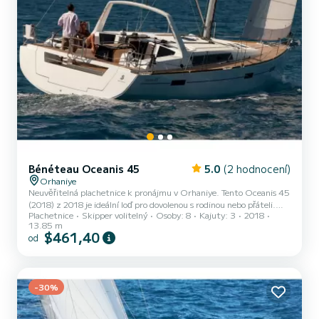
Bénéteau Oceanis 45
5.0
(2 hodnocení)
Orhaniye
Neuvěřitelná plachetnice k pronájmu v Orhaniye. Tento Oceanis 45
(2018) z 2018 je ideální loď pro dovolenou s rodinou nebo přáteli.
Plachetnice
Skipper volitelný
Osoby: 8
Kajuty: 3
2018
Loď má 3 plně vybavené kajuty ) a kapacitou 8 osob. S celkovou
13.85 m
délkou 14 metrů bude vaším nejlepším spojencem pro strávení
$461,40
od
výjimečné dovolené na vodě v okolí Orhaniye Pro jakékoli informace
nebo rezervace, klikněte na tlačítko « Vyžádat cenovou nabídku »,
expert SamBoat vám zašle nejlepší dostupnou nabídku.
-30%