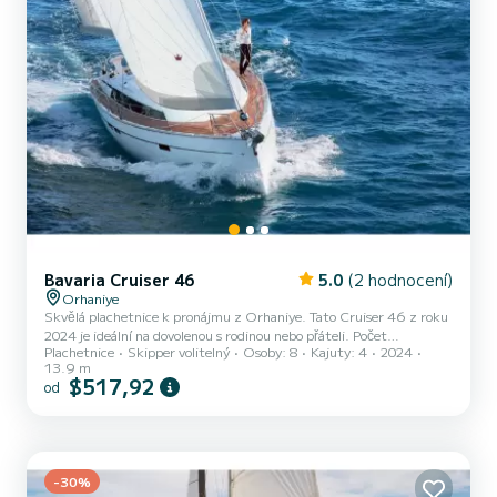
Bavaria Cruiser 46
5.0
(2 hodnocení)
Orhaniye
Skvělá plachetnice k pronájmu z Orhaniye. Tato Cruiser 46 z roku
2024 je ideální na dovolenou s rodinou nebo přáteli. Počet
Plachetnice
Skipper volitelný
Osoby: 8
Kajuty: 4
2024
komfortních kajut: 4 a počet osob na lodi: 8. S celkovou délkou14 m
13.9 m
a výkonem HP bude tato loď vaším nejlepším společníkem na
$517,92
od
nezapomenutelné dovolené v okolí Orhaniye Cruiser 46 je vybaven
3 toaletou se sprchou. Vybavení lodi Hlavní plachta na navijáku a
Lodní plachta na navíječi. Konkrétně zahrnuje následující
vybavení:...
-30%