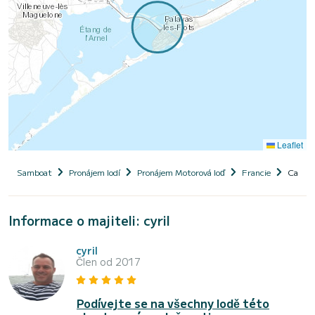
Leaflet
Samboat
Pronájem lodí
Pronájem Motorová loď
Francie
Cap ca
Informace o majiteli: cyril
cyril
Člen od 2017
Podívejte se na všechny lodě této