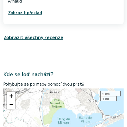
Arnaud
Zobrazit překlad
Zobrazit všechny recenze
Kde se loď nachází?
Pohybujte se po mapě pomocí dvou prstů
2 km
+
1 mi
−