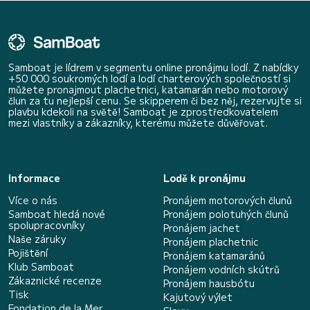
Samboat je lídrem v segmentu online pronájmu lodí. Z nabídky
+50 000 soukromých lodí a lodí charterových společností si
můžete pronajmout plachetnici, katamarán nebo motorový
člun za tu nejlepší cenu. Se skipperem či bez něj, rezervujte si
plavbu kdekoli na světě! Samboat je zprostředkovatelem
mezi vlastníky a zákazníky, kterému můžete důvěřovat.
Informace
Lodě k pronájmu
Více o nás
Pronájem motorových člunů
Samboat hledá nové
Pronájem polotuhých člunů
spolupracovníky
Pronájem jachet
Naše záruky
Pronájem plachetnic
Pojištění
Pronájem katamaránů
Klub Samboat
Pronájem vodních skútrů
Zákaznické recenze
Pronájem hausbótu
Tisk
Kajutový výlet
Fondation de la Mer