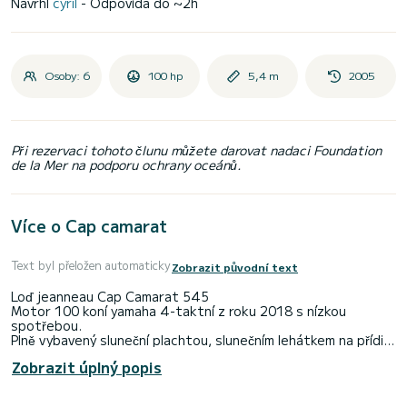
Navrhl
cyril
- Odpovídá do ~2h
Osoby: 6
100 hp
5,4 m
2005
Při rezervaci tohoto člunu můžete darovat nadaci Foundation
de la Mer na podporu ochrany oceánů.
Více o Cap camarat
Text byl přeložen automaticky
Zobrazit původní text
Loď jeanneau Cap Camarat 545
Motor 100 koní yamaha 4-taktní z roku 2018 s nízkou
spotřebou.
Plně vybavený sluneční plachtou, slunečním lehátkem na přídi,
které se přemění na jídelní stůl, polštář, zadní sedačka.
Zobrazit úplný popis
Bluetooth reproduktor.
Sondér