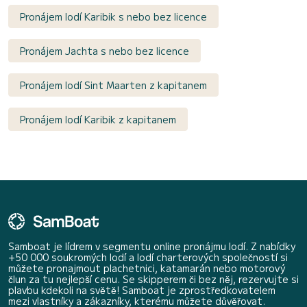
Pronájem lodí Karibik s nebo bez licence
Pronájem Jachta s nebo bez licence
Pronájem lodí Sint Maarten z kapitanem
Pronájem lodí Karibik z kapitanem
Samboat je lídrem v segmentu online pronájmu lodí. Z nabídky
+50 000 soukromých lodí a lodí charterových společností si
můžete pronajmout plachetnici, katamarán nebo motorový
člun za tu nejlepší cenu. Se skipperem či bez něj, rezervujte si
plavbu kdekoli na světě! Samboat je zprostředkovatelem
mezi vlastníky a zákazníky, kterému můžete důvěřovat.