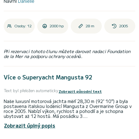
Navrhl
Danielle
Osoby: 12
2000 hp
28 m
2005
Při rezervaci tohoto člunu můžete darovat nadaci Foundation
de la Mer na podporu ochrany oceánů.
Více o Superyacht Mangusta 92
Text byl přeložen automaticky
Zobrazit původní text
Naše luxusní motorová jachta měří 28,30 m (92' 10") a byla
postavena italskou loděnicí Mangusta z Overmarine Group v
roce 2005. Nabízí výkon, rychlost a pohodlí a je schopna
ubytovat až 12 hostů. Má posádku 3.
Zobrazit úplný popis
VLASTNOSTI: ~ Interiéry Stefana Righiniho ~ 3 dvoulůžkové
a 1 kajuta s oddělenými postelemi ~ ensuite ~ skvělé paluby
~ prostorná zadní paluba ~ jetové pohony Rolls Royce