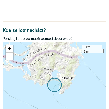
Kde se loď nachází?
Pohybujte se po mapě pomocí dvou prstů
3 km
+
2 mi
−