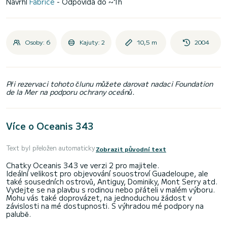
Navrhl
Fabrice
- Odpovídá do ~1h
Osoby: 6
Kajuty: 2
10,5 m
2004
Při rezervaci tohoto člunu můžete darovat nadaci Foundation
de la Mer na podporu ochrany oceánů.
Více o Oceanis 343
Text byl přeložen automaticky
Zobrazit původní text
Chatky Oceanis 343 ve verzi 2 pro majitele.
Ideální velikost pro objevování souostroví Guadeloupe, ale
také sousedních ostrovů, Antiguy, Dominiky, Mont Serry atd.
Vydejte se na plavbu s rodinou nebo přáteli v malém výboru.
Mohu vás také doprovázet, na jednoduchou žádost v
závislosti na mé dostupnosti. S výhradou mé podpory na