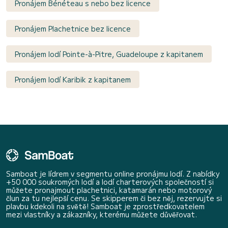
Pronájem Bénéteau s nebo bez licence
Pronájem Plachetnice bez licence
Pronájem lodí Pointe-à-Pitre, Guadeloupe z kapitanem
Pronájem lodí Karibik z kapitanem
Samboat je lídrem v segmentu online pronájmu lodí. Z nabídky
+50 000 soukromých lodí a lodí charterových společností si
můžete pronajmout plachetnici, katamarán nebo motorový
člun za tu nejlepší cenu. Se skipperem či bez něj, rezervujte si
plavbu kdekoli na světě! Samboat je zprostředkovatelem
mezi vlastníky a zákazníky, kterému můžete důvěřovat.