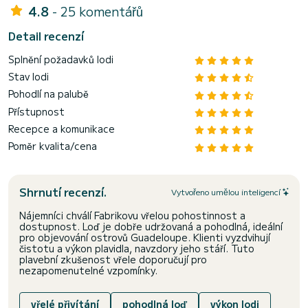
4.8
- 25 komentářů
Detail recenzí
Splnění požadavků lodi
Stav lodi
Pohodlí na palubě
Přístupnost
Recepce a komunikace
Poměr kvalita/cena
Shrnutí recenzí.
Vytvořeno umělou inteligencí
Nájemníci chválí Fabrikovu vřelou pohostinnost a
dostupnost. Loď je dobře udržovaná a pohodlná, ideální
pro objevování ostrovů Guadeloupe. Klienti vyzdvihují
čistotu a výkon plavidla, navzdory jeho stáří. Tuto
plavební zkušenost vřele doporučují pro
nezapomenutelné vzpomínky.
vřelé přivítání
pohodlná loď
výkon lodi