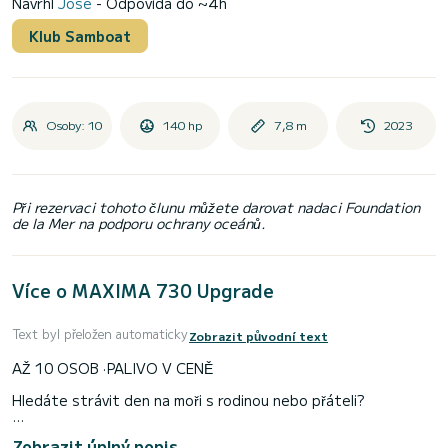
Navrhl
Jose
- Odpovídá do ~4h
Klub Samboat
Osoby: 10
140 hp
7,8 m
2023
Při rezervaci tohoto člunu můžete darovat nadaci Foundation
de la Mer na podporu ochrany oceánů.
Více o MAXIMA 730 Upgrade
Text byl přeložen automaticky
Zobrazit původní text
AŽ 10 OSOB · PALIVO V CENĚ
Hledáte strávit den na moři s rodinou nebo přáteli?
Maxima 730 je jednou z nejlepších možností s ohledem na
Zobrazit úplný popis
kvalitu a cenu pro skupiny až 10 osob na Costa Brava.