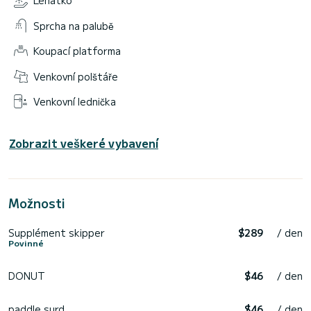
Lehátko
Sprcha na palubě
Koupací platforma
Venkovní polštáře
Venkovní lednička
Zobrazit veškeré vybavení
Možnosti
Supplément skipper
$289
/ den
Povinné
DONUT
$46
/ den
paddle surd
$46
/ den