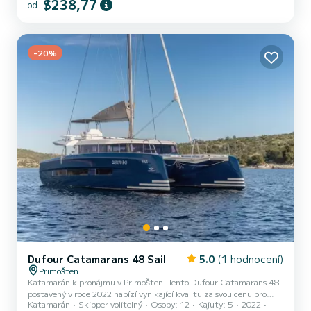
$238,77
od
plavbě budete moci ubytovat až 8 cestujících a využít jeho 3 kajuty
s úplným pohodlím. Pro vaše pohodlí má Top Secret 2 toalety se
sprchou Tato loď je vybavené Furlingovou hlavní plachtou a Furling
genoa. Má následující vybavení: proudový mot...
-20%
Dufour Catamarans 48 Sail
5.0
(1 hodnocení)
Primošten
Katamarán k pronájmu v Primošten. Tento Dufour Catamarans 48
postavený v roce 2022 nabízí vynikající kvalitu za svou cenu pro
Katamarán
Skipper volitelný
Osoby: 12
Kajuty: 5
2022
plavbu na několik dní nebo dokonce několik týdnů. Loď má 5 kabin s