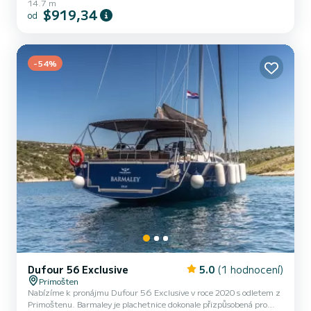
14.7 m
celkovým komfortem a kapacitou 12 cestujících. S celkovou délkou
$919,34
od
15 metrů a výkonem 120 koní bude vaším nejlepším přítelem při
trávení mimořádné dovolené na vodách Primoštenu Tento Dufour
Catamarans 48 je vybavena 5 hlavicemi se sprchou. Má následující
vybavení: Bluetooth připojení, Auto-pilot, Elektr...
-54%
Dufour 56 Exclusive
5.0
(1 hodnocení)
Primošten
Nabízíme k pronájmu Dufour 56 Exclusive v roce 2020 s odletem z
Primoštenu. Barmaley je plachetnice dokonale přizpůsobená pro