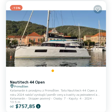
vybavení: Autopilot, Venkovní reproduktory,...
-15%
Nautitech 44 Open
Primošten
Katamarán k pronájmu z Primošten. Tato Nautitech 44 Open z
roku 2024 nabízí vynikající poměr ceny a kvality za jednodenní a
Katamarán
Skipper povinný
Osoby: 7
Kajuty: 4
2024
několikatýdenní plavby. Počet komfortních kajut: 4 a počet osob na
13.5 m
lodi: 7. S celkovou délkou14 m a výkonem HP bude tato loď vaším
$757,85
od
nejlepším společníkem na nezapomenutelné dovolené v okolí
Primošten Pro vaše pohodlí Double Memory má 2 toaletu se