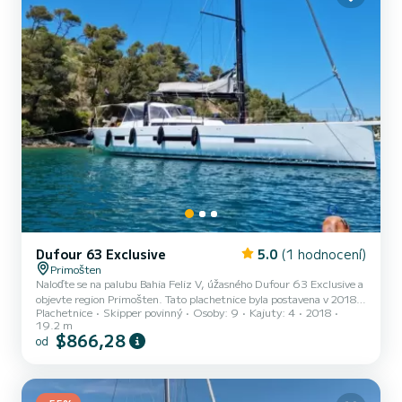
Dufour 63 Exclusive
5.0
(1 hodnocení)
Primošten
Naloďte se na palubu Bahia Feliz V, úžasného Dufour 63 Exclusive a
objevte region Primošten. Tato plachetnice byla postavena v 2018,
Plachetnice
Skipper povinný
Osoby: 9
Kajuty: 4
2018
aby zajistila naprosté pohodlí a výkon na moři. Loď má 4 kajuty s
19.2 m
celkovým komfortem a kapacitou 9 cestujících. S celkovou délkou
$866,28
od
19 metrů a výkonem 180 koní bude vaším nejlepším přítelem při
trávení mimořádné dovolené na vodách Primoštenu Pro vaše pohodlí
má Bahia Feliz V 4 toalety s sprcha Má následující vybavení:
Autopilot, Přívěsný motor, Příďový motor, Re...