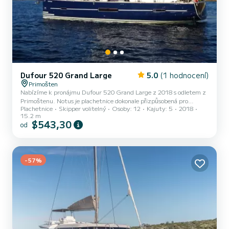
Dufour 520 Grand Large
5.0
(1 hodnocení)
Primošten
Nabízíme k pronájmu Dufour 520 Grand Large z 2018 s odletem z
Primoštenu. Notus je plachetnice dokonale přizpůsobená pro
Plachetnice
Skipper volitelný
Osoby: 12
Kajuty: 5
2018
všechny půjčovny. Tato plachetnice je velmi příjemná na ovládání na
15.2 m
týdenní a více plavbu. Loď má 5 kajut s celkovým komfortem a
$543,30
od
kapacitou 12 cestujících. S celkovou délkou 15 metrů a výkonem
110 koní bude vaším nejlepším přítelem při trávení mimořádné
dovolené na vodách Primoštenu Tento Dufour 520 Grand Large je
vybavena 3 hlavicemi se sprchou. Tato loď je vybavena Hlavn...
-57%