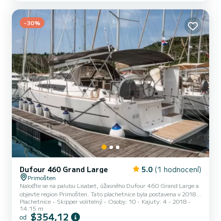
sprchou Vybavení lodi Latovaná hlavní plachta a Lodní plachta na
navíječi. Ko...
-30%
Dufour 460 Grand Large
5.0
(1 hodnocení)
Primošten
Naloďte se na palubu Lisabet, úžasného Dufour 460 Grand Large a
objevte region Primošten. Tato plachetnice byla postavena v 2018,
Plachetnice
Skipper volitelný
Osoby: 10
Kajuty: 4
2018
aby zajistila naprosté pohodlí a výkon na moři. Na této plachetnici
14.15 m
dlouhé 14 metrů zažijete výjimečnou plavbu. Během plavby budete
$354,12
od
moci ubytovat až 10 cestujících a využívat jeho 4 kajuty s úplným