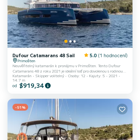
Dufour Catamarans 48 Sail
5.0
(1 hodnocení)
Primošten
Neuvěřitelný katamarán k pronájmu v Primošten. Tento Dufour
Catamarans 48 z roku 2021 je ideální loď pro dovolenou s rodinou
Katamarán
Skipper volitelný
Osoby: 12
Kajuty: 5
2021
nebo přáteli. Na tomto katamaránu budete mít výjimečnou plavbu
14.7 m
15 metrů. Během plavby budete moci ubytovat až 12 cestujících a
$919,34
od
využít jeho 5 kabin s úplným pohodlím. Pro vaše pohodlí má Nox 5
toalet se sprchou Má následující vybavení: Bluetooth připojení,
Venkovní chladnička, Auto-pilot, Výrobník vody, Reproduktory,
Přívěsný motor, Elektrický naviják, Wifi a internet....
-51%