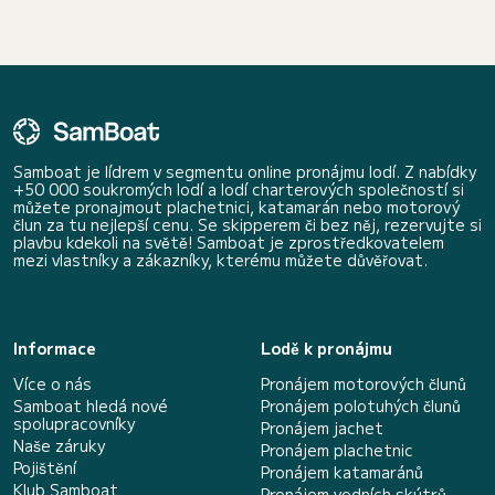
Samboat je lídrem v segmentu online pronájmu lodí. Z nabídky
+50 000 soukromých lodí a lodí charterových společností si
můžete pronajmout plachetnici, katamarán nebo motorový
člun za tu nejlepší cenu. Se skipperem či bez něj, rezervujte si
plavbu kdekoli na světě! Samboat je zprostředkovatelem
mezi vlastníky a zákazníky, kterému můžete důvěřovat.
Informace
Lodě k pronájmu
Více o nás
Pronájem motorových člunů
Samboat hledá nové
Pronájem polotuhých člunů
spolupracovníky
Pronájem jachet
Naše záruky
Pronájem plachetnic
Pojištění
Pronájem katamaránů
Klub Samboat
Pronájem vodních skútrů