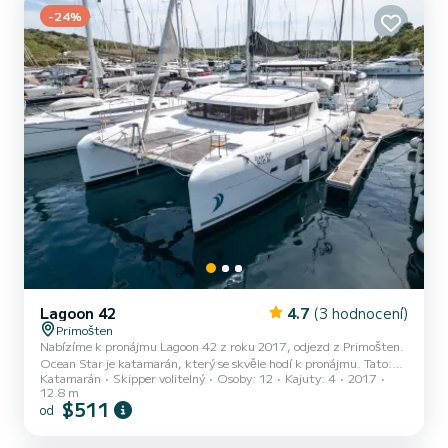
připojení, Elektrický naviják, Wifi a internet, Reprodu...
-24%
Lagoon 42
4.7
(3 hodnocení)
Primošten
Nabízíme k pronájmu Lagoon 42 z roku 2017, odjezd z Primošten.
Ocean Star je katamarán, který se skvěle hodí k pronájmu. Tato:
Katamarán
Skipper volitelný
Osoby: 12
Kajuty: 4
2017
boat_type je velmi snadno manévrovatelná a hodí se na plavbu
12.8 m
trvající jeden týden či déle. katamarán měří 13 m. Je určena na
$511
od
okružní turistické plavby. Počet osob, které můžete vzít s sebou na
palubu: 12, počet vysoce komfortních kajut: 4. Pro vaše pohodlí
Ocean Star má 4 toaletu se sprchou Konkrétně zahrnuje následující