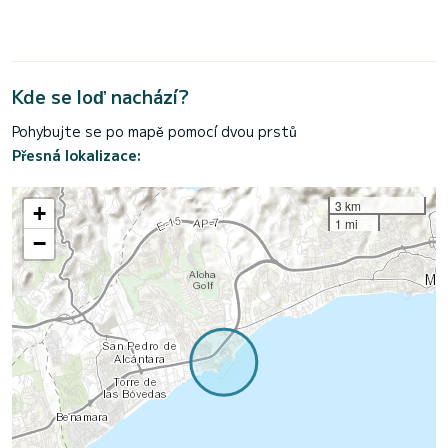
Kde se loď nachází?
Pohybujte se po mapě pomocí dvou prstů
Přesná lokalizace:
3 km
+
1 mi
−