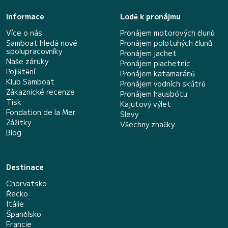
Informace
Lodě k pronájmu
Více o nás
Pronájem motorových člunů
Samboat hledá nové
Pronájem polotuhých člunů
spolupracovníky
Pronájem jachet
Naše záruky
Pronájem plachetnic
Pojištění
Pronájem katamaránů
Klub Samboat
Pronájem vodních skútrů
Zákaznické recenze
Pronájem hausbótu
Tisk
Kajutový výlet
Fondation de la Mer
Slevy
Zážitky
Všechny značky
Blog
Destinace
Chorvatsko
Řecko
Itálie
Španělsko
Francie