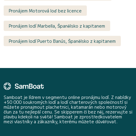
Pronájem Motorová loď bez licence
Pronájem lodí Marbella, Španělsko z kapitanem
Pronájem lodí Puerto Banús, Španělsko z kapitanem
Samboat je lídrem v segmentu online pronájmu lodí. Z nabídky
+50 000 soukromých lodí a lodí charterových společností si
můžete pronajmout plachetnici, katamarán nebo motorový
člun za tu nejlepší cenu. Se skipperem či bez něj, rezervujte si
plavbu kdekoli na světě! Samboat je zprostředkovatelem
mezi vlastníky a zákazníky, kterému můžete důvěřovat.