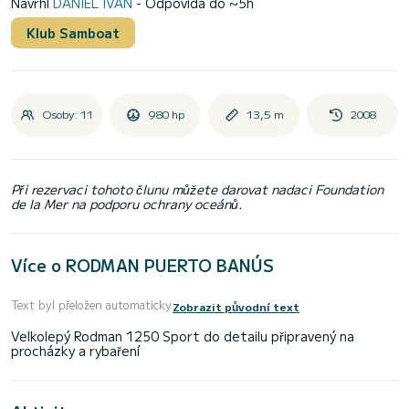
Navrhl
DANIEL IVÁN
- Odpovídá do ~5h
Klub Samboat
Osoby: 11
980 hp
13,5 m
2008
Při rezervaci tohoto člunu můžete darovat nadaci Foundation
de la Mer na podporu ochrany oceánů.
Více o RODMAN PUERTO BANÚS
Text byl přeložen automaticky
Zobrazit původní text
Velkolepý Rodman 1250 Sport do detailu připravený na