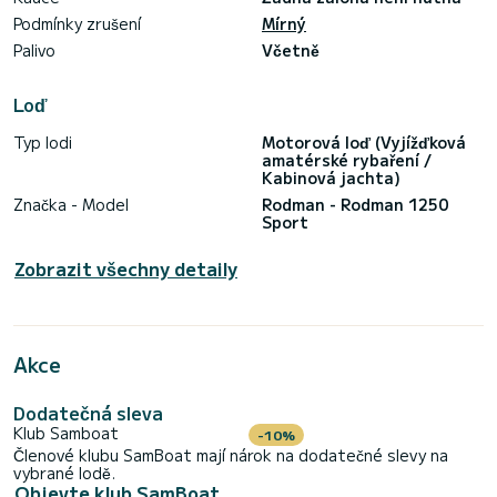
Podmínky zrušení
Mírný
Palivo
Včetně
Loď
Typ lodi
Motorová loď (Vyjížďková
amatérské rybaření /
Kabinová jachta)
Značka - Model
Rodman - Rodman 1250
Sport
Zobrazit všechny detaily
Akce
Dodatečná sleva
Klub Samboat
-10%
Členové klubu SamBoat mají nárok na dodatečné slevy na
vybrané lodě.
Objevte klub SamBoat