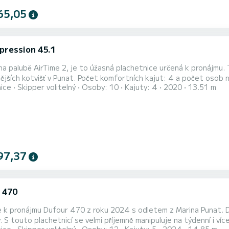
65,05
mpression 45.1
na palubě AirTime 2, je to úžasná plachetnice určená k pronájmu
čet komfortních kajut: 4 a počet osob na lodi: 10. S celkovou délkou14 m a výkonem55 HP bude
nice
Skipper volitelný
Osoby: 10
Kajuty: 4
2020
13.51 m
m nejlepším společníkem na nezapomenutelné dovolené v okolí Punat Pro vaše pohodlí AirTime 2 má 2 toale
 lodi Hlavní plachta na navijáku a Lodní plachta na navíj...
97,37
 470
e k pronájmu Dufour 470 z roku 2024 s odletem z Marina Punat. 
outo plachetnicí se velmi příjemně manipuluje na týdenní i více plavbu. Na této plachetnici dlouhé 15 