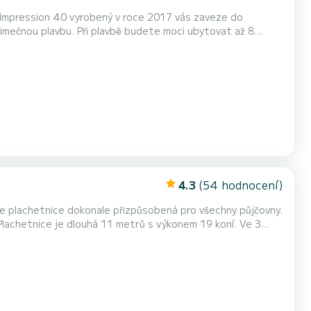
. Impression 40 vyrobený v roce 2017 vás zaveze do
ý propeler, TV, palubní sprcha....
4.3
(54 hodnocení)
je plachetnice dokonale přizpůsobená pro všechny půjčovny.
Furling a Furling genoa. Má následující vybavení: příďový motor, TV, palubní sprcha. Pokud máte nějak...