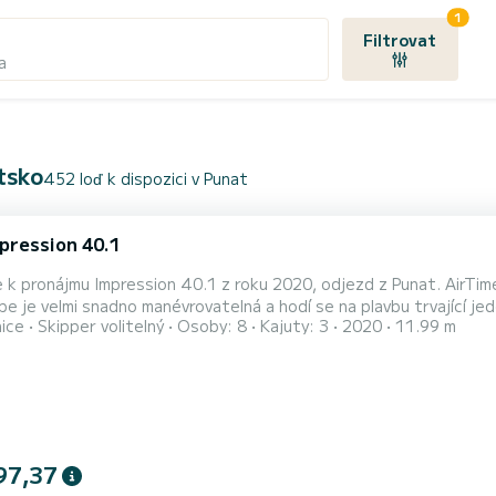
1
Filtrovat
a
tsko
452 loď k dispozici v Punat
mpression 40.1
 k pronájmu Impression 40.1 z roku 2020, odjezd z Punat. AirTime
 velmi snadno manévrovatelná a hodí se na plavbu trvající jeden týden či déle. Počet komfortn
nice
Skipper volitelný
Osoby: 8
Kajuty: 3
2020
11.99 m
 8. S celkovou délkou12 m a výkonem40 HP bude tato loď vaším n
Punat Pro vaše pohodlí AirTime 1 m
97,37