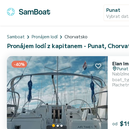
Punat
Vybrat dat
Samboat
Pronájem lodí
Chorvatsko
Pronájem lodí z kapitanem - Punat, Chorva
Elan I
-40%
Punat
Nabízíme
boat_type je
Plachet
na lodi:
$1
od