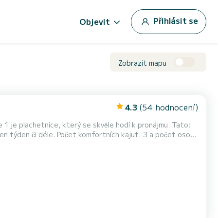
Přihlásit se
Objevit
Zobrazit mapu
4.3
(54 hodnocení)
 1 je plachetnice, který se skvěle hodí k pronájmu. Tato:
ích kajut: 3 a počet osob
ejlepším společníkem na nezapomenutelné dovolené v okolí
á 2 toaletu se sprchou Vybavení lodi Hlavní plachta na navijáku a Lodní...