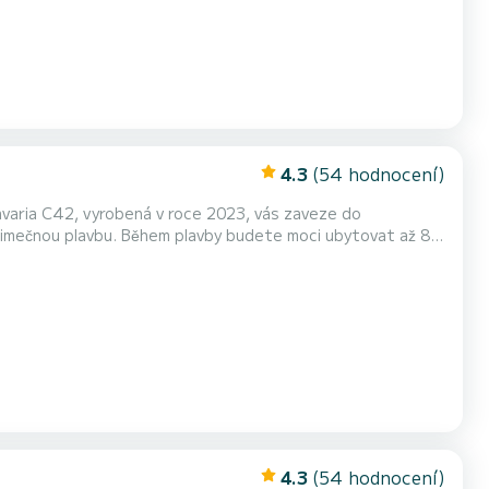
4.3
(54 hodnocení)
avaria C42, vyrobená v roce 2023, vás zaveze do
vybavení: Auto-pilot, příďová tryska, TV, Reproduktory, Palubní sprcha, Plavecká plošina. Pokud máte nějaké dotazy o...
4.3
(54 hodnocení)