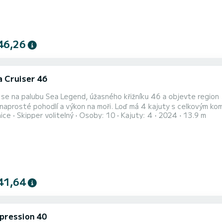
46,26
a Cruiser 46
se na palubu Sea Legend, úžasného křižníku 46 a objevte region 
í a výkon na moři. Loď má 4 kajuty s celkovým komfortem a kapacitou 10 cestujících. S celkovou délkou 14
nice
Skipper volitelný
Osoby: 10
Kajuty: 4
2024
13.9 m
konem 75 koní bude vaším nejlepším přítelem při trávení mimořádné dovolené na vodác
hlavicemi se sprchou. Tento loď je vybavena hlavní plachtou Furli
41,64
mpression 40