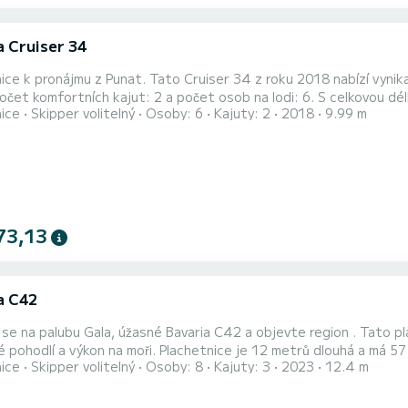
a Cruiser 34
ice k pronájmu z Punat. Tato Cruiser 34 z roku 2018 nabízí vynika
nice
Skipper volitelný
Osoby: 6
Kajuty: 2
2018
9.99 m
apomenutelné dovolené v okolí Punat Tento Cruiser 34 je vybaven 1 toaletou se sprchou. Konkrétně zahrnuje
73,13
a C42
se na palubu Gala, úžasné Bavaria C42 a objevte region . Tato pl
 Plachetnice je 12 metrů dlouhá a má 57 koňských sil. 3 kajuty pojmou 8 cestujících při plavbě. Tato
nice
Skipper volitelný
Osoby: 8
Kajuty: 3
2023
12.4 m
 2 hlavicemi se sprchou. Má následující vybavení: Auto-pilot, příď, TV, reproduktory , palubní sprcha, plavecká
plošina. Požadavky na rezervaci a cenové nabídky zpracovává přímo SamB