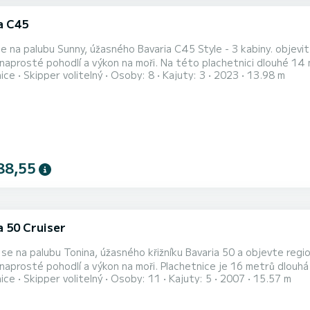
a C45
 na palubu Sunny, úžasného Bavaria C45 Style - 3 kabiny. objevit
í a výkon na moři. Na této plachetnici dlouhé 14 metrů zažijete výjimečnou plavbu. Během plavby budete
nice
Skipper volitelný
Osoby: 8
Kajuty: 3
2023
13.98 m
až 8 cestujících a využívat jeho 3 kajuty s úplným pohodlím. Pro vaše pohodlí má Sunny 2 toalety se sprchou 
ící vybavení: Auto-pilot, příďový protlak, TV, Reproduktory, Palubní
88,55
a 50 Cruiser
se na palubu Tonina, úžasného křižníku Bavaria 50 a objevte regi
 a výkon na moři. Plachetnice je 16 metrů dlouhá a má 74 koňských sil. V 5 kajutách se při plavbě vejde 11
nice
Skipper volitelný
Osoby: 11
Kajuty: 5
2007
15.57 m
 hlavní plachtou Furling a genou Furling.
dující vybavení: Auto-pilot, Příďový propeler, TV, Reproduktory, Pa