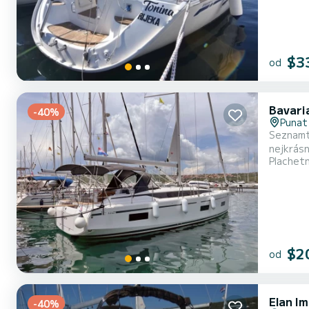
$3
od
Bavari
-40%
Punat
Seznamte
nejkrásnějších kotvišť v . Na této plachetni
Plachet
cestujících a vyu
$2
od
Elan I
-40%