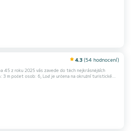
ajut s úplným pohodlím. Pro vaše pohodlí má
tou Furling a genou Furling. Má následující vyb...
4.3
(54 hodnocení)
ba 45 z roku 2025 vás zavede do těch nejkrásnějších