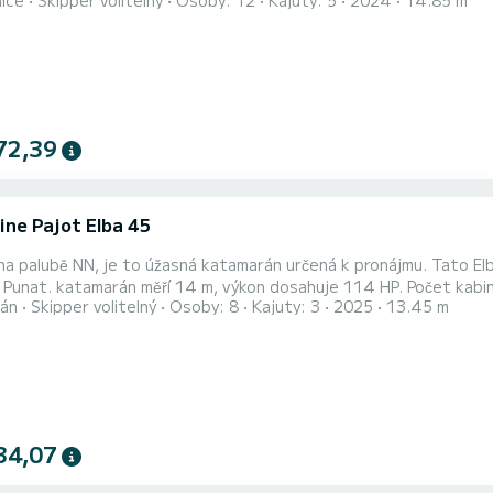
nice
Skipper volitelný
Osoby: 12
Kajuty: 5
2024
14.85 m
u plavbu. Při plavbě budete moci ubytovat až 12 cestujících a využít jeho 5 k
Dance 3 toalety se sprchou Tato loď je vybavena s hlavní plach
72,39
ine Pajot Elba 45
na palubě NN, je to úžasná katamarán určená k pronájmu. Tato El
abin: 3 m počet osob: 6, Loď je určena na okružní turistické
án
Skipper volitelný
Osoby: 8
Kajuty: 3
2025
13.45 m
cí zařízení, Plancha, Lanový elektrický naviják, Blueto...
34,07