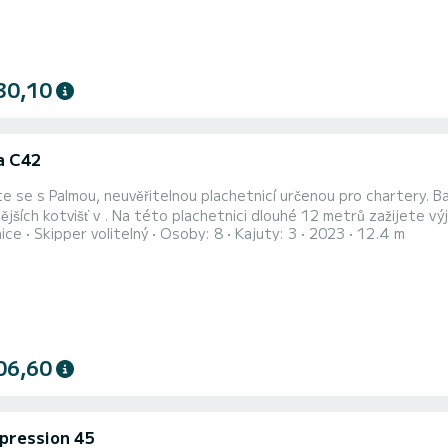
30,10
a C42
 se s Palmou, neuvěřitelnou plachetnicí určenou pro chartery. B
ci dlouhé 12 metrů zažijete výjimečnou plavbu. Během plavby budete moci ubytovat až 8
nice
Skipper volitelný
Osoby: 8
Kajuty: 3
2023
12.4 m
žít jeho 3 kabiny s naprostým komfortem. Tento Bavaria C42 je vybaven 2 hlavicemi se sprchou. Má následující
06,60
mpression 45