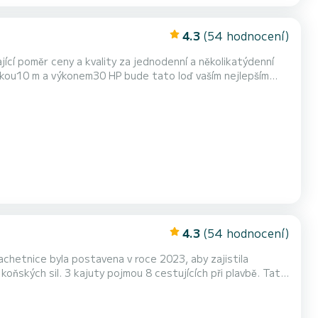
4.3
(54 hodnocení)
jící poměr ceny a kvality za jednodenní a několikatýdenní
následující vybavení: Autopilot, Příďový pomocný motor, Sprcha na palubě, Solární panel. Žádosti o rezervaci...
4.3
(54 hodnocení)
achetnice byla postavena v roce 2023, aby zajistila
oat. Prostřednictvím platfor...