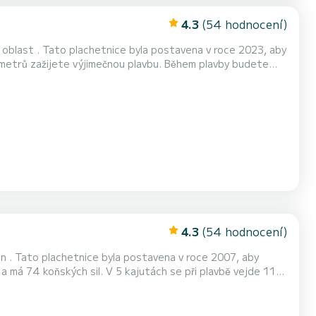
4.3
(54 hodnocení)
 oblast . Tato plachetnice byla postavena v roce 2023, aby
Má
 sprcha, Plancha, Plavecká plošin...
4.3
(54 hodnocení)
on . Tato plachetnice byla postavena v roce 2007, aby
lubní sprcha, Plavecká p...