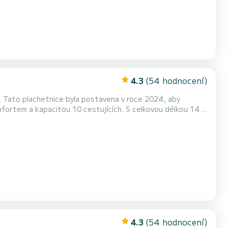
4.3
(54 hodnocení)
. Tato plachetnice byla postavena v roce 2024, aby
h Tento Cruiser 46 je vybaven 3
ng a Furling genoa. Má následující vybavení: Autop...
4.3
(54 hodnocení)