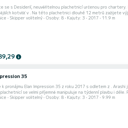
 se s Desiderií, neuvěřitelnou plachetnicí určenou pro chartery
ici dlouhé 12 metrů zažijete výjimečnou plavbu. Při plavbě budete moci ubytovat až 8
nice
Skipper volitelný
Osoby: 8
Kajuty: 3
2017
11.9 m
ejí 3 kajuty s úplným pohodlím. Pro vaše pohodlí má Desideria 2 toalety se sprchou Tato loď je vybavena s hlavní
 Furling a genou Furling. Má následující vybavení: Autopilot, příďov
89,29
mpression 35
 k pronájmu Elan Impression 35 z roku 2017 s odletem z . Arashi 
tnicí se velmi příjemně manipuluje na týdenní plavbu i déle. Plachetnice je dlouhá 11 metrů s výkonem 19 koní. Ve 3
nice
Skipper volitelný
Osoby: 8
Kajuty: 3
2017
9.99 m
jde 8 cestujících. Pro vaše pohodlí má Arashi 1 toaletu se sprchou Tato loď je vybavena hlavní plachtou