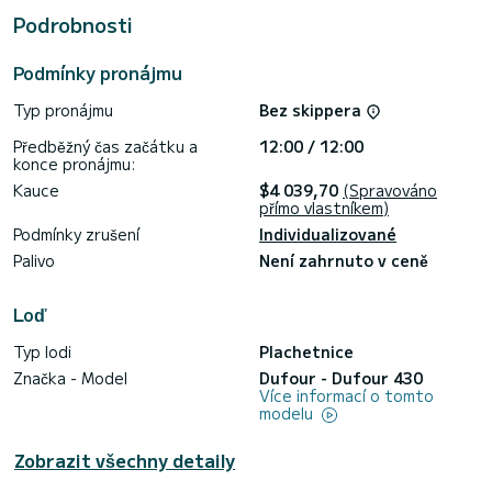
Má následující vybavení: Autopilot, Přívěsný motor, USB
Podrobnosti
zástrčka, Elektrický naviják.
Žádosti o rezervace a nabídky jsou zpracovávány přímo od
Podmínky pronájmu
Typ pronájmu
Bez skippera
Předběžný čas začátku a
12:00 / 12:00
konce pronájmu:
Kauce
$4 039,70
(Spravováno
přímo vlastníkem)
Podmínky zrušení
Individualizované
Palivo
Není zahrnuto v ceně
Loď
Typ lodi
Plachetnice
Značka - Model
Dufour - Dufour 430
Více informací o tomto
modelu
Zobrazit všechny detaily