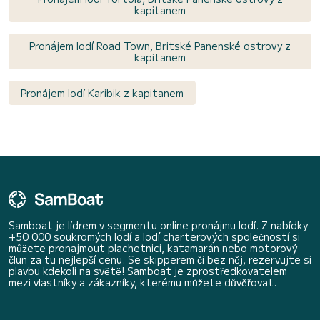
kapitanem
Pronájem lodí Road Town, Britské Panenské ostrovy z
kapitanem
Pronájem lodí Karibik z kapitanem
Samboat je lídrem v segmentu online pronájmu lodí. Z nabídky
+50 000 soukromých lodí a lodí charterových společností si
můžete pronajmout plachetnici, katamarán nebo motorový
člun za tu nejlepší cenu. Se skipperem či bez něj, rezervujte si
plavbu kdekoli na světě! Samboat je zprostředkovatelem
mezi vlastníky a zákazníky, kterému můžete důvěřovat.