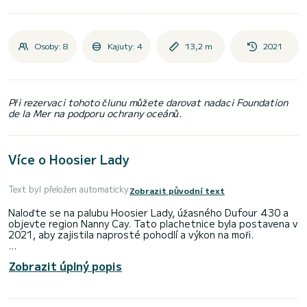
Osoby: 8
Kajuty: 4
13,2 m
2021
Při rezervaci tohoto člunu můžete darovat nadaci Foundation
de la Mer na podporu ochrany oceánů.
Více o Hoosier Lady
Text byl přeložen automaticky
Zobrazit původní text
Naloďte se na palubu Hoosier Lady, úžasného Dufour 430 a
objevte region Nanny Cay. Tato plachetnice byla postavena v
2021, aby zajistila naprosté pohodlí a výkon na moři.
Plachetnice je 13 metrů dlouhá a má 60 koňských sil. 4 kajuty
Zobrazit úplný popis
pojmou 8 cestujících při plavbě.
Tento Dufour 430 je vybaven 2 hlavicemi se sprchou.