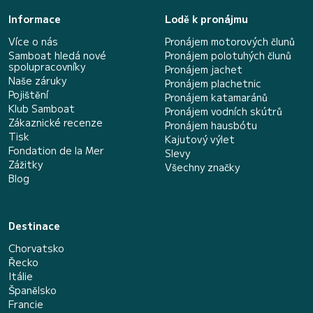
Informace
Lodě k pronájmu
Více o nás
Pronájem motorových člunů
Samboat hledá nové
Pronájem polotuhých člunů
spolupracovníky
Pronájem jachet
Naše záruky
Pronájem plachetnic
Pojištění
Pronájem katamaránů
Klub Samboat
Pronájem vodních skútrů
Zákaznické recenze
Pronájem hausbótu
Tisk
Kajutový výlet
Fondation de la Mer
Slevy
Zážitky
Všechny značky
Blog
Destinace
Chorvatsko
Řecko
Itálie
Španělsko
Francie