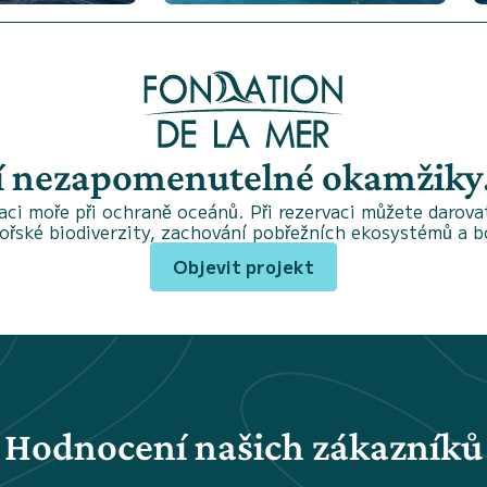
í nezapomenutelné okamžiky.
i moře při ochraně oceánů. Při rezervaci můžete darovat
řské biodiverzity, zachování pobřežních ekosystémů a b
Objevit projekt
Hodnocení našich zákazníků