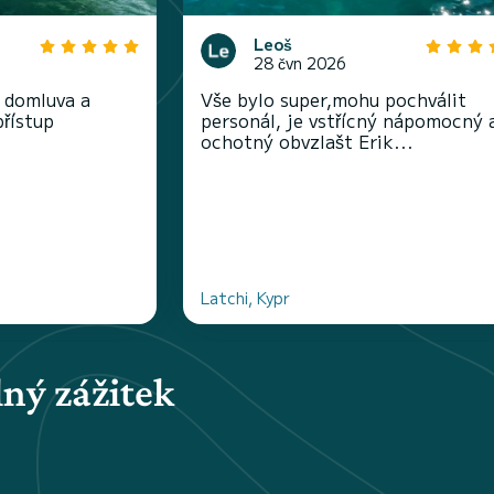
Leoš
28 čvn 2026
á domluva a
Vše bylo super,mohu pochválit
řístup
personál, je vstřícný nápomocný 
ochotný obvzlašt Erik...
Latchi, Kypr
ný zážitek