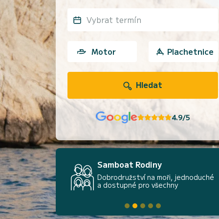
Vybrat termín
Motor
Plachetnice
Hledat
4.9/5
Samboat Rodiny
Dobrodružství na moři, jednoduché
a dostupné pro všechny