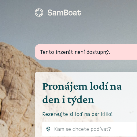
Tento inzerát není dostupný.
Pronájem lodí na
den i týden
Rezervujte si loď na pár kliků