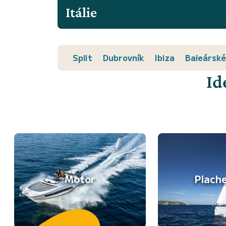
Itálie
Split
Dubrovník
Ibiza
Baleárské
Id
Motor
Plach