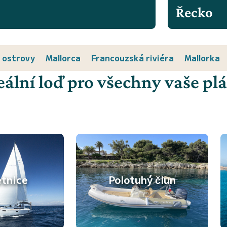
Řecko
 ostrovy
Mallorca
Francouzská riviéra
Mallorka
eální loď pro všechny vaše pl
etnice
Polotuhý člun