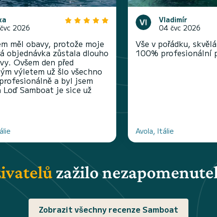
xa
Vladimír
 čvc 2026
04 čvc 2026
em měl obavy, protože moje
Vše v pořádku, skvěl
á objednávka zůstala dlouho
100% profesionální p
vy. Ovšem den před
ým výletem už šlo všechno
 profesionálně a byl jsem
 Loď Samboat je sice už
álie
Avola, Itálie
ivatelů
zažilo nezapomenutel
Zobrazit všechny recenze Samboat