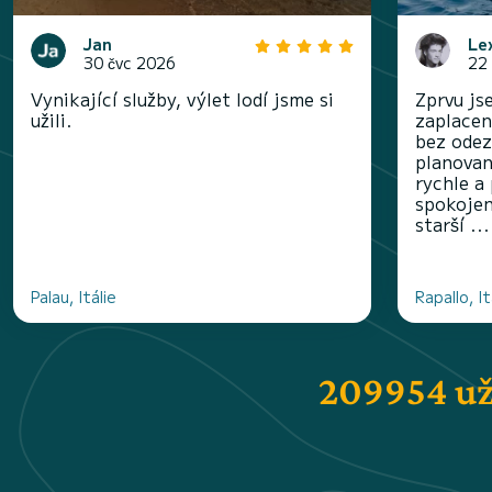
Jan
Le
30 čvc 2026
22
Vynikající služby, výlet lodí jsme si
Zprvu js
užili.
zaplacen
bez odez
planovan
rychle a
spokojen
starší ...
Palau, Itálie
Rapallo, It
209954 už