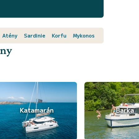
Atény
Sardinie
Korfu
Mykonos
ány
Katamarán
Barka