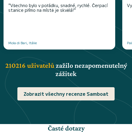
"Všechno bylo v pořádku, snadné, rychlé. Čerpací
Vy
stanice přímo na místě je skvělá!"
Mola di Bari, Itálie
Pal
210216 uživatelů
zažilo nezapomenutelný
zážitek
Zobrazit všechny recenze Samboat
Časté dotazy