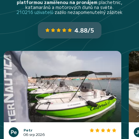
platformou zaměřenou na pronájem
plachetnic,
katamaránů a motorových člunů na světě.
210216 uživatelů
zažilo nezapomenutelný zážitek
4.88/5
Petr
06 srp 2026