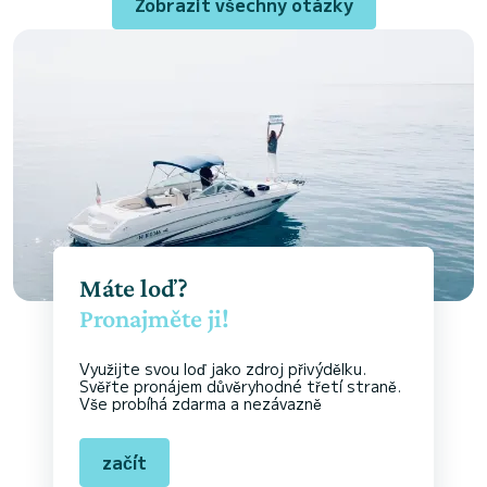
Zobrazit všechny otázky
Máte loď?
Pronajměte ji!
Využijte svou loď jako zdroj přivýdělku.
Svěřte pronájem důvěryhodné třetí straně.
Vše probíhá zdarma a nezávazně
začít