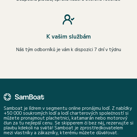
K vašim službám
Náš tým odborníků je vám k dispozici 7 dní v týdnu
Samboat je lídrem v segmentu online pronájmu lodí. Z nabídky
+50 000 soukromých lodí a lodí charterových společností si
můžete pronajmout plachetnici, katamarán nebo motorový
člun za tu nejlepší cenu. Se skipperem či bez něj, rezervujte si
plavbu kdekoli na světě! Samboat je zprostředkovatelem
mezi vlastníky a zákazníky, kterému můžete důvěřovat.