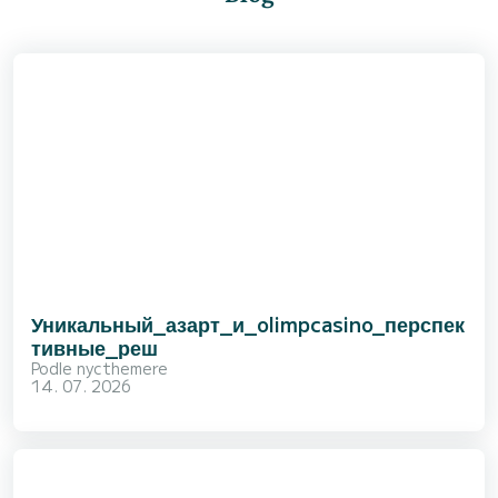
Уникальный_азарт_и_olimpcasino_перспек
тивные_реш
Podle
nycthemere
14. 07. 2026