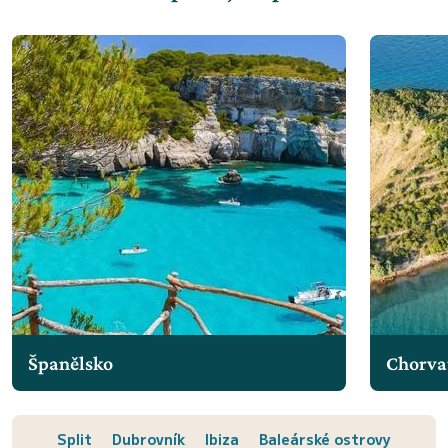
Španělsko
Chorva
Split
Dubrovník
Ibiza
Baleárské ostrovy