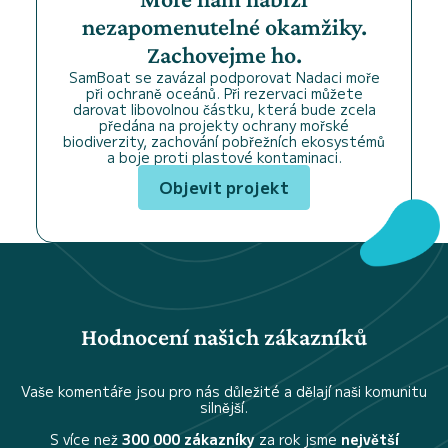
nezapomenutelné okamžiky.
Zachovejme ho.
SamBoat se zavázal podporovat Nadaci moře
při ochraně oceánů. Při rezervaci můžete
darovat libovolnou částku, která bude zcela
předána na projekty ochrany mořské
biodiverzity, zachování pobřežních ekosystémů
a boje proti plastové kontaminaci.
Objevit projekt
Hodnocení našich zákazníků
Vaše komentáře jsou pro nás důležité a dělají naši komunitu
silnější.
S více než
300 000 zákazníky
za rok jsme
největší