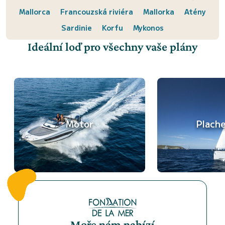
Mallorca
Francouzská riviéra
Mallorka
Atény
Sardinie
Korfu
Mykonos
Ideální loď pro všechny vaše plány
Motor
Plach
Moře nám nabízí