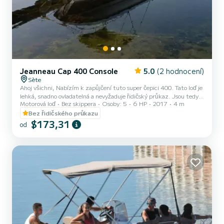
Jeanneau Cap 400 Console
5.0
(2 hodnocení)
Sète
Ahoj všichni, Nabízím k zapůjčení tuto super čepici 400. Tato loď je
lehká, snadno ovladatelná a nevyžaduje řidičský průkaz. Jsou tedy
Motorová loď
Bez skippera
Osoby: 5
6 HP
2017
4 m
přístupné všem, dokonce i začátečníkům. Můžete prozkoumat
městské kanály, obdivovat rybářské lodě a plachetnice v přístavu a
Bez řidičského průkazu
objevovat nádhernou krajinu povodí Thau. Můžete se také zastavit
$173,31
od
v malých přístavech a izolovaných zátokách, užívat si slunce a
plavat v křišťálově čistých vodách Středozemního moře. Pronájem
lodí v Sète je jedinečný a nezapomenutelný zá...