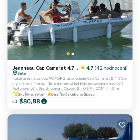
Jeanneau Cap Camarat 4.7 CC Style
4.7
(42 hodnocení)
Sète
Naloďte se na palubu POPOP 2 této krásné Cap Camarat 5.1 CC a
objevte okolí města . Tato motorová loď byla postavena v roce 2014
Motorová loď
Bez skippera
Osoby: 5
6 HP
2014
4.5 m
a nabízí úžasné pohodlí a výkonnost na moři. Na této lodi o délce 5
m zaručeně strávíte skvělý den či týden. Maximální počet osob na
Skvělý majitel
Bez řidičského průkazu
palebě: . Můžete nám poslat svou rezervační žádost na SamBoat!
$80,88
od