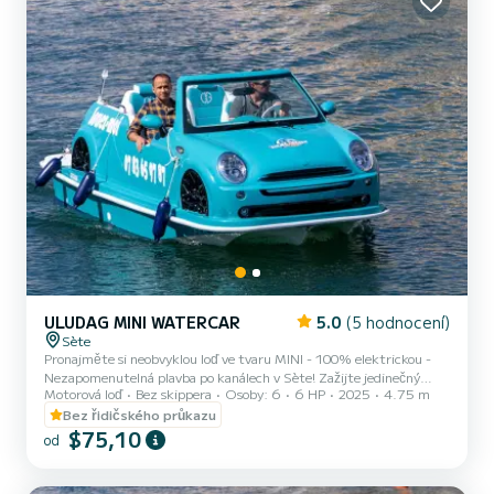
ULUDAG MINI WATERCAR
5.0
(5 hodnocení)
Sète
Pronajměte si neobvyklou loď ve tvaru MINI - 100% elektrickou -
Nezapomenutelná plavba po kanálech v Sète! Zažijte jedinečný
Motorová loď
Bez skippera
Osoby: 6
6 HP
2025
4.75 m
zážitek v Sète na palubě naší originální elektrické lodi MINI!
Kombinujte radost z plavby po vodě s půvabem ikonického
Bez řidičského průkazu
automobilu, vše v jedinečném prostředí: typických kanálů "Malé
$75,10
od
Benátky Languedocu". Vlastnosti lodi: - Unikátní tvar MINI,
zábavný a fotogenický - 100% elektrický pohon, tichý a ekologický
- Až 6 osob na palubě - Bez potřeby řidičského průkazu: snadné