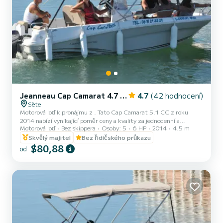
Jeanneau Cap Camarat 4.7 CC Style
4.7
(42 hodnocení)
Sète
Motorová loď k pronájmu z . Tato Cap Camarat 5.1 CC z roku
2014 nabízí vynikající poměr ceny a kvality za jednodenní a
Motorová loď
Bez skippera
Osoby: 5
6 HP
2014
4.5 m
několikatýdenní plavby. Na této lodi o délce 5 m zaručeně strávíte
skvělý den či týden. Maximální počet osob na palebě: . Zveme vás,
Skvělý majitel
Bez řidičského průkazu
abyste nám přímo na platformě podali žádost.
$80,88
od