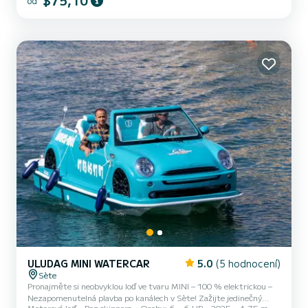
$75,10
od
Benátky Languedocu". Charakteristiky lodi: - Unikátní tvar MINI,
zábavný a fotogenický. - Pohon 100% elektrický, tichý a ekologický.
- Až 6 osob na palubě. - Bez potřeby řidičského oprávněn...
ULUDAG MINI WATERCAR
5.0
(5 hodnocení)
Sète
Pronajměte si neobvyklou loď ve tvaru MINI – 100 % elektrickou –
Nezapomenutelná plavba po kanálech v Sète! Zažijte jedinečný
Motorová loď
Bez skippera
Osoby: 6
6 HP
2025
4.75 m