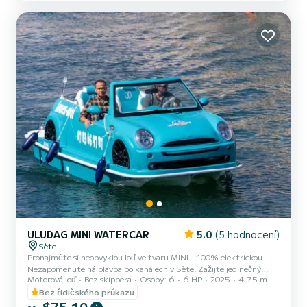
fotogenický - Pohon 100 % elektrický, tichý a ekologický - Až 6
osob na palubě - Bez řidičského průkazu: snadné o...
ULUDAG MINI WATERCAR
5.0
(5 hodnocení)
Sète
Pronajměte si neobvyklou loď ve tvaru MINI - 100% elektrickou -
Nezapomenutelná plavba po kanálech v Sète! Zažijte jedinečný
Motorová loď
Bez skippera
Osoby: 6
6 HP
2025
4.75 m
zážitek v Sète na palubě naší elektrické lodi s původním designem
MINI! Kombinujte radost z plavby po vodě s kouzlem ikonického
Bez řidičského průkazu
vozu, všeho v nádherném prostředí: typickými kanály "Malé