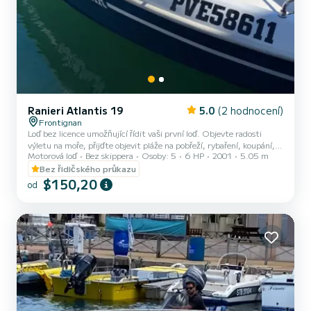
Ranieri Atlantis 19
5.0
(2 hodnocení)
Frontignan
Loď bez licence umožňující řídit vaši první loď. Objevte radosti
výletu na moře, přijďte objevit pláže na pobřeží, rybaření, koupání,
Motorová loď
Bez skippera
Osoby: 5
6 HP
2001
5.05 m
piknik na lodi s rodinou nebo ve dvojici. Staňte se kapitánem na půl
dne od 120 €! Skvělá zkušenost k prožití s přáteli
Bez řidičského průkazu
$150,20
od