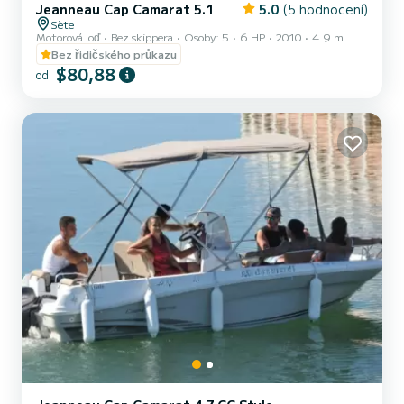
Jeanneau Cap Camarat 5.1
5.0
(5 hodnocení)
Sète
Motorová loď
Bez skippera
Osoby: 5
6 HP
2010
4.9 m
Bez řidičského průkazu
$80,88
od