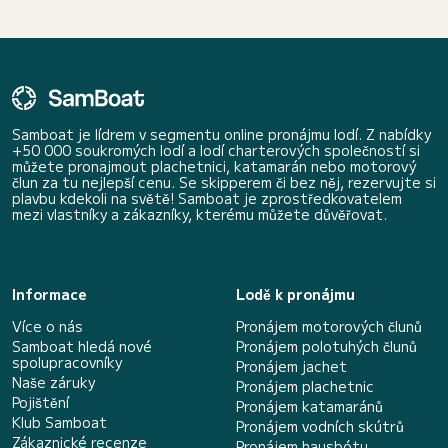
Samboat je lídrem v segmentu online pronájmu lodí. Z nabídky
+50 000 soukromých lodí a lodí charterových společností si
můžete pronajmout plachetnici, katamarán nebo motorový
člun za tu nejlepší cenu. Se skipperem či bez něj, rezervujte si
plavbu kdekoli na světě! Samboat je zprostředkovatelem
mezi vlastníky a zákazníky, kterému můžete důvěřovat.
Informace
Lodě k pronájmu
Více o nás
Pronájem motorových člunů
Samboat hledá nové
Pronájem polotuhých člunů
spolupracovníky
Pronájem jachet
Naše záruky
Pronájem plachetnic
Pojištění
Pronájem katamaránů
Klub Samboat
Pronájem vodních skútrů
Zákaznické recenze
Pronájem hausbótu