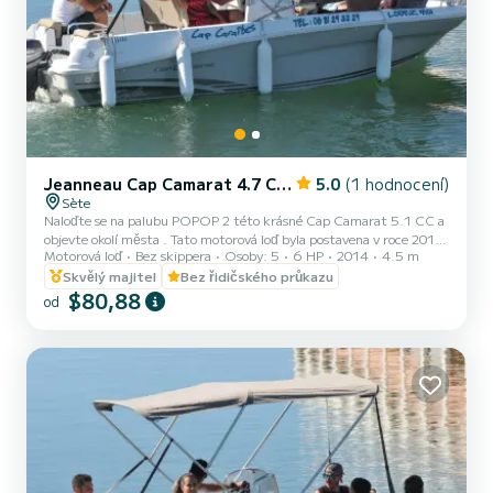
Jeanneau Cap Camarat 4.7 CC Style
5.0
(1 hodnocení)
Sète
Naloďte se na palubu POPOP 2 této krásné Cap Camarat 5.1 CC a
objevte okolí města . Tato motorová loď byla postavena v roce 2014
Motorová loď
Bez skippera
Osoby: 5
6 HP
2014
4.5 m
a nabízí úžasné pohodlí a výkonnost na moři. Na této lodi o délce 5
m zaručeně strávíte skvělý den či týden. Maximální počet osob na
Skvělý majitel
Bez řidičského průkazu
palebě: . Můžete nám poslat svou rezervační žádost na SamBoat!
$80,88
od