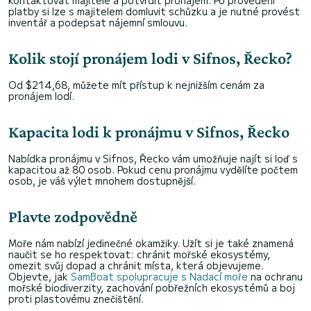
kontaktovat majitele a potvrdit pronájem. Po provedení
platby si lze s majitelem domluvit schůzku a je nutné provést
inventář a podepsat nájemní smlouvu.
Kolik stojí pronájem lodi v Sifnos, Řecko?
Od $214,68, můžete mít přístup k nejnižším cenám za
pronájem lodí.
Kapacita lodi k pronájmu v Sifnos, Řecko
Nabídka pronájmu v Sifnos, Řecko vám umožňuje najít si loď s
kapacitou až 80 osob. Pokud cenu pronájmu vydělíte počtem
osob, je váš výlet mnohem dostupnější.
Plavte zodpovědně
Moře nám nabízí jedinečné okamžiky. Užít si je také znamená
naučit se ho respektovat: chránit mořské ekosystémy,
omezit svůj dopad a chránit místa, která objevujeme.
Objevte, jak
SamBoat spolupracuje s Nadací moře
na ochranu
mořské biodiverzity, zachování pobřežních ekosystémů a boj
proti plastovému znečištění.