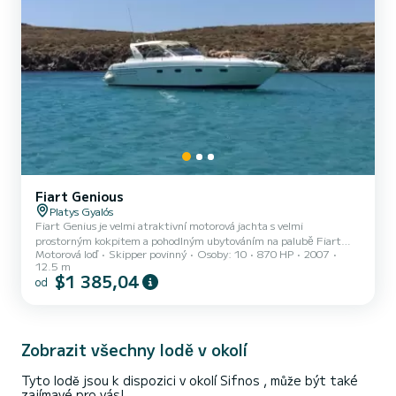
Fiart Genious
Platys Gyalós
Fiart Genius je velmi atraktivní motorová jachta s velmi
prostorným kokpitem a pohodlným ubytováním na palubě Fiart
Motorová loď
Skipper povinný
Osoby: 10
870 HP
2007
Genius patří do kategorie motorových jachet typu open cruiser a
12.5 m
byla postavena společností Fiart Mare v roce 2007. Uspořádání této
$1 385,04
od
lodi je vhodné pro všechny typ exkurze v italském stylu. Pokud
chcete mít každodenní výlety ve skutečném pohodlí a stylu, Fiart
Genius je pro vás ideální loď. Přední paluba nabízí skvělý prostor pro
opalování, zatímco do různého prostorného kokpitu s...
Zobrazit všechny lodě v okolí
Tyto lodě jsou k dispozici v okolí Sifnos , může být také
zajímavé pro vás!