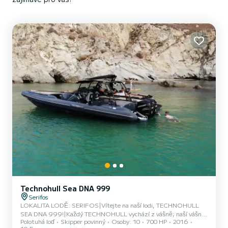
Technohull Sea DNA 999
Serifos
LOKALITA LODĚ: SERIFOS|Vítejte na naší lodi, TECHNOHULL
SEA DNA 999!|Každý TECHNOHULL vychází z vášně; naší vášně
Polotuhá loď
Skipper povinný
Osoby: 10
700 HP
2016
pro vysoký výkon, pro vzrušení ze rychlosti, pro samotný zážitek z