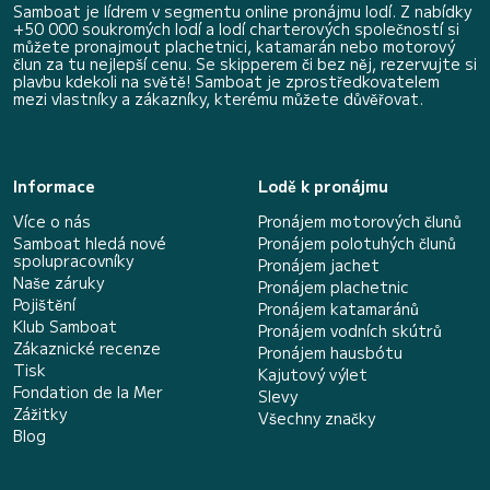
Samboat je lídrem v segmentu online pronájmu lodí. Z nabídky
+50 000 soukromých lodí a lodí charterových společností si
můžete pronajmout plachetnici, katamarán nebo motorový
člun za tu nejlepší cenu. Se skipperem či bez něj, rezervujte si
plavbu kdekoli na světě! Samboat je zprostředkovatelem
mezi vlastníky a zákazníky, kterému můžete důvěřovat.
Informace
Lodě k pronájmu
Více o nás
Pronájem motorových člunů
Samboat hledá nové
Pronájem polotuhých člunů
spolupracovníky
Pronájem jachet
Naše záruky
Pronájem plachetnic
Pojištění
Pronájem katamaránů
Klub Samboat
Pronájem vodních skútrů
Zákaznické recenze
Pronájem hausbótu
Tisk
Kajutový výlet
Fondation de la Mer
Slevy
Zážitky
Všechny značky
Blog