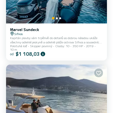
Marvel Sundeck
Sifnos
Kapitán plavby vám trpělivě do detailů as dobrou náladou ukáže
všechny odlehlé jeskyně a odlehlé pláže ostrova Sifnos a sousedních
Polotuhá loď
Skipper povinný
Osoby: 10
350 HP
2019
Kyklad. Vyberte si mezi navrhovanými plavbami nebo vám můžeme
10 m
přizpůsobit prohlídku podle vašeho přání.
$1 108,03
od