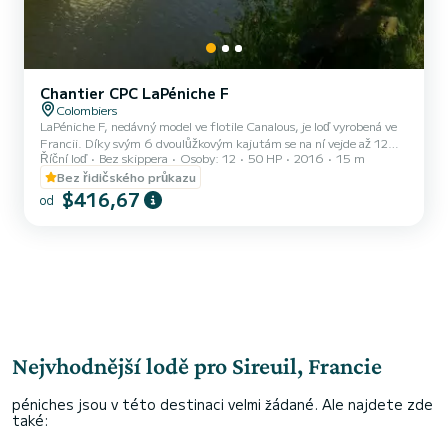
Chantier CPC LaPéniche F
Colombiers
LaPéniche F, nedávný model ve flotile Canalous, je loď vyrobená ve
Francii. Díky svým 6 dvoulůžkovým kajutám se na ní vejde až 12
Říční loď
Bez skippera
Osoby: 12
50 HP
2016
15 m
osob: ve světě půjčoven říčních lodí nevídané.< br> Jeho 6
dvoulůžkových kajut je doplněno 3 sociálním zařízením, tj. 3
Bez řidičského průkazu
sprchami, 3 umyvadly a 3 toaletami na palubě. Na palubě najdete
$416,67
od
velký obytný prostor, kde se nachází kuchyně a jídelní kout. Inovace
tohoto člunu se nachází v hybridním kokpitu, který vám umožňuje
pilotovat pod krytem i pod širým nebem díky velké...
Nejvhodnější lodě pro Sireuil, Francie
péniches jsou v této destinaci velmi žádané. Ale najdete zde
také: