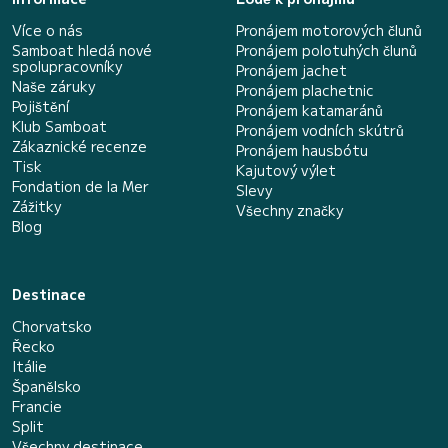
Více o nás
Pronájem motorových člunů
Samboat hledá nové
Pronájem polotuhých člunů
spolupracovníky
Pronájem jachet
Naše záruky
Pronájem plachetnic
Pojištění
Pronájem katamaránů
Klub Samboat
Pronájem vodních skútrů
Zákaznické recenze
Pronájem hausbótu
Tisk
Kajutový výlet
Fondation de la Mer
Slevy
Zážitky
Všechny značky
Blog
Destinace
Chorvatsko
Řecko
Itálie
Španělsko
Francie
Split
Všechny destinace