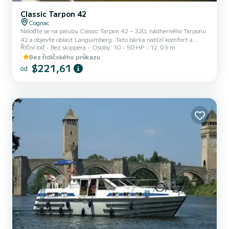
Classic Tarpon 42
Cognac
Naloďte se na palubu Classic Tarpon 42 – 320, nádherného Tarponu
42 a objevte oblast Languimberg. Tato bárka nabízí komfort a
Říční loď
Bez skippera
Osoby: 10
50 HP
12.93 m
výkon na moři Loď má 4 pohodlné kajuty a kapacitu lodi 12 osob. S
celkovou délkou 12,93 metru bude vaším nejlepším spojencem pro
Bez řidičského průkazu
strávení mimořádné dovolené na vodě v okolí Languimbergu
$221,61
od
Neváhejte nás kontaktovat s žádostí o cenovou nabídku, ve vašem
projektu vás doprovodí odborník na SamBoat .