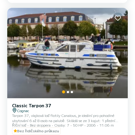
lůžkem a lavice v salonu, kterou lze přeměnit na dvoulůžko. Je
vybavena kuchyňským koutem, sociálním zařízení...
Classic Tarpon 37
Cognac
Tarpon 37, vlajková loď flotily Canalous, je ideální pro pohodlné
ubytování 6 až 8 osob na palubě. Skládá se ze 3 kajut: 1 přední
Říční loď
Bez skippera
Osoby: 7
50 HP
2006
11.06 m
kajuta s 1 manželskou postelí a 1 samostatným lůžkem, 1 zadní
kajuta s 1 manželskou postelí a 1 zadní kajuta na pravoboku se 2
Bez řidičského průkazu