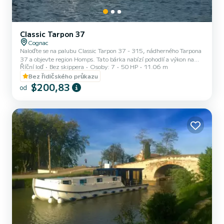
Classic Tarpon 37
Cognac
Naloďte se na palubu Classic Tarpon 37 - 315, nádherného Tarpona
37 a objevte region Homps. Tato bárka nabízí pohodlí a výkon na
Říční loď
Bez skippera
Osoby: 7
50 HP
11.06 m
moři Loď má 3 pohodlné kajuty a kapacitu lodi 9 osob. S celkovou
délkou 11,06 metru bude vaším nejlepším spojencem pro strávení
Bez řidičského průkazu
mimořádné dovolené na vodě v okolí Homps Zveme vás, abyste si
$200,83
od
vyžádali cenovou nabídku přímo prostřednictvím platformy,
vrátíme se vám s našimi nejlepšími návrhy.