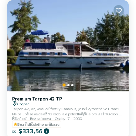
(minitýden) NEBO víkendu bude cena upravena ručn...
Premium Tarpon 42 TP
Cognac
Tarpon 42, vlajková loď flotily Canalous, je loď vyrobená ve Francii.
Na palubě se vejde až 12 osob, ale pohodlnější je pro 8 až 10 osob.
Říční loď
Bez skippera
Osoby: 7
2000
Skládá se ze 4 kajut : 1 přední kajuta s 1 manželskou postelí a 1
samostatným lůžkem, 1 centrální kajuta s 1 manželskou postelí, 1
Bez řidičského průkazu
kajuta s dvojitou zadní stranou na levoboku a 1 zadní kajuta na
$333,56
od
pravém boku se 2 samostatnými palandami a 1 samostatným