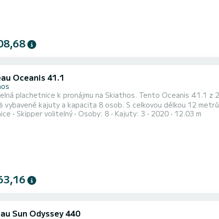
08,68
au Oceanis 41.1
hos
elná plachetnice k pronájmu na Skiathos. Tento Oceanis 41.1 z 2020
ě vybavené kajuty a kapacita 8 osob. S celkovou délkou 12 metrů
nice
Skipper volitelný
Osoby: 8
Kajuty: 3
2020
12.03 m
os This Oceanis 41.1 je vybavena 2 hlavicemi se sprchou. Tato loď je vybavena Hlavní plachtou s
tí a Furling genoa. Má následující vybavení: Autopilot, Přívěsný mo
63,16
au Sun Odyssey 440