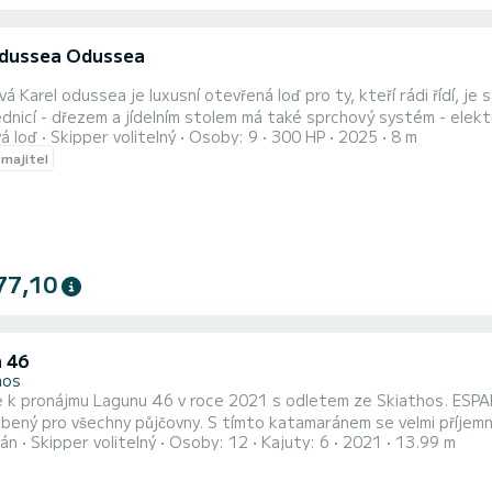
odussea Odussea
vá Karel odussea je luxusní otevřená loď pro ty, kteří rádi řídí, je
lednicí - dřezem a jídelním stolem má také sprchový systém - elekt
á loď
Skipper volitelný
Osoby: 9
300 HP
2025
8 m
e s podvodním skútrem, aby byla vaše dovolená ještě lepší
 majitel
77,10
 46
hos
e k pronájmu Lagunu 46 v roce 2021 s odletem ze Skiathos. ESPA
ený pro všechny půjčovny. S tímto katamaránem se velmi příjemně manipulu
án
Skipper volitelný
Osoby: 12
Kajuty: 6
2021
13.99 m
ch kajut a kapacitu 11 osob. S celkovou délkou 14 metrů bude v