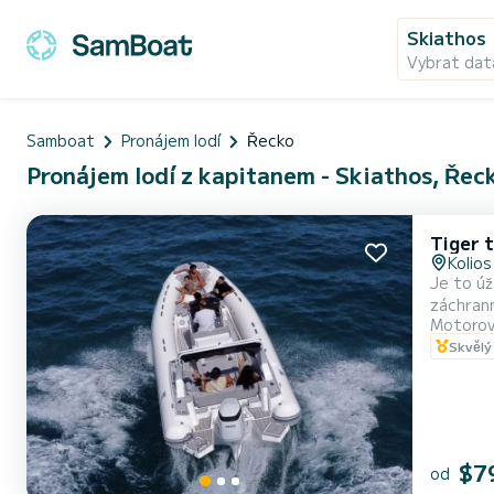
Skiathos
Vybrat dat
Samboat
Pronájem lodí
Řecko
Pronájem lodí z kapitanem - Skiathos, Řec
Tiger t
Kolios
Je to úž
záchrann
Motorov
Skvělý
$7
od