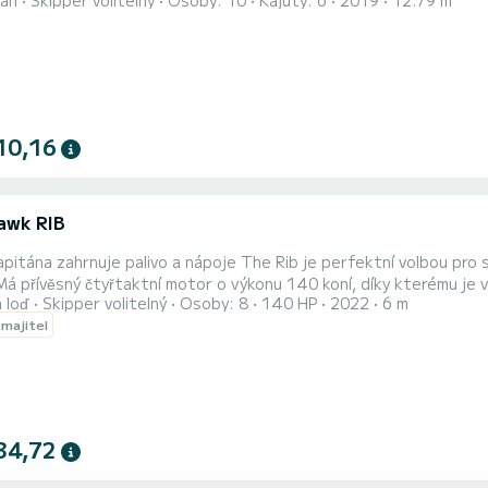
án
Skipper volitelný
Osoby: 10
Kajuty: 6
2019
12.79 m
 10 osob. S celkovou délkou 13 metrů bude vaším nejlepším spoje
10,16
awk RIB
ivo a nápoje The Rib je perfektní volbou pro skupiny až 8 osob, abyste si mohli užít den s celou rodinou a
 Má přívěsný čtyřtaktní motor o výkonu 140 koní, díky kterému je
 loď
Skipper volitelný
Osoby: 8
140 HP
2022
6 m
nem a polštáři pro pohodlí, chladicím boxem, USB pro hudbu a žeb
 majitel
m potřebným bezpečnostním vybavením pro bezpečnost cestující
34,72