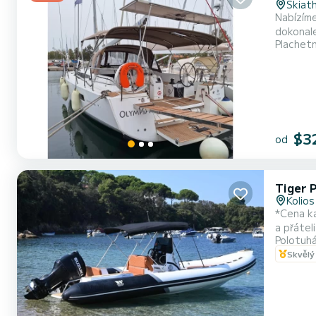
Skiat
Nabízím
dokonale 
Plachet
vybavené
$3
od
Tiger 
Kolios
*Cena kapitána zahrnuje pal
a přátel
Polotuhá
baldachý
Skvělý
veškerý