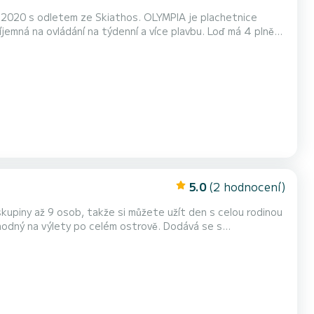
 2020 s odletem ze Skiathos. OLYMPIA je plachetnice
ovládání na týdenní a více plavbu. Loď má 4 plně
ším nejlepším spojencem pro strávení výjimečné dovolené
na vodě v okolí Skiathos Tento Sun Odyssey 440 (možné předělat na 3 kajuty) je vybavena 2 hlavicemi se sprchou. Tato...
5.0
(2 hodnocení)
vhodný na výlety po celém ostrově. Dodává se s
říkem pro usnadnění nastupování na loď. Loď je vybavena
ch.