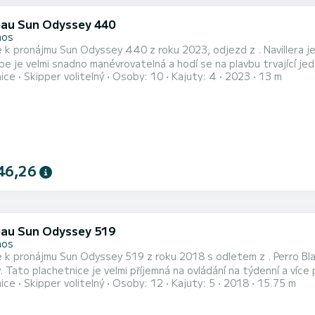
au Sun Odyssey 440
hos
 k pronájmu Sun Odyssey 440 z roku 2023, odjezd z . Navillera je
 velmi snadno manévrovatelná a hodí se na plavbu trvající jeden týden či déle. Počet komfortn
nice
Skipper volitelný
Osoby: 10
Kajuty: 4
2023
13 m
 10. S celkovou délkou13 m a výkonem HP bude tato loď vaším nejle
vaše pohodlí Navillera má 2 toaletu se sprchou Vybavení lodi...
46,26
au Sun Odyssey 519
hos
 k pronájmu Sun Odyssey 519 z roku 2018 s odletem z . Perro Bl
o plachetnice je velmi příjemná na ovládání na týdenní a více plavbu. Loď má 5 kajut s celkovým komfortem
nice
Skipper volitelný
Osoby: 12
Kajuty: 5
2018
15.75 m
jících. S celkovou délkou 16 metrů a výkonem 75 koní bude vaším 
vodách Pro vaše pohodlí m