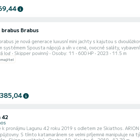
69,44
 brabus Brabus
rabus je nová generace luxusní mini jachty s kajutou s dvoulůžkovo
hudebním systémem Spousta nápojů a vín v ceně, ovocné saláty, vyb
á loď
Skipper povinný
Osoby: 11
600 HP
2023
11.5 m
 majitel
 385,04
 42
hos
e k pronájmu Lagunu 42 roku 2019 s odletem ze Skiathos. ARION
čovny. S tímto katamaránem se velmi příjemně manipuluje na týdenní a více plavbu. Loď m