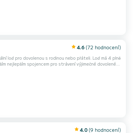
4.6
(72 hodnocení)
ro dovolenou s rodinou nebo přáteli. Loď má 4 plně
ším nejlepším spojencem pro strávení výjimečné dovolené
u přes platformu Samboat. Pora...
4.0
(9 hodnocení)