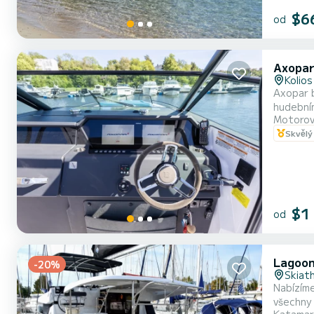
$6
od
Axopar
Kolios
Axopar b
Motorov
Skvělý
$1
od
Lagoon
-20%
Skiat
Nabízím
všechny půj