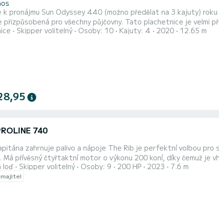
hos
e k pronájmu Sun Odyssey 440 (možno předělat na 3 kajuty) roku
přizpůsobená pro všechny půjčovny. Tato plachetnice je velmi příjemná na 
nice
Skipper volitelný
Osoby: 10
Kajuty: 4
2020
12.65 m
 kajuty a kapacitu 10 osob. S celkovou délkou 13 metrů bude va
28,95
PROLINE 740
ivo a nápoje The Rib je perfektní volbou pro skupiny až 9 osob, takže si můžete užít den s celou rodinou
i. Má přívěsný čtyřtaktní motor o výkonu 200 koní, díky čemuž je 
 loď
Skipper volitelný
Osoby: 9
200 HP
2023
7.6 m
nem a polštáři pro pohodlí, chladicím boxem, USB pro hudbu a žeb
 majitel
m potřebným bezpečnostním vybavením pro bezpečnost cestující