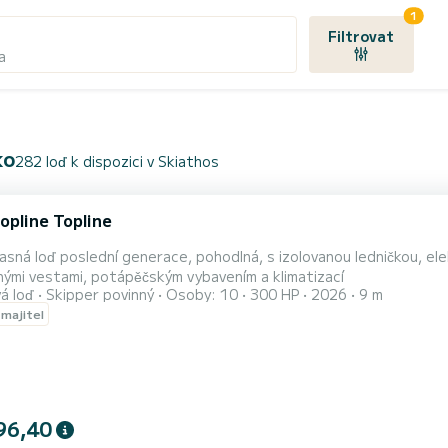
1
Filtrovat
a
ko
282 loď k dispozici v Skiathos
opline Topline
asná loď poslední generace, pohodlná, s izolovanou ledničkou, el
ými vestami, potápěčským vybavením a klimatizací
á loď
Skipper povinný
Osoby: 10
300 HP
2026
9 m
 majitel
96,40