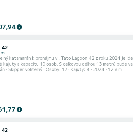
07,94
 42
hos
lný katamarán k pronájmu v . Tato Lagoon 42 z roku 2024 je ideální loď p
 kajuty a kapacitu 10 osob. S celkovou délkou 13 metrů bude va
án
Skipper volitelný
Osoby: 12
Kajuty: 4
2024
12.8 m
sledující vybavení: Auto-pilot, Přívěsný motor. Pokud máte
otazy ohledně lodi nebo podmínek pronájmu, můžete poslat zpráv
61,77
 42