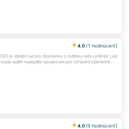
4.0
(1 hodnocení)
 je ideální loď pro dovolenou s rodinou nebo přáteli. Loď
 bude vaším nejlepším spojencem pro strávení výjimečné
tor, TV, Solární panel. < br>Neváhe...
4.0
(9 hodnocení)