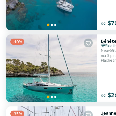
$7
od
Bénéte
-10%
Skiat
Neuvěřit
má 3 pln
Plachet
dovolené na vodě v okolí Skiath
plnou la
$2
od
Jeanne
-35%