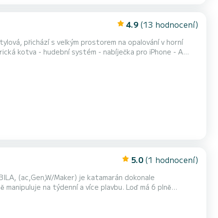
4.9
(13 hodnocení)
 stylová, přichází s velkým prostorem na opalování v horní
rická kotva - hudební systém - nabíječka pro iPhone - A
5.0
(1 hodnocení)
BILA, (ac,Gen,W/Maker) je katamarán dokonale
je na týdenní a více plavbu. Loď má 6 plně
aším nejlepším spojencem pro strávení výjimečné dovolené
na vodě v okolí Skiathos Pro vaše pohodlí ESPABILA, (ac,Gen ,W/Maker) má 5 toalet se sprchou Má následující vybavení: Autopilot, P...