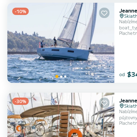
Jeanne
-10%
Skiat
Nabízíme
boat_type je
Plachet
na lodi:
$3
od
Jeanne
-30%
Skiat
Nabízíme
půjčovny. Tat
Plachet
12 cestu