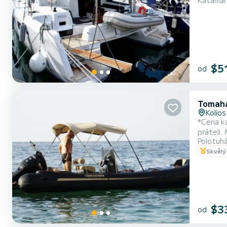
Katamar
kapacitu
$5
od
Tomah
Kolios
*Cena kapitána zahrnuje pal
přáteli.
Polotuhá
baldachý
Skvělý
veškerý
$3
od