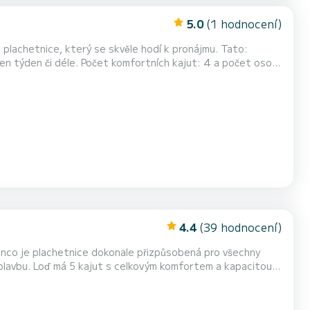
5.0
(1 hodnocení)
 plachetnice, který se skvěle hodí k pronájmu. Tato:
ích kajut: 4 a počet osob
pším společníkem na nezapomenutelné dovolené v okolí Pro
4.4
(39 hodnocení)
anco je plachetnice dokonale přizpůsobená pro všechny
 a kapacitou
nejlepším přítelem při trávení mimořádné dovolené na
á Perro Blanco 3 toalety se sprchou Toto loď je vybavena hlavní plachtou Furling a Furl...