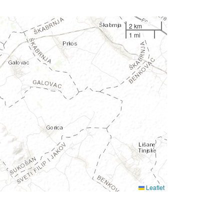
2 km
1 mi
Leaflet