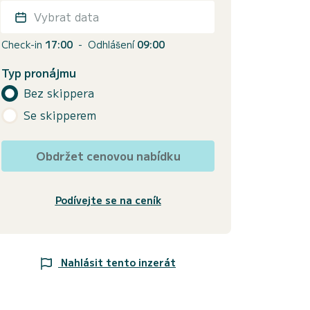
Vybrat data
Check-in
17:00
-
Odhlášení
09:00
Typ pronájmu
Bez skippera
Se skipperem
Obdržet cenovou nabídku
Podívejte se na ceník
Nahlásit tento inzerát