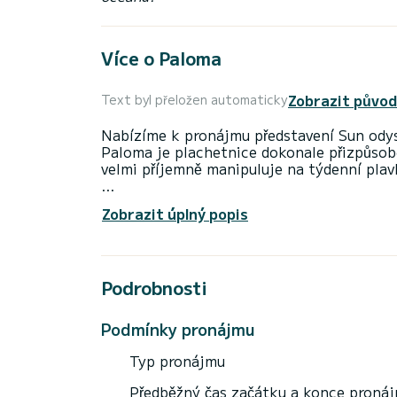
Více o Paloma
Zobrazit původ
Text byl přeložen automaticky
Nabízíme k pronájmu představení Sun ody
Paloma je plachetnice dokonale přizpůsob
velmi příjemně manipuluje na týdenní plavb
Plachetnice je dlouhá 11 metrů a má výko
Zobrazit úplný popis
cestujících.
Pro vaše pohodlí má Paloma 1 toaletu se 
Podrobnosti
Tato loď je vybavena Hlavní plachtou s pln
Autopilot, Bow thruster.
Podmínky pronájmu
Pokud máte nějaké dotazy ohledně lodi n
prostřednictvím platformy Samboat. Pora
Typ pronájmu
Předběžný čas začátku a konce proná