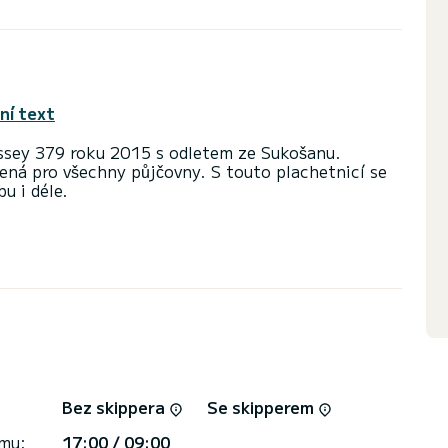
ní text
ssey 379 roku 2015 s odletem ze Sukošanu.
ená pro všechny půjčovny. S touto plachetnicí se
u i déle.
n 29 koní. Ve 3 kajutách se během plavby vejde 8
sprchou
ou latí a Furling genoa. Má následující vybavení:
ebo podmínek pronájmu, můžete poslat zprávu
dce SamBoat odpoví na vaše otázky a nabídne vám
Bez skippera
Se skipperem
jmu:
17:00 / 09:00