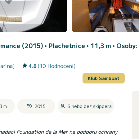
rmance (2015)
• Plachetnice • 11,3 m • Osoby:
arina)
4.8
(10 Hodnocení)
Klub Samboat
3 m
2015
S nebo bez skippera
 nadaci Foundation de la Mer na podporu ochrany