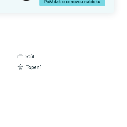
Požádat o cenovou nabídku
Stůl
Topení