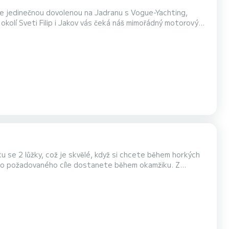
jte jedinečnou dovolenou na Jadranu s Vogue-Yachting,
okolí Sveti Filip i Jakov vás čeká náš mimořádný motorový
ní pohodlí, bezpečnost a osobní servis.|Naše luxusní jachta
Ať už plánujete rodinnou dovolenou n...
 se 2 lůžky, což je skvělé, když si chcete během horkých
do požadovaného cíle dostanete během okamžiku. Z
í stůl, lednice, USB zásuvka a koupací žebřík. Je tu
i. Loď se nachází ve Sv. Filip i Jakov, který vám...