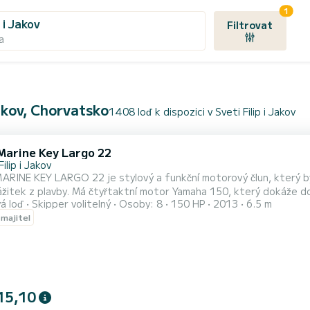
1
p i Jakov
Filtrovat
a
akov, Chorvatsko
1408 loď k dispozici v Sveti Filip i Jakov
Marine Key Largo 22
Filip i Jakov
ARINE KEY LARGO 22 je stylový a funkční motorový člun, který 
ážitek z plavby. Má čtyřtaktní motor Yamaha 150, který dokáže do
á loď
Skipper volitelný
Osoby: 8
150 HP
2013
6.5 m
ěrem, který vám pomůže najít nejlepší místa a trasy. Můžete si u
 majitel
 8 osob a má dostatek úložného prostoru pro vaše věci. Loď má 
15,10