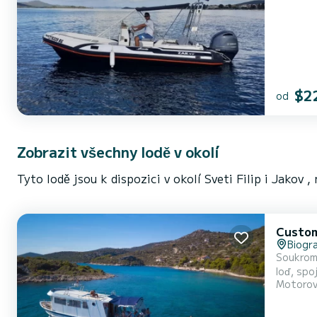
$2
od
Zobrazit všechny lodě v okolí
Tyto lodě jsou k dispozici v okolí Sveti Filip i Jakov 
Custom
Biogr
Soukromá
loď, spo
Motorov
slibuje
soukromé