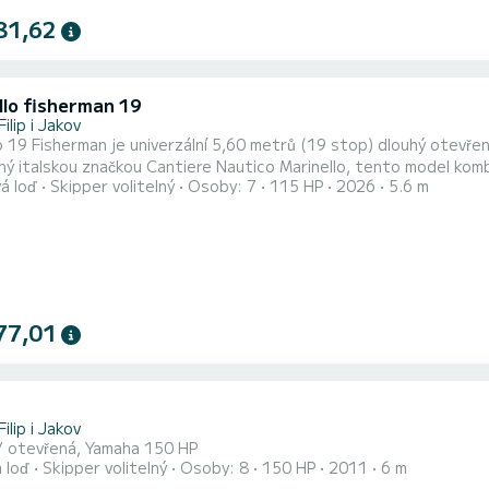
81,62
llo fisherman 19
Filip i Jakov
o 19 Fisherman je univerzální 5,60 metrů (19 stop) dlouhý otevřen
ý italskou značkou Cantiere Nautico Marinello, tento model komb
á loď
Skipper volitelný
Osoby: 7
115 HP
2026
5.6 m
řský styl. Motor je od značky Yamaha o výkonu 115 HP.
77,01
Filip i Jakov
/ otevřená, Yamaha 150 HP
 loď
Skipper volitelný
Osoby: 8
150 HP
2011
6 m