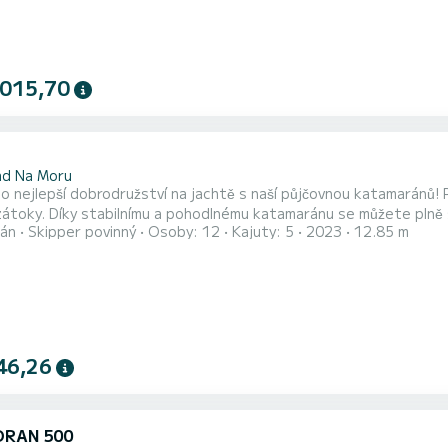
 015,70
2
ad Na Moru
to nejlepší dobrodružství na jachtě s naší půjčovnou katamaránů
zátoky. Díky stabilnímu a pohodlnému katamaránu se můžete plně s
án
Skipper povinný
Osoby: 12
Kajuty: 5
2023
12.85 m
trasy. Nechte každodenní život za sebou a užijte si klidné vody s p
m a zažijte nezapomenutelnou dovolenou na moři. Rezervujte si 
46,26
RAN 500