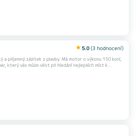
5.0
(3 hodnocení)
ý a příjemný zážitek z plavby. Má motor o výkonu 150 koní,
r, který vás může vést při hledání nejlepších míst k
ase a elegantní konzole. Loď pojme až 8 osob a má
 vám může poskytnout stín a ochranu před sluncem. K...