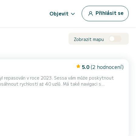
Přihlásit se
Objevit
Zobrazit mapu
5.0
(2 hodnocení)
byl repasován v roce 2023. Sessa vám může poskytnout
sáhnout rychlosti až 40 uzlů. Má také navigaci s
žívat pohodlí jeho prostorné kabiny a moderní konzoly. Loď
také bimini, které vám může poskytnout stín a ochranu