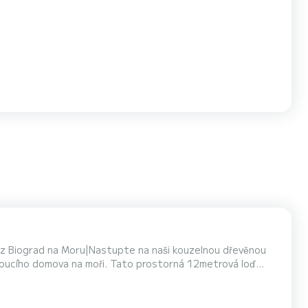
í z Biograd na Moru|Nastupte na naši kouzelnou dřevěnou
lovoucího domova na moři. Tato prostorná 12metrová loď
e skryté poklady našeho pobřežního ráje během exkluzivní
 moři s odjezdem z Biograd na Moru a třemi krá...