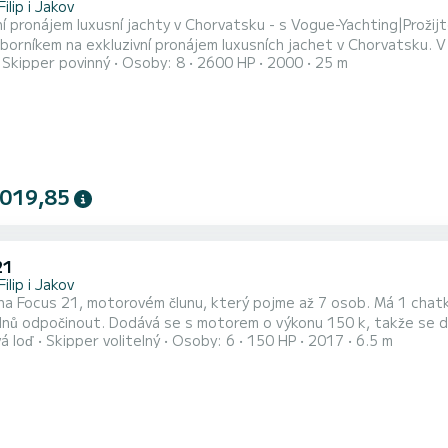
Filip i Jakov
ní pronájem luxusní jachty v Chorvatsku - s Vogue-Yachting|Proži
borníkem na exkluzivní pronájem luxusních jachet v Chorvatsku. V 
Skipper povinný
Osoby: 8
2600 HP
2000
25 m
erý je pronajímán výhradně s profesionální posádkou - pro maximál
zí dokonalou kombinaci soukromí, relaxace a prvotřídního servisu. 
 019,85
21
Filip i Jakov
na Focus 21, motorovém člunu, který pojme až 7 osob. Má 1 chatku
 dnů odpočinout. Dodává se s motorem o výkonu 150 k, takže se 
á loď
Skipper volitelný
Osoby: 6
150 HP
2017
6.5 m
 lodi je GPS, hloubkoměr, sprcha na palubě se sladkou vodou, jídeln
místa na opalování, takže si můžete užít celý den s rodinou a přátel