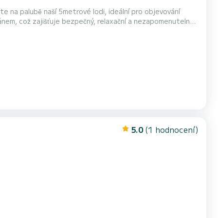
 na palubě naší 5metrové lodi, ideální pro objevování
ánem, což zajišťuje bezpečný, relaxační a nezapomenutelný
im přáním. Plujte Pašmanským kanálem od slavného
te skryté písčité zátoky ideální k plavání, potápění...
5.0
(1 hodnocení)