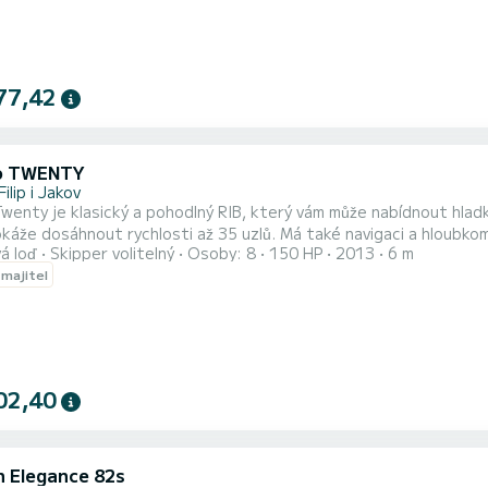
77,42
o TWENTY
Filip i Jakov
wenty je klasický a pohodlný RIB, který vám může nabídnout hladk
káže dosáhnout rychlosti až 35 uzlů. Má také navigaci a hloubkomě
á loď
Skipper volitelný
Osoby: 8
150 HP
2013
6 m
 a prozkoumání. Můžete relaxovat na jeho velkorysé sluneční ter
 majitel
 úložného prostoru pro vaše vybavení. Loď má také bimini, které
02,40
n Elegance 82s