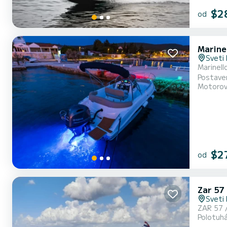
$2
od
Marine
Sveti 
Marinell
Postaven
Motorov
středomo
$2
od
Zar 57
Sveti 
ZAR 57 
Polotuhá