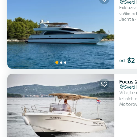
Sveti 
Exkluziv
vaším od
Jachta
člun, kt
vám nabí
$2
od
Focus 
Sveti 
Vítejte 
letních
Motorov
vybavení
spousta 