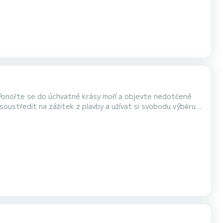
! Ponořte se do úchvatné krásy moří a objevte nedotčené
oustředit na zážitek z plavby a užívat si svobodu výběru
řáteli a rodinou. Plujte jako profesionál s naším prvotřídním
své dobrodružství hned teď!