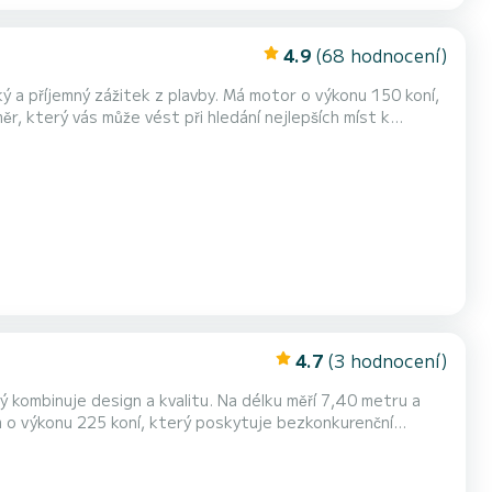
4.9
(68 hodnocení)
ý a příjemný zážitek z plavby. Má motor o výkonu 150 koní,
r, který vás může vést při hledání nejlepších míst k
ase a elegantní konzole. Loď pojme až 8 osob a má
 vám může poskytnout stín a ochranu před sluncem. K...
4.7
(3 hodnocení)
ý kombinuje design a kvalitu. Na délku měří 7,40 metru a
 o výkonu 225 koní, který poskytuje bezkonkurenční
stémem s hloubkoměrem, který vám pomůže najít nejlepší
eštěm, a sprchou na zádech, která vám umožní opláchno...