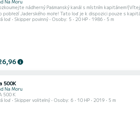
ad Na Moru
ozkoumejte nádherný Pašmanský kanál s místním kapitánem!|Vítejte
 pobřeží Jaderského moře! Tato loď je k dispozici pouze s kapit
á loď
Skipper povinný
Osoby: 5
20 HP
1986
5 m
|Nabízíme polodenní a celodenní soukromé túry přizpůsobené vaš
o ostrova (Galešnjak) až na klidný ostrov Vrgada. Po cestě objevuj
26,96
a 500K
ad Na Moru
A 500 K
á loď
Skipper volitelný
Osoby: 6
10 HP
2019
5 m