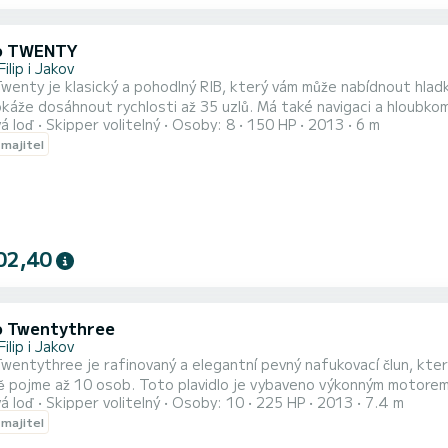
o TWENTY
Filip i Jakov
wenty je klasický a pohodlný RIB, který vám může nabídnout hladk
káže dosáhnout rychlosti až 35 uzlů. Má také navigaci a hloubkomě
á loď
Skipper volitelný
Osoby: 8
150 HP
2013
6 m
 a prozkoumání. Můžete relaxovat na jeho velkorysé sluneční ter
 majitel
 úložného prostoru pro vaše vybavení. Loď má také bimini, které
02,40
 Twentythree
Filip i Jakov
wentythree je rafinovaný a elegantní pevný nafukovací člun, kter
ě pojme až 10 osob. Toto plavidlo je vybaveno výkonným motorem
á loď
Skipper volitelný
Osoby: 10
225 HP
2013
7.4 m
 a obratnost na vodě. Kromě toho je loď vybavena navigačním sy
 majitel
trasy, bimini topem, který nabízí stín a ochranu před sluncem a d