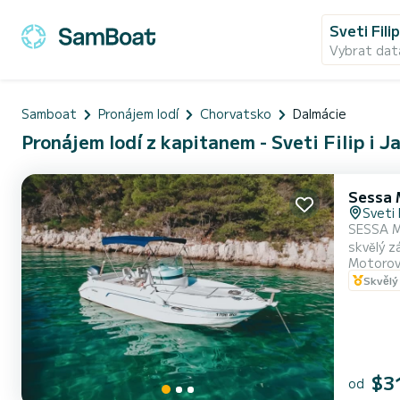
Sveti Fili
Vybrat dat
Samboat
Pronájem lodí
Chorvatsko
Dalmácie
Pronájem lodí z kapitanem - Sveti Filip i J
Sessa 
Sveti 
SESSA M
skvělý z
Motorov
hloubkom
Skvělý
pojme až
pře...
$3
od