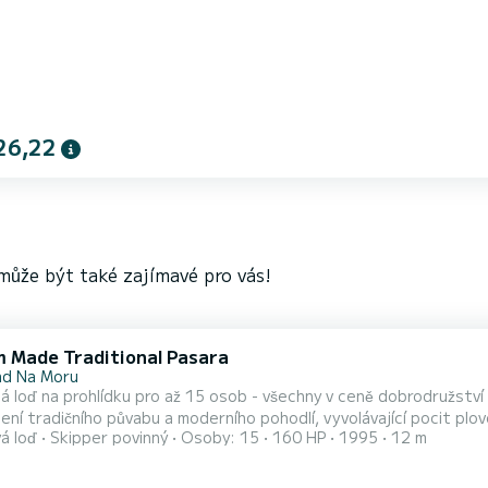
26,22
, může být také zajímavé pro vás!
 Made Traditional Pasara
ad Na Moru
 loď na prohlídku pro až 15 osob - všechny v ceně dobrodružstv
jení tradičního půvabu a moderního pohodlí, vyvolávající pocit p
á loď
Skipper povinný
Osoby: 15
160 HP
1995
12 m
 nezapomenutelnou cestu skrze úchvatné vody Chorvatska.|Objevt
 plavby lodí, ideální pro skupiny až 15 osob. Užijte si celý den na