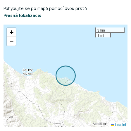
Pohybujte se po mapě pomocí dvou prstů
Přesná lokalizace:
3 km
+
1 mi
−
Leaflet