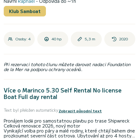
Navrhl
Raphael
- Odpovídá do ~1h
Klub Samboat
Osoby: 4
40 hp
5,3 m
2020
Při rezervaci tohoto člunu můžete darovat nadaci Foundation
de la Mer na podporu ochrany oceánů.
Více o Marinco 5.30 Self Rental No license
Boat Full day rental
Text byl přeložen automaticky
Zobrazit původní text
Pronájem lodě pro samostatnou plavbu po trase Shipwreck
Celková renovace 2026, nový motor
Vynikající volba pro páry a malé rodiny, které chtějí během dne
prozkoumat severní část ostrova. Ubytování až pro 4 hosty.