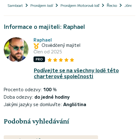
Samboat
Pronájem lodí
Pronájem Motorová loď
Řecko
Jónské o
Informace o majiteli: Raphael
Raphael
Osvědčený majitel
Člen od 2025
PRO
Podívejte se na všechny lodě této
charterové společnosti
Procento odezvy:
100
%
Doba odezvy:
do jedné hodiny
Jakými jazyky se domluvíte:
Angličtina
Podobná vyhledávání