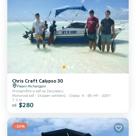
Chris Craft Calypso 30
Pwani Mchangani
Pronajměte si loď na Zanzibaru
Motorová loď
Skipper volitelný
Osoby: 4
85 HP
2001
7.2 m
$280
od
-20%