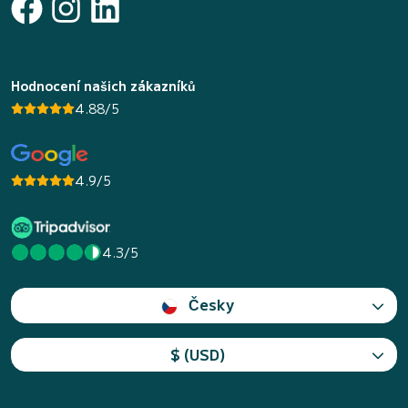
Hodnocení našich zákazníků
4.88/5
4.9/5
4.3/5
Česky
$ (USD)