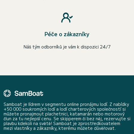
Péče o zákazníky
Náš tým odborníků je vám k dispozici 24/7
Samboat je lídrem v segmentu online pronájmu lodí. Z nabídky
+50 000 soukromých lodí a lodí charterových společností si
můžete pronajmout plachetnici, katamarán nebo motorový
člun za tu nejlepší cenu. Se skipperem či bez něj, rezervujte si
plavbu kdekoli na světě! Samboat je zprostředkovatelem
mezi vlastníky a zákazníky, kterému můžete důvěřovat.