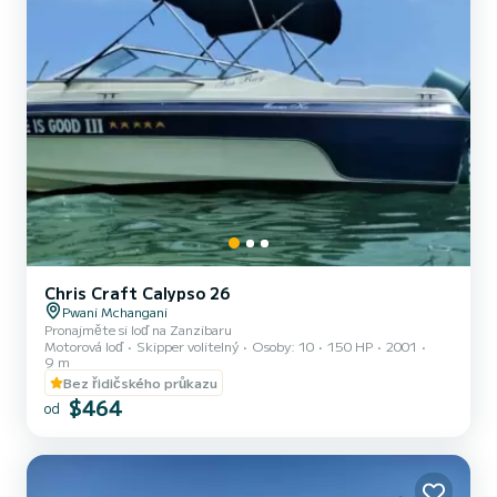
Chris Craft Calypso 26
Pwani Mchangani
Pronajměte si loď na Zanzibaru
Motorová loď
Skipper volitelný
Osoby: 10
150 HP
2001
9 m
Bez řidičského průkazu
$464
od