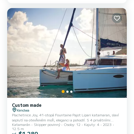
oceánský vánek vytvářejí dokonalý romantický nebo zážitek ve
skupině. Nejlepší okamžiky zájezdu: Soukromá 2hodinová západní
plavba dh...
Custom made
Kendwa
Plachetnice Joy, 41-stopá Fountaine Pajot Lipari katamaran, slaví
seplutí na otevřeném moři, eleganci a pohodlí. S 4 privátními
Katamarán
Skipper povinný
Osoby: 12
Kajuty: 4
2023
kajutami s manželskými postelemi a 2 koupelnami s horkými
12.5 m
sprchami nabízí Joy luxusní prostor a pohodlí – dokonce i pro
$1 280
od