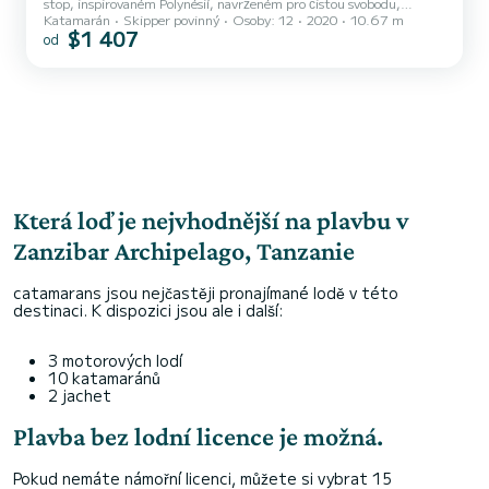
stop, inspirovaném Polynésií, navrženém pro čistou svobodu,
Katamarán
Skipper povinný
Osoby: 12
2020
10.67 m
prostor a výhledy na oceán. S širokým trupem o šířce 16 stop,
$1 407
od
dvěma velkými trampolínami a obrovskou otevřenou palubou vytváří
toto plavidlo ideální prostředí pro opalování, relaxaci, oslavu nebo
tanec na ostrovskou hudbu, když plujete po tyrkysových vodách
Zanzibaru. Tato celodenní soukromá dobrodružství odplouvají z
pláže Kendwa a vezmou vás směrem k světoznámému atol Mnem...
Která loď je nejvhodnější na plavbu v
Zanzibar Archipelago, Tanzanie
catamarans jsou nejčastěji pronajímané lodě v této
destinaci. K dispozici jsou ale i další:
3 motorových lodí
10 katamaránů
2 jachet
Plavba bez lodní licence je možná.
Pokud nemáte námořní licenci, můžete si vybrat 15