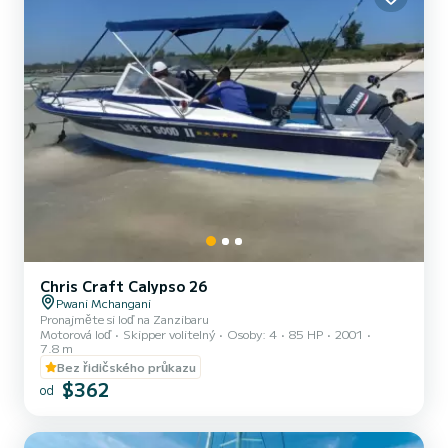
Chris Craft Calypso 26
Pwani Mchangani
Pronajměte si loď na Zanzibaru
Motorová loď
Skipper volitelný
Osoby: 4
85 HP
2001
7.8 m
Bez řidičského průkazu
$362
od