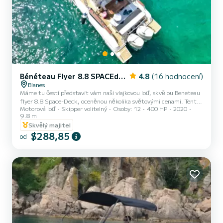
Bénéteau Flyer 8.8 SPACEdeck
4.8
(16 hodnocení)
Blanes
Máme tu čestí představit vám naši vlajkovou loď, skvělou Beneteau
flyer 8.8 Space-Deck, oceněnou několika světovými cenami. Tento
Motorová loď
Skipper volitelný
Osoby: 12
400 HP
2020
člun se vyznačuje vynikajícím chováním a bezpečností při plavbě,
9.8 m
která je hodná lodí s větší délkou. Je vybaven ve své nejvyšší verzi
Skvělý majitel
se všemi dostupnými příslušenstvími a pohodlím od Beneteau.
$288,85
VÝBAVA PRO PLAVBU. - Automatické elektronické křídla ZIPP
od
WAKE. Křídla zajistí, že při složitých podmínkách na moři loď
neklopí, což zvyšuje pohodlí a bezpečnost pasažérů a zá...