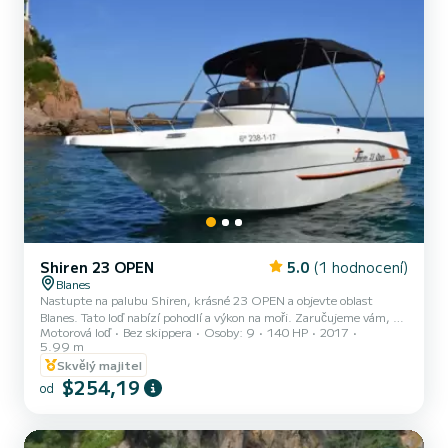
Shiren 23 OPEN
5.0
(1 hodnocení)
Blanes
Nastupte na palubu Shiren, krásné 23 OPEN a objevte oblast
Blanes. Tato loď nabízí pohodlí a výkon na moři. Zaručujeme vám, že
Motorová loď
Bez skippera
Osoby: 9
140 HP
2017
strávíte výjimečný den na této 6metrové lodi. Kapacita této lodi je
5.99 m
9 osob. Zveme vás, abyste podali žádost přímo na platformě
Skvělý majitel
$254,19
od