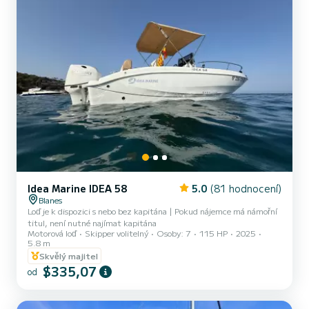
Idea Marine IDEA 58
5.0
(81 hodnocení)
Blanes
Loď je k dispozici s nebo bez kapitána | Pokud nájemce má námořní
titul, není nutné najímat kapitána
Motorová loď
Skipper volitelný
Osoby: 7
115 HP
2025
5.8 m
Skvělý majitel
$335,07
od