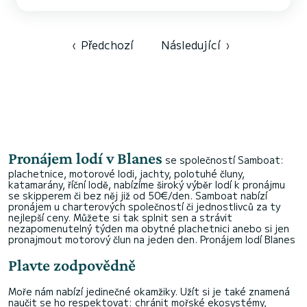
navijákem, příďovou sluneční terasou, nerezovou bimini markýzou,
sirénou, GPS, žebříkem, sprchou, hudebním/USB rádiem a zadním
stolkem. Pokud hledáte styl, zábavu a nezapomenutelné chvíle
klidu,...
‹
Předchozí
Následující
›
Pronájem lodí v Blanes
se společností Samboat:
plachetnice, motorové lodi, jachty, polotuhé čluny,
katamarány, říční lodě, nabízíme široký výběr lodí k pronájmu
se skipperem či bez něj již od 50€/den. Samboat nabízí
pronájem u charterových společností či jednostlivců za ty
nejlepší ceny. Můžete si tak splnit sen a strávit
nezapomenutelný týden ma obytné plachetnici anebo si jen
pronajmout motorový člun na jeden den.
Pronájem lodí Blanes
Plavte zodpovědně
Moře nám nabízí jedinečné okamžiky. Užít si je také znamená
naučit se ho respektovat: chránit mořské ekosystémy,