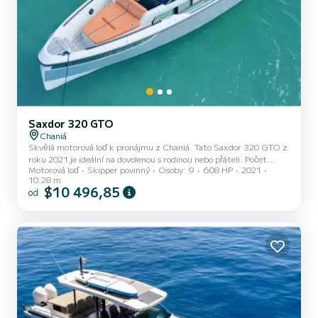
Saxdor 320 GTO
Chaniá
Skvělá motorová loď k pronájmu z Chaniá. Tato Saxdor 320 GTO z
roku 2021 je ideální na dovolenou s rodinou nebo přáteli. Počet
Motorová loď
Skipper povinný
Osoby: 9
608 HP
2021
komfortních kajut: 1 a počet osob na lodi: 9. S celkovou délkou10 m
10.28 m
a výkonem HP bude tato loď vaším nejlepším společníkem na
$10 496,85
od
nezapomenutelné dovolené v okolí Chaniá Pro vaše pohodlí, Saxdor
1 má následující vybavení 1 toaletou se sprchou Konkrétně zahrnuje
následující vybavení: Příďový pomocný motor, Venkovní
reproduktory, USB zástrčka, Sprcha na palubě. Vaše d...