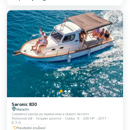
restauraci, kde vám rybu uvaří. Můžete si vybrat rybářský výlet,
který může začít před východem slunce, denní...
Saronic 830
Marathi
Celodenní plavba po Apokoronas a oblasti Akrotiri
Motorová loď
Skipper povinný
Osoby: 9
200 HP
2017
8.3 m
Flexibilní zrušení