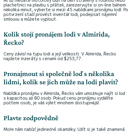
Ať už hledáte motorový člun na den strávený s rodinou nebo
plachetnici na plavbu s přáteli, zarezervujte si on-line během
několika minut, vyberte si mezi 45 nabídkami pronájmu lodí. Po
potvrzení stačí provést inventář lodi, podepsat nájemní
smlouvu a můžete vyplout.
Kolik stojí pronájem lodi v Almirida,
Řecko?
Ceny závisí na typu lodi a její velikosti. V Almirida, Řecko
najdete inzeráty s cenami od $253,77.
Pronajmout si společně loď s několika
lidmi, kolik se jich může na lodi plavit?
Nabídka pronájmu v Almirida, Řecko vám umožňuje najít si loď
s kapacitou až 80 osob. Pokud cenu pronájmu vydělíte
počtem osob, je váš výlet mnohem dostupnější.
Plavte zodpovědně
Moře nám nabízí jedinečné okamžiky. Užít si je také znamená