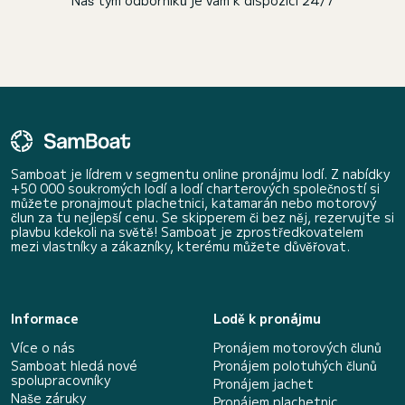
Náš tým odborníků je vám k dispozici 24/7
Samboat je lídrem v segmentu online pronájmu lodí. Z nabídky
+50 000 soukromých lodí a lodí charterových společností si
můžete pronajmout plachetnici, katamarán nebo motorový
člun za tu nejlepší cenu. Se skipperem či bez něj, rezervujte si
plavbu kdekoli na světě! Samboat je zprostředkovatelem
mezi vlastníky a zákazníky, kterému můžete důvěřovat.
Informace
Lodě k pronájmu
Více o nás
Pronájem motorových člunů
Samboat hledá nové
Pronájem polotuhých člunů
spolupracovníky
Pronájem jachet
Naše záruky
Pronájem plachetnic