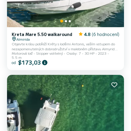
Kreta Mare 5.50 walkaround
4.8
(6 hodnocení)
Almirida
Objevte krásu pobřeží Kréty s loděmi Antonis, vaším vstupem do
nezapomenutelných dobrodružství v malebném přístavu Almyrida.
Motorová loď
Skipper volitelný
Osoby: 7
30 HP
2023
Pronajměte si jeden z našich spolehlivých a pohodlných člunů a
5.5 m
vyražte na plavbu k prozkoumání úchvatné Soudské zátoky,
$173,03
od
historického a malebného místa známého díky křišťálově čistým
vodám, skrytým plážím a malebným rybářským vesničkám. Proč
vybrat lodě Antonis? Žádné povolení není vyžadováno: Ideální pro
začátečníky i zkušené námořníky. Náš tým poskytne veškeré
potřebné po...