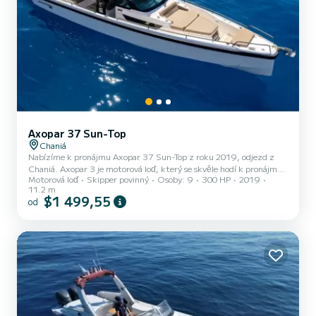
Axopar 37 Sun-Top
Chaniá
Nabízíme k pronájmu Axopar 37 Sun-Top z roku 2019, odjezd z
Chaniá. Axopar 3 je motorová loď, který se skvěle hodí k pronájmu.
Motorová loď
Skipper povinný
Osoby: 9
300 HP
2019
Tato: boat_type je velmi snadno manévrovatelná a hodí se na plavbu
11.2 m
trvající jeden týden či déle. Počet komfortních kajut: 1 a počet osob
$1 499,55
od
na lodi: 9. S celkovou délkou11 m a výkonem HP bude tato loď
vaším nejlepším společníkem na nezapomenutelné dovolené v okolí
Chaniá Tento Axopar 37 Sun-Top je vybaven 1 toaletou se sprchou.
Konkrétně zahrnuje následující vybavení...