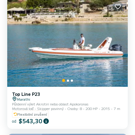
vodách Kréty slibují pohodlný a bezpečný výlet! Relaxační výl...
Top Line P23
Marathi
Půldenní výlet Akrotiri nebo oblast Apokoronas
Motorová loď
Skipper povinný
Osoby: 8
200 HP
2015
7 m
Flexibilní zrušení
$543,30
od