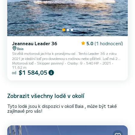
Jeanneau Leader 36
5.0
(1 hodnocení)
Baia
Skvělá motorová jachta k pronájmu od . Tento Leader 36 z roku
2021 je ideální loď pro dovolenou s rodinou nebo přáteli. Loď má 2
Motorová loď
Skipper povinný
Osoby: 9
540 HP
2021
komfortní kajuty a kapacitu lodi 4 osoby. S celkovou délkou 12
11.62 m
metrů bude vaším nejlepším spojencem pro strávení nevšední
$1 584,05
od
dovolené na vodě v okolí Má následující vybavení: Autopilot, TV,
Záďová sprcha, Bluetooth připojení. Pokud máte nějaké dotazy
ohledně lodi nebo podmínek pronájmu, můžete poslat zprávu
prostřednictvím platformy Samboat. Konzultant SamBoat odpoví
Zobrazit všechny lodě v okolí
na v...
Tyto lodě jsou k dispozici v okolí Baia , může být také
zajímavé pro vás!