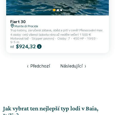
Fiart 30
Monte di Procida
Trup kabiny, zaručená zábava, oběd a pití v ceně! Přenocování max.
4 osoby: celý víkend (sobota ráno až neděle večer) 1 500 €
Motorová loď
Skipper povinný
Osoby: 7
450 HP
1993
9.5 m
$924,32
od
‹
Předchozí
Následující
›
Jak vybrat ten nejlepší typ lodi v Baia,