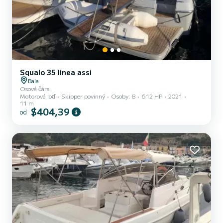
Squalo 35 linea assi
Baia
Osová čára
Motorová loď
Skipper povinný
Osoby: 8
612 HP
2021
11 m
$404,39
od