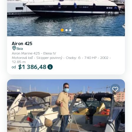
Airon 425
Baia
Airon Marine 425 - Elena IV
Motorová loď
Skipper povinný
Osoby: 6
740 HP
2002
12.85 m
$1 386,48
od