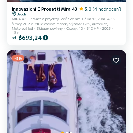
Innovazioni E Progetti Mira 43
5.0
(4 hodnocení)
Bacoli
MIRA 43 - Inovace a projekty Loděnice mt. Délka 13,20m. 4,15
široký VP 2 x 310 dieselové motory Výbava: GPS, autopilot,
Motorová loď
Skipper povinný
Osoby: 10
310 HP
2005
elektrický naviják, tridata. Generátor 6,5 kw, člun s přívěsným
13 m
motorem, kotel. N. 2 kuchyně, jedna vnitřní elektrická, jedna
$693,24
od
vnější plynová, mikrovlnná trouba, 2 ledničky, digitální pozemní TV,
Hi-fi stereo.wi-fi N. 3 kajuty (2 dvoulůžkové a 1 dvoulůžkový), 2
koupelny se sprchou a WC. Denní pronájem křižníku nebo na několik
dní. Hlavní doporučené destinace: Procida Isla...
-5%