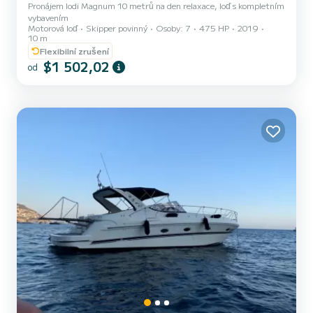
Pronájem lodi Magnum 10 metrů na den relaxace, loď s kompletním
vybavením
Motorová loď
Skipper povinný
Osoby: 7
475 HP
2019
10 m
Flexibilní zrušení
$1 502,02
od