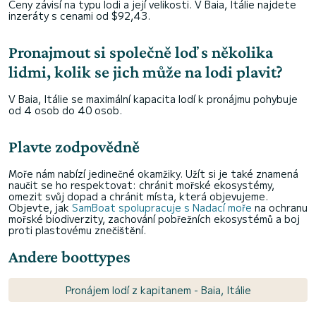
Ceny závisí na typu lodi a její velikosti. V Baia, Itálie najdete
inzeráty s cenami od $92,43.
Pronajmout si společně loď s několika
lidmi, kolik se jich může na lodi plavit?
V Baia, Itálie se maximální kapacita lodí k pronájmu pohybuje
od 4 osob do 40 osob.
Plavte zodpovědně
Moře nám nabízí jedinečné okamžiky. Užít si je také znamená
naučit se ho respektovat: chránit mořské ekosystémy,
omezit svůj dopad a chránit místa, která objevujeme.
Objevte, jak
SamBoat spolupracuje s Nadací moře
na ochranu
mořské biodiverzity, zachování pobřežních ekosystémů a boj
proti plastovému znečištění.
Andere boottypes
Pronájem lodí z kapitanem - Baia, Itálie