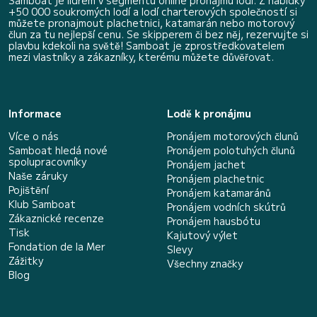
Samboat je lídrem v segmentu online pronájmu lodí. Z nabídky
+50 000 soukromých lodí a lodí charterových společností si
můžete pronajmout plachetnici, katamarán nebo motorový
člun za tu nejlepší cenu. Se skipperem či bez něj, rezervujte si
plavbu kdekoli na světě! Samboat je zprostředkovatelem
mezi vlastníky a zákazníky, kterému můžete důvěřovat.
Informace
Lodě k pronájmu
Více o nás
Pronájem motorových člunů
Samboat hledá nové
Pronájem polotuhých člunů
spolupracovníky
Pronájem jachet
Naše záruky
Pronájem plachetnic
Pojištění
Pronájem katamaránů
Klub Samboat
Pronájem vodních skútrů
Zákaznické recenze
Pronájem hausbótu
Tisk
Kajutový výlet
Fondation de la Mer
Slevy
Zážitky
Všechny značky
Blog