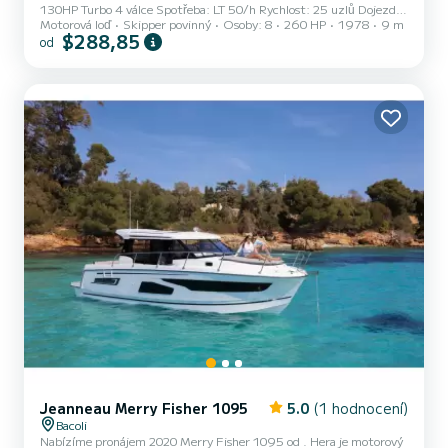
130HP Turbo 4 válce Spotřeba: LT 50/h Rychlost: 25 uzlů Dojezd:
Motorová loď
Skipper povinný
Osoby: 8
260 HP
1978
9 m
Max 8 osoby včetně posádky Vnitřní a vnější uspořádání: kajuta
$288,85
od
OPEN SPACE s lůžkem ve tvaru V v přídi, sklopné WC, skříňka s
umyvadlem; velký záďový kokpit s pohovkami, kompletní s
čalouněním a sluneční terasou na zádi, ovládací můstek se sedadlem
pilota, příďová sluneční terasa
Jeanneau Merry Fisher 1095
5.0
(1 hodnocení)
Bacoli
Nabízíme pronájem 2020 Merry Fisher 1095 od . Hera je motorový