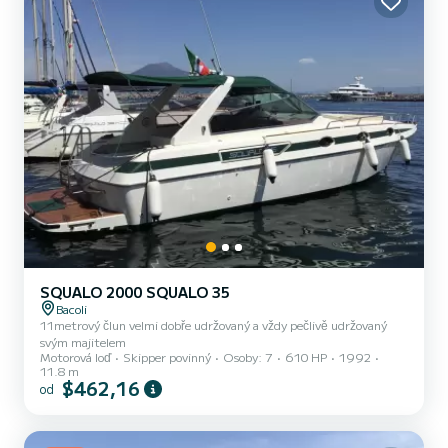
SQUALO 2000 SQUALO 35
Bacoli
11metrový člun velmi dobře udržovaný a vždy pečlivě udržovaný
svým majitelem
Motorová loď
Skipper povinný
Osoby: 7
610 HP
1992
11.8 m
$462,16
od