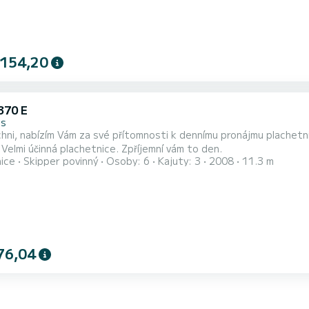
 154,20
370 E
es
chni, nabízím Vám za své přítomnosti k dennímu pronájmu plachetn
 Velmi účinná plachetnice. Zpříjemní vám to den.
nice
Skipper povinný
Osoby: 6
Kajuty: 3
2008
11.3 m
76,04