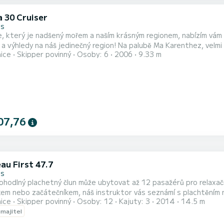
a 30 Cruiser
es
, který je nadšený mořem a naším krásným regionem, nabízím vám de
 jedinečný region! Na palubě Ma Karenthez, velmi slavné plachetnice, velmi dobře vybavená a udržované,
nice
Skipper povinný
Osoby: 6
2006
9.33 m
nebo více dní, abych vám pomohl objevit: Ostrovy Lérins a Cap d'Antibes se slavným zálivem miliardářů nebo pláží
07,76
au First 47.7
es
hodlný plachetný člun může ubytovat až 12 pasažérů pro relaxačn
em nebo začátečníkem, náš instruktor vás seznámí s plachtěním n
nice
Skipper povinný
Osoby: 12
Kajuty: 3
2014
14.5 m
šenosti a vášeň pro moře.|POVINNÉ PŘÍPLATKY, KTERÉ SE PLA
 majitel
PALIVO = 50€/D|POJIŠTĚNÍ = 100€/D|Jean-Philippe je také speci
ůj sex...