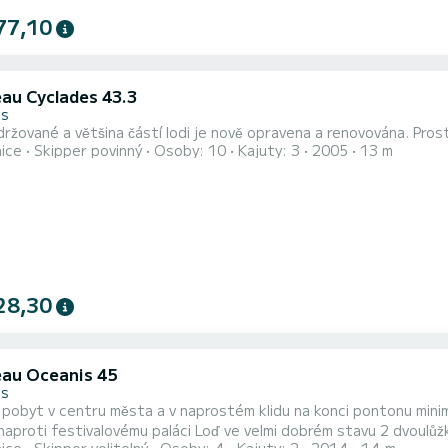
77,10
au Cyclades 43.3
es
Dobře udržo
nice
Skipper povinný
Osoby: 10
Kajuty: 3
2005
13 m
28,30
au Oceanis 45
es
pobyt v centru města a v naprostém klidu na konci pontonu minim
roti festivalovému paláci Loď ve velmi dobrém stavu 2 dvoulůžkové chatky ve 160 2 k