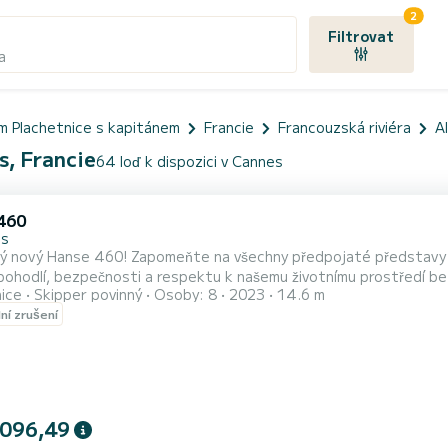
2
Filtrovat
a
m Plachetnice s kapitánem
Francie
Francouzská riviéra
A
s, Francie
64 loď k dispozici v Cannes
460
es
ý nový Hanse 460! Zapomeňte na všechny předpojaté představy 
pohodlí, bezpečnosti a respektu k našemu životnímu prostředí b
nice
Skipper povinný
Osoby: 8
2023
14.6 m
lní zrušení
 096,49