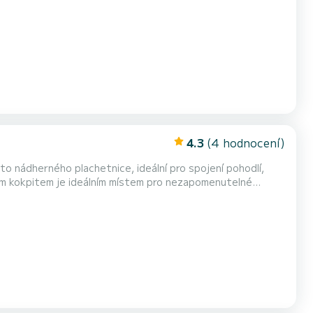
dé K dispozici jsou jízdní kola
4.3
(4 hodnocení)
ným kokpitem je ideálním místem pro nezapomenutelné
í, šnorchlování a lenošení jsou na programu. • Události: Svatby, dámské/pánské večírky, narozeniny, romantic...