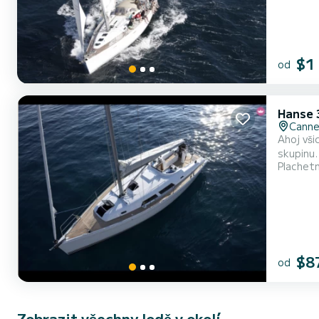
$1
od
Hanse 
Cann
Ahoj vši
skupinu.
Plachet
$8
od
Zobrazit všechny lodě v okolí