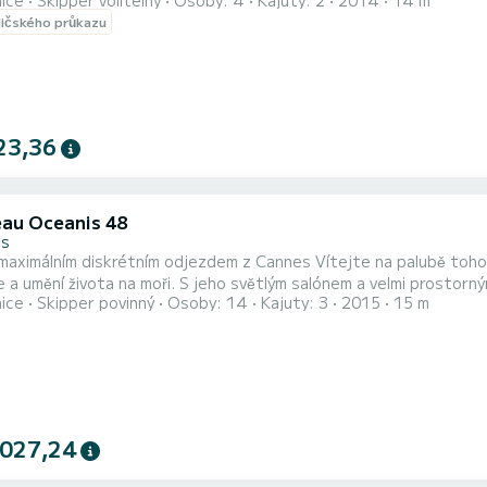
nice
Skipper volitelný
Osoby: 4
Kajuty: 2
2014
14 m
ího nebo půldenního výletu Nutný profesionální kapitán. Maxi 10 li
dičského průkazu
23,36
au Oceanis 48
es
iskrétním odjezdem z Cannes Vítejte na palubě tohoto nádherného plachetnice, ideální pro spojení pohodlí,
 a umění života na moři. S jeho světlým salónem a velmi prostor
nice
Skipper povinný
Osoby: 14
Kajuty: 3
2015
15 m
zský záliv (zátoka
Pampelonne). Koupán
 027,24