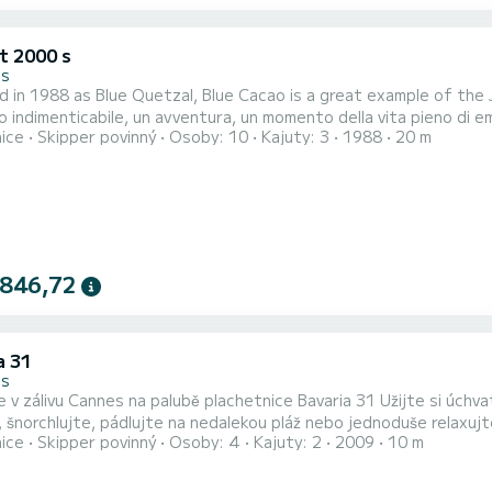
t 2000 s
es
 in 1988 as Blue Quetzal, Blue Cacao is a great example of the
indimenticabile, un avventura, un momento della vita pieno di e
nice
Skipper povinný
Osoby: 10
Kajuty: 3
1988
20 m
iosa barca a vela: La regina delle barche a vela Jongert 20 mt. Si
l’emozione di viaggiare solo con l’ausilio del vento, fare un aperit
 846,72
a 31
es
e v zálivu Cannes na palubě plachetnice Bavaria 31 Užijte si úchv
, šnorchlujte, pádlujte na nedalekou pláž nebo jednoduše relaxuj
nice
Skipper povinný
Osoby: 4
Kajuty: 2
2009
10 m
jte si pyrotechnické večery s úchvatným výhledem na Francouzskou