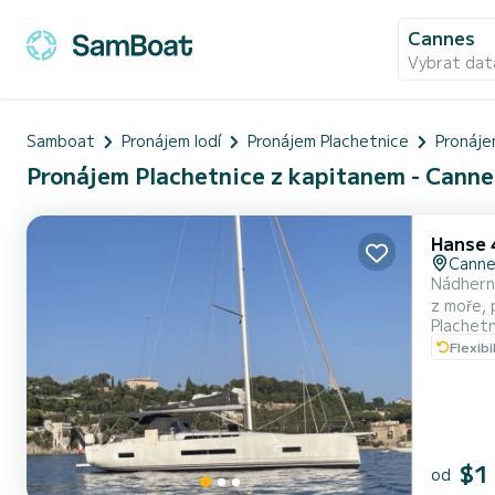
Cannes
Vybrat dat
Samboat
Pronájem lodí
Pronájem Plachetnice
Pronáje
Pronájem Plachetnice z kapitanem - Canne
Hanse 
Cann
Nádhern
z moře, 
Plachet
Flexibi
$1
od