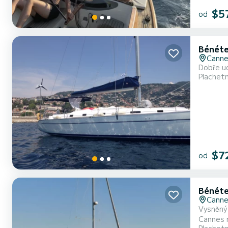
$5
od
Bénéte
Cann
Plachet
$7
od
Bénéte
Cann
Vysněný 
Cannes nap