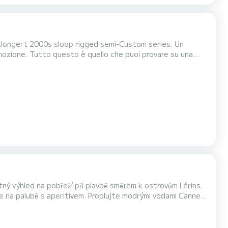
 Jongert 2000s sloop rigged semi-Custom series. Un
mozione. Tutto questo è quello che puoi provare su una
a che tu sia appassionato velista oppure che tu voglia
ivo, un evento in rada, questa barca potrà lasci...
atný výhled na pobřeží při plavbě směrem k ostrovům Lérins.
te na palubě s aperitivem. Proplujte modrými vodami Cannes
 riviéru.