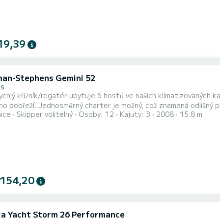
19,39
an-Stephens Gemini 52
es
ychlý křižník/regatér ubytuje 6 hostů ve našich klimatizovaných k
o pobřeží. Jednosměrný charter je možný, což znamená odlišný pří
nice
Skipper volitelný
Osoby: 12
Kajuty: 3
2008
15.8 m
erou jste již pluli. Vítejte na palubě.
 154,20
a Yacht Storm 26 Performance