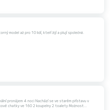
vané a většina částí lodi je nově opravena a renovována. Prostorný model až pro 10 lidí, kteří žijí a plují společně.
ální pronájem 4 noci Nachází se ve starém přístavu v
oupelny 2 toalety Možnost