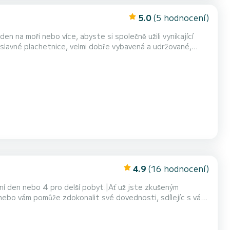
5.0
(5 hodnocení)
n na moři nebo více, abyste si společně užili vynikající
Garoupe. Směrem na západ vás nepochybně svede také Esterel a jeho zátoky. Nezapomeňte samozřejmě, pokud si b...
4.9
(16 hodnocení)
í den nebo 4 pro delší pobyt.|Ať už jste zkušeným
ebo vám pomůže zdokonalit své dovednosti, sdílejíc s vámi
TÍ V HOTOVOSTI PŘI NASTOUPENÍ NA PALUBU|LODIVOD =
alistou na astronomickou navigaci. Pokud ho požádáte,