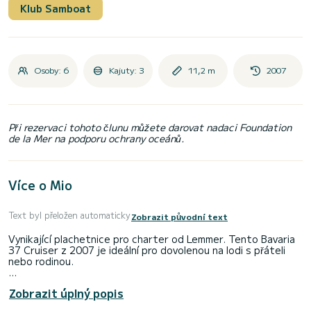
Klub Samboat
Osoby: 6
Kajuty: 3
11,2 m
2007
Při rezervaci tohoto člunu můžete darovat nadaci Foundation
de la Mer na podporu ochrany oceánů.
Více o Mio
Text byl přeložen automaticky
Zobrazit původní text
Vynikající plachetnice pro charter od Lemmer. Tento Bavaria
37 Cruiser z 2007 je ideální pro dovolenou na lodi s přáteli
nebo rodinou.
Loď má 3 kajuty s veškerým komfortem a kapacitu 6 Osoby. S
Zobrazit úplný popis
celkovou délkou 11 metrů bude vaším dokonalým společníkem
pro strávení jedinečné dovolené na vodě v oblasti Lemmer.