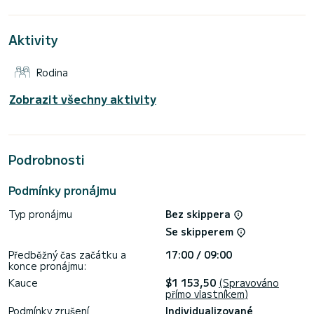
Pro vaše pohodlí má Mio 1 toaletu se sprchou
Aktivity
Tato loď je vybavena svinutou hlavní plachtou a svinutým
genovem. Je mimo jiné vybavena následujícím vybavením:
Příďový propeler.
Rodina
Chcete-li požádat o informace nebo provést rezervaci,
klikněte na tlačítko "Vyžádat cenovou nabídku".
Zobrazit všechny aktivity
Zaměstnanec SamBoat vám zašle osobní nabídku s nejlepšími
Podrobnosti
Podmínky pronájmu
Typ pronájmu
Bez skippera
Se skipperem
Předběžný čas začátku a
17:00 / 09:00
konce pronájmu:
Kauce
$1 153,50
(Spravováno
přímo vlastníkem)
Podmínky zrušení
Individualizované