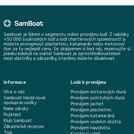
Samboat je lídrem v segmentu online pronájmu lodí. Z nabídky
+50 000 soukromých lodí a lodí charterových společností si
můžete pronajmout plachetnici, katamarán nebo motorový
člun za tu nejlepší cenu. Se skipperem či bez něj, rezervujte si
plavbu kdekoli na světě! Samboat je zprostředkovatelem
mezi vlastníky a zákazníky, kterému můžete důvěřovat.
Informace
Lodě k pronájmu
Více o nás
Pronájem motorových člunů
Samboat hledá nové
Pronájem polotuhých člunů
spolupracovníky
Pronájem jachet
Naše záruky
Pronájem plachetnic
Pojištění
Pronájem katamaránů
Klub Samboat
Pronájem vodních skútrů
Zákaznické recenze
Pronájem hausbótu
Tisk
Kajutový výlet