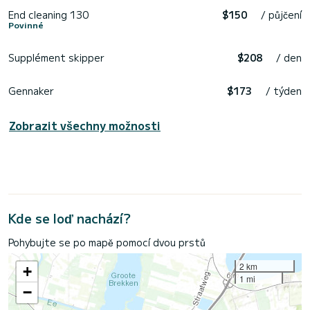
End cleaning 130
$150
/ půjčení
Povinné
Supplément skipper
$208
/ den
Gennaker
$173
/ týden
Zobrazit všechny možnosti
Kde se loď nachází?
Pohybujte se po mapě pomocí dvou prstů
2 km
+
1 mi
−