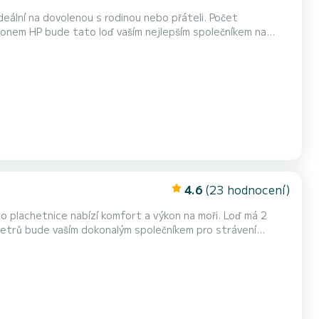
ní na dovolenou s rodinou nebo přáteli. Počet
ýkonem HP bude tato loď vaším nejlepším společníkem na
jící se lodi nebo podmínek pronájmu můžete posílat prostřednictvím...
4.6
(23 hodnocení)
chetnice nabízí komfort a výkon na moři. Loď má 2
etrů bude vaším dokonalým společníkem pro strávení
hny vaše dotazy a nabídne vám nejlepší ceny.