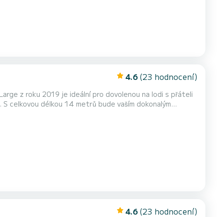
4.6
(23 hodnocení)
rge z roku 2019 je ideální pro dovolenou na lodi s přáteli
m. Je vybavena mimo jiné tímto vybavením: autop...
4.6
(23 hodnocení)