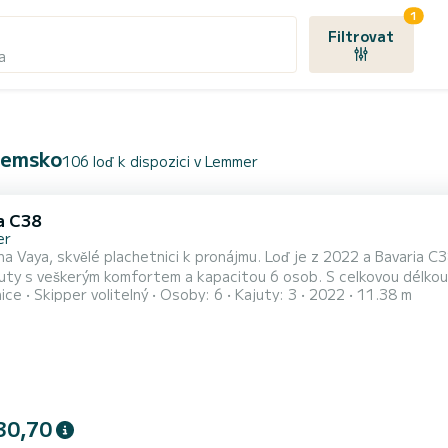
1
Filtrovat
a
zemsko
106 loď k dispozici v Lemmer
a C38
er
na Vaya, skvělé plachetnici k pronájmu. Loď je z 2022 a Bavaria C38 
uty s veškerým komfortem a kapacitou 6 osob. S celkovou délkou
nice
Skipper volitelný
Osoby: 6
Kajuty: 3
2022
11.38 m
odě v oblasti Lemmer. Tento Bavaria C38 má 2 toalety se sprchou. Je vybavena mimo jiné tímto zařízením:
Příďová propeler. Máte nějaké dotazy k lodi popř. charterové podm
30,70