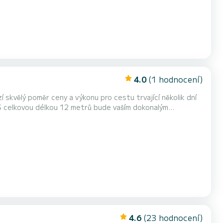
4.0
(1 hodnocení)
skvělý poměr ceny a výkonu pro cestu trvající několik dní
ybavena následujícím vybavením: Příďový prope...
4.6
(23 hodnocení)