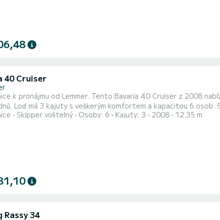
06,48
a 40 Cruiser
er
ice k pronájmu od Lemmer. Tento Bavaria 40 Cruiser z 2008 nabízí 
ou délkou 12 metrů bude vaším dokonalým
nice
Skipper volitelný
Osoby: 6
Kajuty: 3
2008
12.35 m
 strávení jedinečné dovolené na vodě v oblasti Lemmer. Tento Bavaria 40 Cruiser b> má 2 toalety se sprchami. Tato
ybavena svinutou hlavní plachtou a svinutou genou. Je mimo jiné v
81,10
g Rassy 34