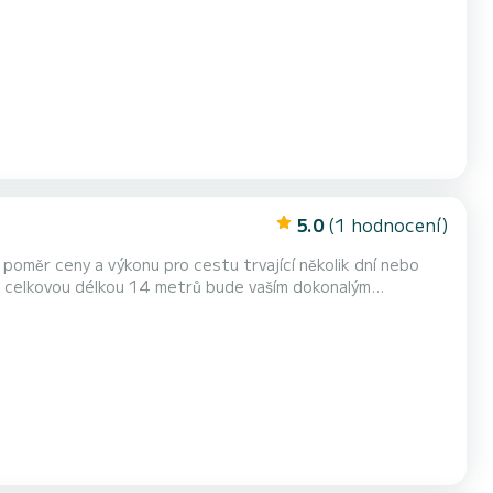
5.0
(1 hodnocení)
poměr ceny a výkonu pro cestu trvající několik dní nebo
é tímto vybavením: Autopilot, Příďový propeler,...