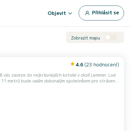
Přihlásit se
Objevit
Zobrazit mapu
4.6
(23 hodnocení)
vás zaveze do nejkrásnějších kotvišť v okolí Lemmer. Loď
 11 metrů bude vaším dokonalým společníkem pro strávení
ínky? Stačí nám poslat zprávu na SamBoat, n...