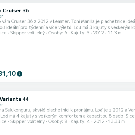
a Cruiser 36
er
 vám Cruiser 36 z 2012 v Lemmer. Toni Manilla je plachetnice ide
týdenní a více výletů. Loď má 3 kajuty s veškerým komfortem a kapacitou pro 6 osob. S celkovou délkou 11
nice
Skipper volitelný
Osoby: 6
Kajuty: 3
2012
11.3 m
 vaším dokonalým společníkem pro strávení jedinečné dovolené na vodě v oblasti
81,10
 Varianta 44
er
na Sulukonguru, skvělé plachetnici k pronájmu. Loď je z 2012 a Var
níkem
nice
Skipper volitelný
Osoby: 8
Kajuty: 4
2012
13.33 m
nečné dovolené na vodě v oblasti Lemmer. Varianta 44 je vybavena 1 toaletou se sprchou. Tato loď je vybavena
hlavní plachtou s celolatěmi a svinutým geno