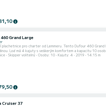
81,10
 460 Grand Large
er
cí plachetnice pro charter od Lemmeru. Tento Dufour 460 Grand La
. S celkovou délkou 14 metrů bude vaším dokonalým
nice
Skipper volitelný
Osoby: 10
Kajuty: 4
2019
14.15 m
o strávení jedinečné dovolené na vodě v oblasti Lemmer. Tento Dufour 460 Grand Large má 4 toalety se sprchou. <
 loď je vybavena plně laťovanou hlavní plachtou a svinutým genoe
79,50
a Cruiser 37