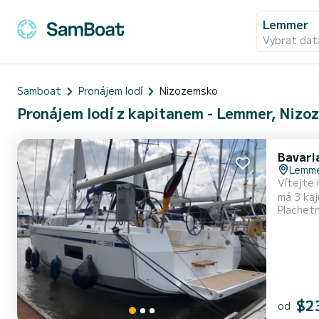
Lemmer
Vybrat dat
Samboat
Pronájem lodí
Nizozemsko
Pronájem lodí z kapitanem - Lemmer, Nizo
Bavari
Lemm
Vítejte 
má 3 kaj
Plachet
jedinečné dovolené na v
$2
od