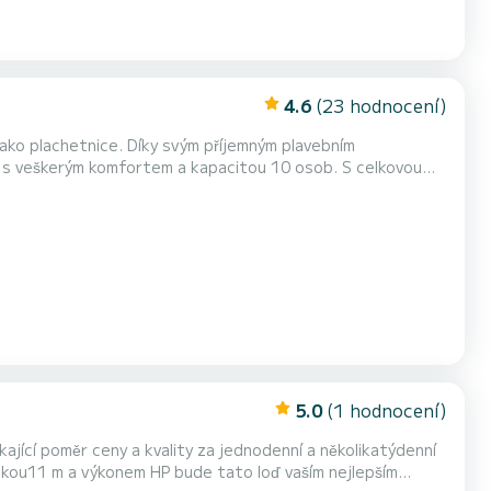
4.6
(23 hodnocení)
jako plachetnice. Díky svým příjemným plavebním
 vodě v oblasti Lemmer. Pro vaše pohodlí má
utou hlavní plachtou a svinutou genovou. Je vybaven mimo jiné tímt...
5.0
(1 hodnocení)
ající poměr ceny a kvality za jednodenní a několikatýdenní