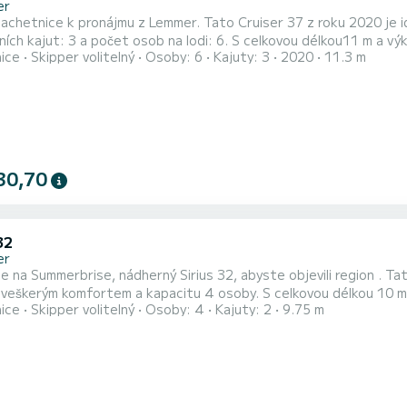
er
lachetnice k pronájmu z Lemmer. Tato Cruiser 37 z roku 2020 je ideál
ích kajut: 3 a počet osob na lodi: 6. S celkovou délkou11 m a v
nice
Skipper volitelný
Osoby: 6
Kajuty: 3
2020
11.3 m
é v okolí Lemmer Tento Cruiser 37 je vybaven 1 toaletou se sprchou. Vybavení lodi Hlavní plachta na
navijáku a Lodní plachta na navíječi. Vaše dotazy týka
30,70
32
er
 na Summerbrise, nádherný Sirius 32, abyste objevili region . Tato pla
 veškerým komfortem a kapacitu 4 osoby. S celkovou délkou 10 m
nice
Skipper volitelný
Osoby: 4
Kajuty: 2
9.75 m
 oblasti . Sirius 32 je vybaven s 1 toaletou se sprchou. Máte nějaké dotazy ohledně lodi nebo podmínek
? Stačí nám poslat zprávu na SamBoat, náš personál zodpoví všec