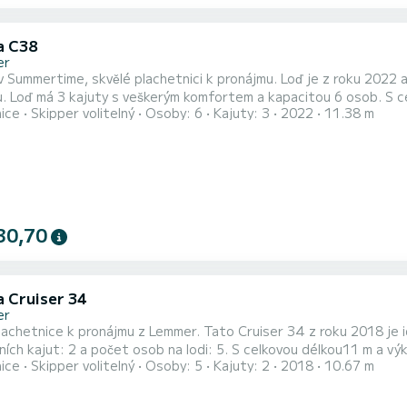
a C38
er
v Summertime, skvělé plachetnici k pronájmu. Loď je z roku 2022 a
okonalým společníkem
nice
Skipper volitelný
Osoby: 6
Kajuty: 3
2022
11.38 m
nečné dovolené na vodě v oblasti Lemmer. Tato loď Bavaria C38 má 2 toalety se sprchou. Tato loď je vybavena
30,70
a Cruiser 34
er
lachetnice k pronájmu z Lemmer. Tato Cruiser 34 z roku 2018 je ideál
ích kajut: 2 a počet osob na lodi: 5. S celkovou délkou11 m a v
nice
Skipper volitelný
Osoby: 5
Kajuty: 2
2018
10.67 m
é v okolí Lemmer Tento Cruiser 34 je vybaven 1 toaletou se sprchou. Vybavení lodi Hlavní plachta na
navijáku a Lodní plachta na navíječi. Vaše dotazy týka