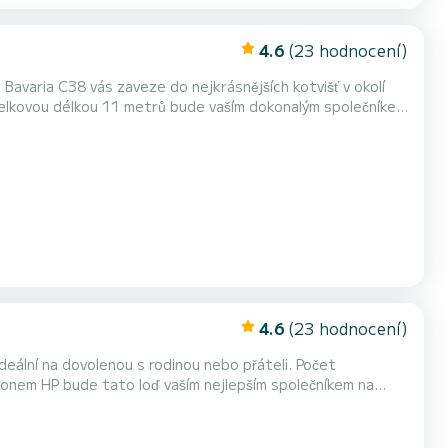
4.6
(23 hodnocení)
 Bavaria C38 vás zaveze do nejkrásnějších kotvišť v okolí
svinutou hlavní plachtou a svinutou genou. Je vybaven mimo jiné tímto vybavením: příďový pomocný propeler. Ch...
4.6
(23 hodnocení)
ní na dovolenou s rodinou nebo přáteli. Počet
ýkonem HP bude tato loď vaším nejlepším společníkem na
jící se lodi nebo podmínek pronájmu můžete posílat prostřednictvím...