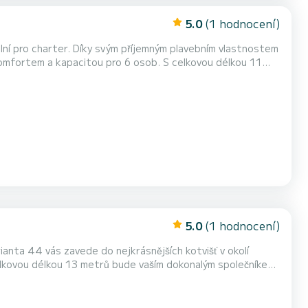
5.0
(1 hodnocení)
ální pro charter. Díky svým příjemným plavebním vlastnostem
 Lemmer. Cruiser 36 je vybavena 1
záchodem se sprchou. Tato loď je vybavena celolaťovou hlavní plachtou a svinutým genovem. Na vyžádání informace...
5.0
(1 hodnocení)
ianta 44 vás zavede do nejkrásnějších kotvišť v okolí
a. Vyžádejte si vaše nabídka přímo přes platformu, abychom vám mohli po...