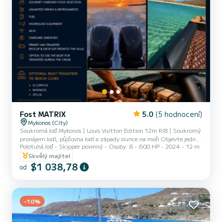
Fost MATRIX
5.0
(5 hodnocení)
Mykonos (City)
Soukromá loď Mykonos | Louis Vuitton Edition 12m RIB | Soukromý
pronájem lodí, půjčovna lodí a západy slunce na moři Objevte jednu
Polotuhá loď
Skipper povinný
Osoby: 8
600 HP
2024
12 m
z nejlépe hodnocených soukromých lodních plaveb na Mykonosu na
palubě naší lodi Louis Vuitton Edition 12m RIB. Ideální pro rodiny,
Skvělý majitel
páry a skupiny hledající prvotřídní soukromý pronájem lodí na
$1 038,78
od
Mykonosu, s individuálně šitými plavbami na ostrovy Delos, Rhenia,
Dragonisi a na slavné pláže na jižním pobřeží. Navržen pro
maximálně 8 hostů plus 2 členy posádky, tento vy...
-10%