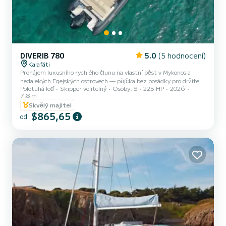
DIVERIB 780
5.0
(5 hodnocení)
Kalafáti
Pronájem luxusního rychlého člunu na vlastní pěst v Mykonos a
nedalekých Egejských ostrovech — půjčka bez posádky pro držitele
Polotuhá loď
Skipper volitelný
Osoby: 8
225 HP
2026
evropského rychlého člunu. DiveRib 780 nabízí svobodu, pohodlí,
7.8 m
snadné ovládání, lehátka, chladničku na palubě s nápoji a
Skvělý majitel
občerstvením, návštěvy ostrovů a nezapomenutelná dobrodružství.
$865,65
Možnosti pronájmu: Na půl dne: 09:00–12:30 13:00–16:30
od
17:00–20:30 (západ slunce)! Celý den: 09.00 - 16.00 13.00 -
20.30 Vlastnosti na palubě: Lehátka: přední a zadní, prostorná a
poh...