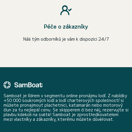
Péče o zákazníky
Náš tým odborníků je vám k dispozici 24/7
Samboat je lídrem v segmentu online pronájmu lodí. Z nabídky
+50 000 soukromých lodí a lodí charterových společností si
můžete pronajmout plachetnici, katamarán nebo motorový
člun za tu nejlepší cenu. Se skipperem či bez něj, rezervujte si
plavbu kdekoli na světě! Samboat je zprostředkovatelem
mezi vlastníky a zákazníky, kterému můžete důvěřovat.