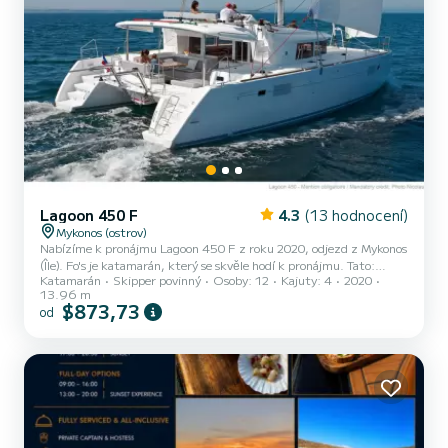
Lagoon 450 F
4.3
(13 hodnocení)
Mykonos (ostrov)
Nabízíme k pronájmu Lagoon 450 F z roku 2020, odjezd z Mykonos
(Île). Fo's je katamarán, který se skvěle hodí k pronájmu. Tato:
Katamarán
Skipper povinný
Osoby: 12
Kajuty: 4
2020
boat_type je velmi snadno manévrovatelná a hodí se na plavbu
13.96 m
trvající jeden týden či déle. katamarán měří 14 m. Je určena na
$873,73
od
okružní turistické plavby. Počet osob, které můžete vzít s sebou na
palubu: 12, počet vysoce komfortních kajut: 4. Pro vaše pohodlí
Fo's má 4 toaletu se sprchou Vybavení lodi Latovaná hlavní pla...