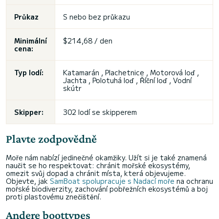
Průkaz
S nebo bez průkazu
Minimální
$214,68 / den
cena:
Typ lodí:
Katamarán , Plachetnice , Motorová loď ,
Jachta , Polotuhá loď , Říční loď , Vodní
skútr
Skipper:
302 lodí se skipperem
Plavte zodpovědně
Moře nám nabízí jedinečné okamžiky. Užít si je také znamená
naučit se ho respektovat: chránit mořské ekosystémy,
omezit svůj dopad a chránit místa, která objevujeme.
Objevte, jak
SamBoat spolupracuje s Nadací moře
na ochranu
mořské biodiverzity, zachování pobřežních ekosystémů a boj
proti plastovému znečištění.
Andere boottypes