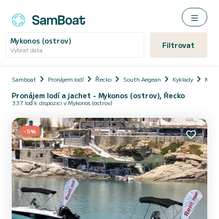
Mykonos (ostrov)
Filtrovat
Vybrat data
Samboat
Pronájem lodí
Řecko
South Aegean
Kyklady
Mykon
Pronájem lodí a jachet - Mykonos (ostrov), Řecko
337 loď k dispozici v Mykonos (ostrov)
-5%