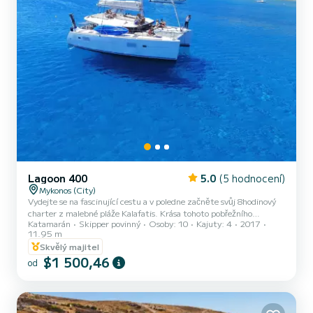
Lagoon 400
5.0
(5 hodnocení)
Mykonos (City)
Vydejte se na fascinující cestu a v poledne začněte svůj 8hodinový
charter z malebné pláže Kalafatis. Krása tohoto pobřežního
Katamarán
Skipper povinný
Osoby: 10
Kajuty: 4
2017
útočiště udává perfektní tón pro den plný průzkumu a odpočinku,
11.95 m
jeho zlaté písky a křišťálově čisté vody vytvářejí idylickou kulisu pro
Skvělý majitel
vaše námořní dobrodružství. Jak vaše jachta ladně klouže Egejským
$1 500,46
mořem vody, první úsek vaší cesty vás zavede na okouzlující ostrov
od
Rinia. Užijte si nedotčenou krásu jeho odlehlých pláží, kde se
nedotčené břehy setkávají s azurovými vln...