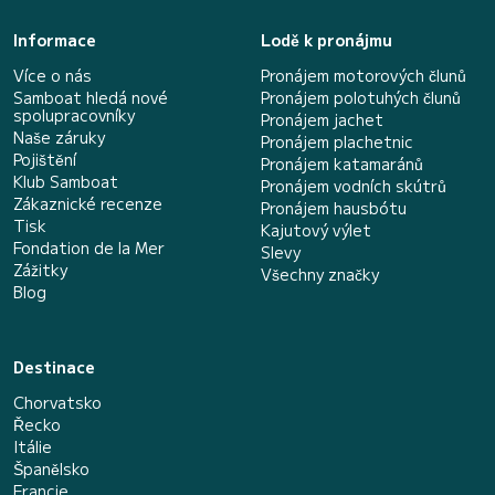
Informace
Lodě k pronájmu
Více o nás
Pronájem motorových člunů
Samboat hledá nové
Pronájem polotuhých člunů
spolupracovníky
Pronájem jachet
Naše záruky
Pronájem plachetnic
Pojištění
Pronájem katamaránů
Klub Samboat
Pronájem vodních skútrů
Zákaznické recenze
Pronájem hausbótu
Tisk
Kajutový výlet
Fondation de la Mer
Slevy
Zážitky
Všechny značky
Blog
Destinace
Chorvatsko
Řecko
Itálie
Španělsko
Francie