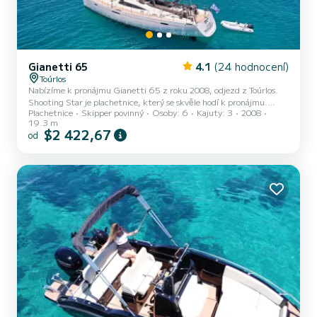
Gianetti 65
4.1
(24 hodnocení)
Toúrlos
Nabízíme k pronájmu Gianetti 65 z roku 2008, odjezd z Toúrlos.
Shooting Star je plachetnice, který se skvěle hodí k pronájmu.
Plachetnice
Skipper povinný
Osoby: 6
Kajuty: 3
2008
Tato: boat_type je velmi snadno manévrovatelná a hodí se na plavbu
19.3 m
trvající jeden týden či déle. Počet komfortních kajut: 3 a počet osob
$2 422,67
od
na lodi: 6. S celkovou délkou19 m a výkonem HP bude tato loď
vaším nejlepším společníkem na nezapomenutelné dovolené v okolí
Toúrlos Pro vaše pohodlí Shooting Star má 4 toaletu se sprchou
Vybavení lodi Latovaná hlavní plachta a Lo...