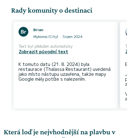
Rady komunity o destinaci
Brian
Mykonos (City)
Srpen 2024
Text byl přeložen automaticky
Text b
Zobrazit původní text
Zobra
K tomuto datu (21. 8. 2024) byla
Epick
restaurace (Thalassa Restaurant) uvedená
jako místo nástupu uzavřena, takže mapy
Je to 
proto
zpozd
Všimně
Která loď je nejvhodnější na plavbu v