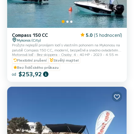
Compass 150 CC
5.0
(5 hodnocení)
Mykonos (City)
Prožijte nejlepší pronájem lodí s vlastním pohonem na Mykonosu na
palubě Compass 150 CC, moderní, bezpečné a snadno ovladatelné
Motorová loď
Bez skippera
Osoby: 4
40 HP
2023
4.55 m
malé lodě bez licence. Ideální pro soukromé lodní výlety, rodinné
dobrodružství na lodi, romantické úniky a all-inclusive denní plavby
Flexibilní zrušení
Skvělý majitel
na jižním pobřeží Mykonosu, Dragonisi, Rhenia a ostrov Delos. Naše
Bez řidičského průkazu
Compass 150 CC vám umožňuje prozkoumat tyto úchvatné
$253,92
od
lokality ve vašem vlastním tempu. Licence není vyžadována, což je
ideální pro začátečníky a námořníky poprvé. Užijte...