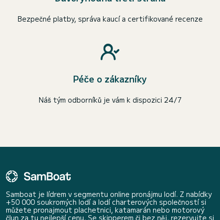
Bezpečné platby, správa kaucí a certifikované recenze
Péče o zákazníky
Náš tým odborníků je vám k dispozici 24/7
Samboat je lídrem v segmentu online pronájmu lodí. Z nabídky
+50 000 soukromých lodí a lodí charterových společností si
můžete pronajmout plachetnici, katamarán nebo motorový
člun za tu nejlepší cenu. Se skipperem či bez něj, rezervujte si