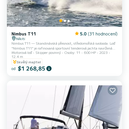
Nimbus T11
5.0
(31 hodnocení)
Níkiti
Nimbus T11 — Skandinávská přesnost, středomořská svoboda. Loď
"Nimbus T11" je rafinovaná sportovní tenderová jachta navržená
Motorová loď
Skipper povinný
Osoby: 11
600 HP
2023
pro hosty, kteří ocení prostor, výkon a bezproblémovou eleganci. S
12.4 m
čistými skandinávskými liniemi a inteligentním uspořádáním pro
Skvělý majitel
pohyb kolem lodi nabízí T11 bezproblémové spojení síly a pohodlí -
$1 268,85
ideální pro prémiový denní výlet. Štědré sluneční lehátka,
od
společenské posezení a hluboký, stabilní trup vytvářejí pocit
uvolněné jistoty na vodě. Ať už plujete mezi odlehlými zá...