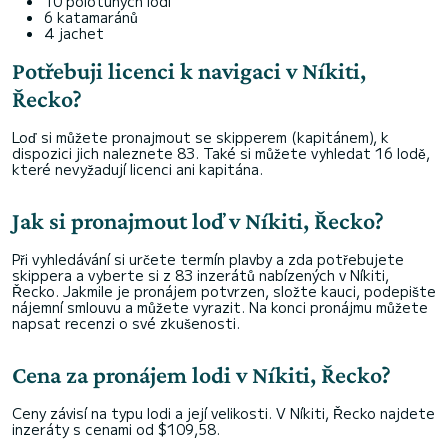
10 polotuhých lodí
6 katamaránů
4 jachet
Potřebuji licenci k navigaci v Níkiti,
Řecko?
Loď si můžete pronajmout se skipperem (kapitánem), k
dispozici jich naleznete 83. Také si můžete vyhledat 16 lodě,
které nevyžadují licenci ani kapitána.
Jak si pronajmout loď v Níkiti, Řecko?
Při vyhledávání si určete termín plavby a zda potřebujete
skippera a vyberte si z 83 inzerátů nabízených v Níkiti,
Řecko. Jakmile je pronájem potvrzen, složte kauci, podepište
nájemní smlouvu a můžete vyrazit. Na konci pronájmu můžete
napsat recenzi o své zkušenosti.
Cena za pronájem lodi v Níkiti, Řecko?
Ceny závisí na typu lodi a její velikosti. V Níkiti, Řecko najdete
inzeráty s cenami od $109,58.