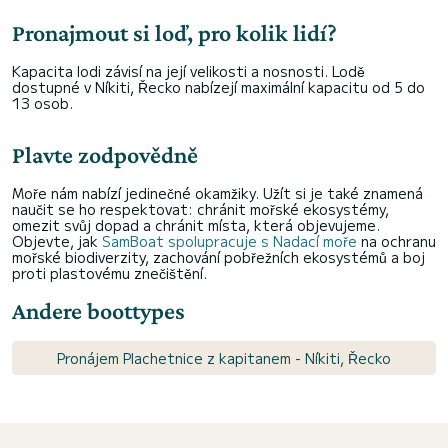
Pronajmout si loď, pro kolik lidí?
Kapacita lodi závisí na její velikosti a nosnosti. Lodě
dostupné v Níkiti, Řecko nabízejí maximální kapacitu od 5 do
13 osob.
Plavte zodpovědně
Moře nám nabízí jedinečné okamžiky. Užít si je také znamená
naučit se ho respektovat: chránit mořské ekosystémy,
omezit svůj dopad a chránit místa, která objevujeme.
Objevte, jak
SamBoat spolupracuje s Nadací moře
na ochranu
mořské biodiverzity, zachování pobřežních ekosystémů a boj
proti plastovému znečištění.
Andere boottypes
Pronájem Plachetnice z kapitanem - Níkiti, Řecko