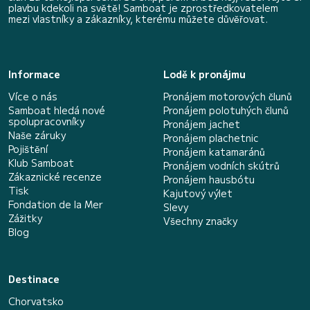
plavbu kdekoli na světě! Samboat je zprostředkovatelem
mezi vlastníky a zákazníky, kterému můžete důvěřovat.
Informace
Lodě k pronájmu
Více o nás
Pronájem motorových člunů
Samboat hledá nové
Pronájem polotuhých člunů
spolupracovníky
Pronájem jachet
Naše záruky
Pronájem plachetnic
Pojištění
Pronájem katamaránů
Klub Samboat
Pronájem vodních skútrů
Zákaznické recenze
Pronájem hausbótu
Tisk
Kajutový výlet
Fondation de la Mer
Slevy
Zážitky
Všechny značky
Blog
Destinace
Chorvatsko