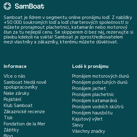
Samboat je lídrem v segmentu online pronájmu lodí. Z nabídky
+50 000 soukromých lodí a lodí charterových společností si
můžete pronajmout plachetnici, katamarán nebo motorový
člun za tu nejlepší cenu. Se skipperem či bez něj, rezervujte si
plavbu kdekoli na světě! Samboat je zprostředkovatelem
mezi vlastníky a zákazníky, kterému můžete důvěřovat.
Informace
Lodě k pronájmu
Více o nás
Pronájem motorových člunů
Samboat hledá nové
Pronájem polotuhých člunů
spolupracovníky
Pronájem jachet
Naše záruky
Pronájem plachetnic
Pojištění
Pronájem katamaránů
Klub Samboat
Pronájem vodních skútrů
Zákaznické recenze
Pronájem hausbótu
Tisk
Kajutový výlet
Fondation de la Mer
Slevy
Zážitky
Všechny značky
Blog