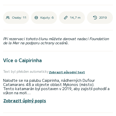
Osoby: 11
Kajuty: 6
14,7 m
2019
Při rezervaci tohoto člunu můžete darovat nadaci Foundation
de la Mer na podporu ochrany oceánů.
Více o Caipirinha
Text byl přeložen automaticky
Zobrazit původní text
Naloďte se na palubu Caipirinha, nádherných Dufour
Catamarans 48 a objevte oblast Mykonos (město).
Tento katamarán byl postaven v 2019, aby zajistil pohodlí a
výkon na moři.
Zobrazit úplný popis
Loď má 4 pohodlné kajuty a kapacitu lodi 8 osob. S celkovou
délkou 15 metrů bude vaším nejlepším spojencem pro
strávení mimořádné dovolené na vodě v okolí Mykonos
(město)