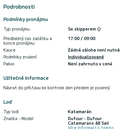
Podrobnosti
This Dufour Catamarans 48 má 4 toalety se sprchou.
Má následující vybavení: Autopilot, Tender engine, Sprcha
Podmínky pronájmu
most, Grilování, Klimatizace.
Typ pronájmu
Se skipperem
Zveme vás, abyste si vyžádali cenovou nabídku přímo
prostřednictvím platformy, vrátíme se vám s naše nejlepší
Předběžný čas začátku a
17:00 / 09:00
konce pronájmu:
Kauce
Žádná záloha není nutná
Podmínky zrušení
Individualizované
Palivo
Není zahrnuto v ceně
Užitečné informace
Návrat do přístavu ke kontrole den předem je povinný
Loď
Typ lodi
Katamarán
Značka - Model
Dufour - Dufour
Catamarans 48 Sail
Více informací o tomto