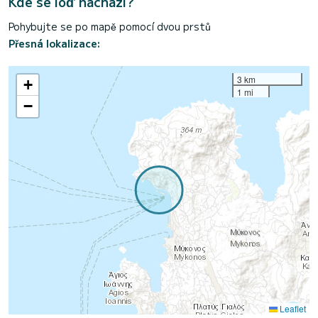
Kde se loď nachází?
Pohybujte se po mapě pomocí dvou prstů
Přesná lokalizace:
3 km
+
1 mi
−
Leaflet