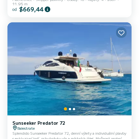
11.95 m
$669,44
od
Sunseeker Predator 72
Balestrate
Splendido Sunseeker Predator 72, denní výlety a individuální plavby
s exkluzivní lodí, ochutnávky vín a místních jídel. Možnost osobního