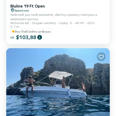
Bluline 19 Ft Open
Balestrate
Naše lodě jsou nově postavené, všechny vybaveny markýzou a
sladkovodní sprchou
Motorová loď
Skipper volitelný
Osoby: 6
40 HP
2023
5.7 m
Bez řidičského průkazu
$103,88
od