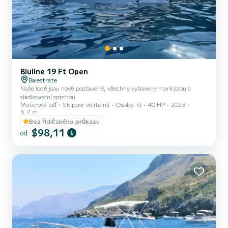
Bluline 19 Ft Open
Balestrate
Naše lodě jsou nově postavené, všechny vybaveny markýzou a
sladkovodní sprchou
Motorová loď
Skipper volitelný
Osoby: 6
40 HP
2023
5.7 m
Bez řidičského průkazu
$98,11
od