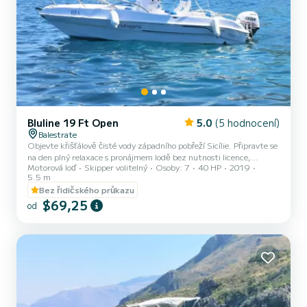
Bluline 19 Ft Open
5.0
(5 hodnocení)
Balestrate
Objevte křišťálově čisté vody západního pobřeží Sicílie. Připravte se
na den plný relaxace s pronájmem lodě bez nutnosti licence,
Motorová loď
Skipper volitelný
Osoby: 7
40 HP
2019
vyrazte z přístavu Balestrate. Perfektní pro výlet s rodinou nebo s
5.5 m
přáteli, tato loď vám umožní objevit nádherné západní pobřeží
Bez řidičského průkazu
Sicílie s křišťálově čistými vodami, dechberoucími výhledy a
$69,25
spoustou slunce. Nepropásněte toto nezapomenutelné výlet:
od
Objevte nádherné pobřeží Castellammare del Golfo s malebnou
Tonnarou di Scopello a jejími skalami, již slavnými po celém...