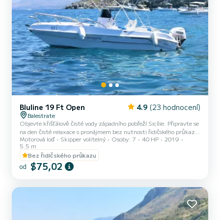
Bluline 19 Ft Open
4.9
(23 hodnocení)
Balestrate
Objevte křišťálově čisté vody západního pobřeží Sicílie. Připravte se
na den čisté relaxace s pronájmem bez nutnosti řidičského průkazu,
Motorová loď
Skipper volitelný
Osoby: 7
40 HP
2019
vyjížďkou z přístavu Balestrate. Perfektní pro rodinný výlet nebo
5.5 m
výlet s přáteli, tento člun vám umožní objevit nádherné západní
Bez řidičského průkazu
pobřeží Sicílie s křišťálově čistými vodami, dechberoucími výhledy a
$75,02
mnoho slunce. Nedílná trasa: Objevte nádherné pobřeží
od
Castellammare del Golfo s malebnou Tonnarou di Scopello a jejími
skalami, které jsou již známé po celém světě;...