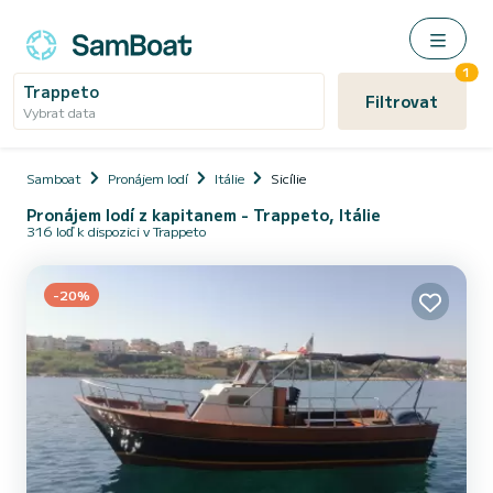
1
Trappeto
Filtrovat
Vybrat data
Samboat
Pronájem lodí
Itálie
Sicílie
Pronájem lodí z kapitanem - Trappeto, Itálie
316 loď k dispozici v Trappeto
-20%