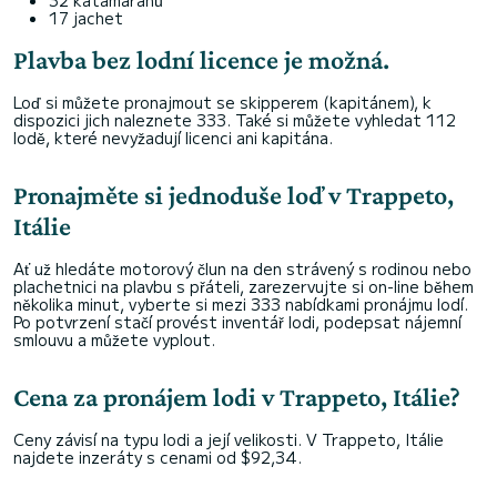
32 katamaránů
17 jachet
Plavba bez lodní licence je možná.
Loď si můžete pronajmout se skipperem (kapitánem), k
dispozici jich naleznete 333. Také si můžete vyhledat 112
lodě, které nevyžadují licenci ani kapitána.
Pronajměte si jednoduše loď v Trappeto,
Itálie
Ať už hledáte motorový člun na den strávený s rodinou nebo
plachetnici na plavbu s přáteli, zarezervujte si on-line během
několika minut, vyberte si mezi 333 nabídkami pronájmu lodí.
Po potvrzení stačí provést inventář lodi, podepsat nájemní
smlouvu a můžete vyplout.
Cena za pronájem lodi v Trappeto, Itálie?
Ceny závisí na typu lodi a její velikosti. V Trappeto, Itálie
najdete inzeráty s cenami od $92,34.