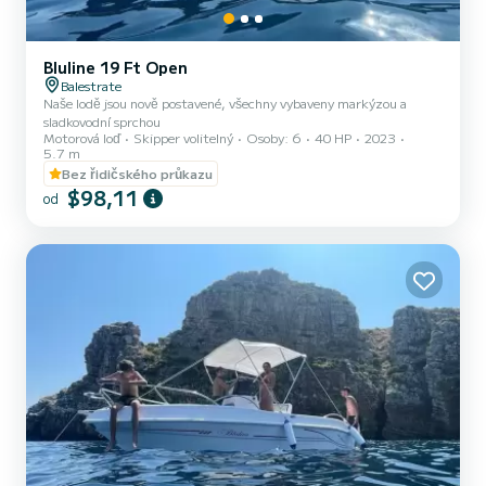
Bluline 19 Ft Open
Balestrate
Naše lodě jsou nově postavené, všechny vybaveny markýzou a
sladkovodní sprchou
Motorová loď
Skipper volitelný
Osoby: 6
40 HP
2023
5.7 m
Bez řidičského průkazu
$98,11
od