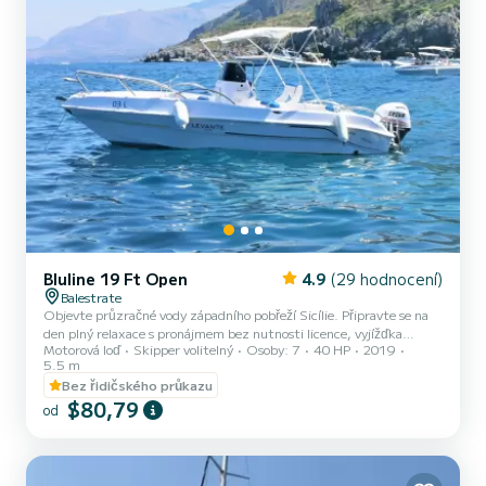
Bluline 19 Ft Open
4.9
(29 hodnocení)
Balestrate
Objevte průzračné vody západního pobřeží Sicílie. Připravte se na
den plný relaxace s pronájmem bez nutnosti licence, vyjížďka
Motorová loď
Skipper volitelný
Osoby: 7
40 HP
2019
začíná v přístavu Balestrate. Perfektní pro rodinný výlet nebo s
5.5 m
přáteli, tento člun vám umožní objevit nádherné západní pobřeží
Bez řidičského průkazu
Sicílie, s průzračnými vodami, dechberoucími výhledy a mnoho
$80,79
slunce. Nezapomenutelná trasa: Objevte úchvatné pobřeží
od
Castellammare del Golfo s malebnou Tonarou di Scopello a jejími
skalami, které jsou již známé po celém světě; Plujte po průzrač...