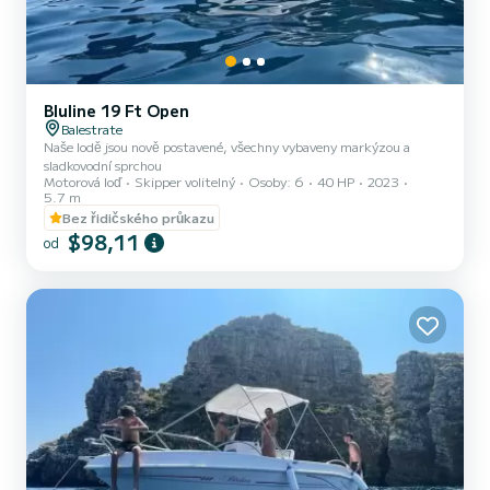
Bluline 19 Ft Open
Balestrate
Naše lodě jsou nově postavené, všechny vybaveny markýzou a
sladkovodní sprchou
Motorová loď
Skipper volitelný
Osoby: 6
40 HP
2023
5.7 m
Bez řidičského průkazu
$98,11
od