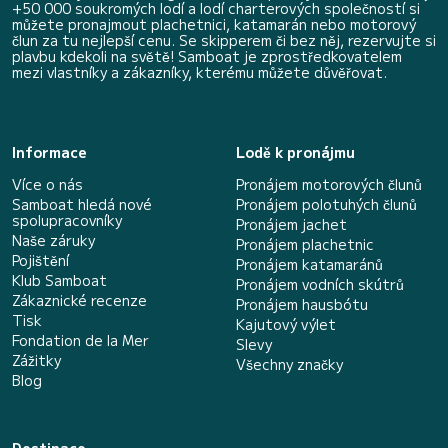
+50 000 soukromých lodí a lodí charterových společností si
můžete pronajmout plachetnici, katamarán nebo motorový
člun za tu nejlepší cenu. Se skipperem či bez něj, rezervujte si
plavbu kdekoli na světě! Samboat je zprostředkovatelem
mezi vlastníky a zákazníky, kterému můžete důvěřovat.
Informace
Lodě k pronájmu
Více o nás
Pronájem motorových člunů
Samboat hledá nové
Pronájem polotuhých člunů
spolupracovníky
Pronájem jachet
Naše záruky
Pronájem plachetnic
Pojištění
Pronájem katamaránů
Klub Samboat
Pronájem vodních skútrů
Zákaznické recenze
Pronájem hausbótu
Tisk
Kajutový výlet
Fondation de la Mer
Slevy
Zážitky
Všechny značky
Blog