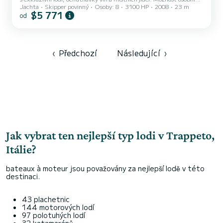
Jachta
Skipper povinný
Osoby: 8
3100 HP
2008
23 m
přizpůsobení zážitku s ochutnávkami mořských plodů a vybraných
$5 771
od
vín (za příplatek)
‹
Předchozí
Následující
›
Jak vybrat ten nejlepší typ lodi v Trappeto,
Itálie?
bateaux à moteur jsou považovány za nejlepší lodě v této
destinaci.
43 plachetnic
144 motorových lodí
97 polotuhých lodí