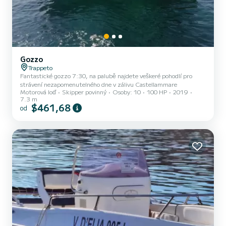
Gozzo
Trappeto
Fantastické gozzo 7:30, na palubě najdete veškeré pohodlí pro
strávení nezapomenutelného dne v zálivu Castellammare
Motorová loď
Skipper povinný
Osoby: 10
100 HP
2019
7.3 m
$461,68
od