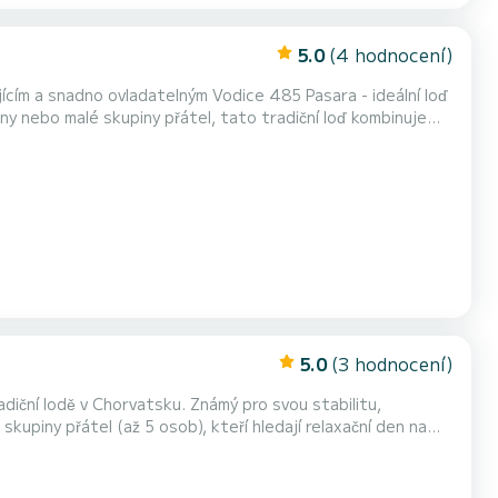
5.0
(4 hodnocení)
cím a snadno ovladatelným Vodice 485 Pasara - ideální loď
diny nebo malé skupiny přátel, tato tradiční loď kombinuje
 skrytých pláží a průzračných vod...
5.0
(3 hodnocení)
adiční lodě v Chorvatsku. Známý pro svou stabilitu,
skupiny přátel (až 5 osob), kteří hledají relaxační den na
ch, nejodlehlejších zátok, kam vět...