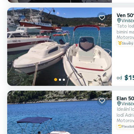
Ven 50
Vinišč
Tato loď
bimini markýz
Motorov
krásnou plá
Skvělý
ostrov B
$1
od
Elan 5
Vinišč
Ideální 
lodí Adr
Motorov
křišťálově čisté moře a divo
Flexibi
naviguje