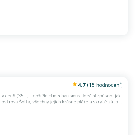
4.7
(15 hodnocení)
o v ceně (35 L). Lepší řídicí mechanismus. Ideální způsob, jak
ostrova Šolta, všechny jejich krásné pláže a skryté zátoky
ím vybavením, pevným žebříkem a střešním oknem. Řídící
motorem Tohatsu 30 HP.