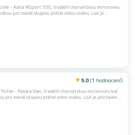
volbou pro menší skupinu přátel nebo rodinu. Loď je
é zátoky nebo prozkoumat naše ostrovy Čiovo, Drvenik a
užít si den v klidu s zvuky vln a cvr...
5.0
(1 hodnocení)
 flotile - Pasara Elan, tradiční chorvatskou motorovou loď
ou pro menší skupinu přátel nebo rodinu. Loď je přistavená v
 prozkoumat naše ostrovy Drvenik a další menší ostrovy v
 v klidu se zvuky vln a cvrč...