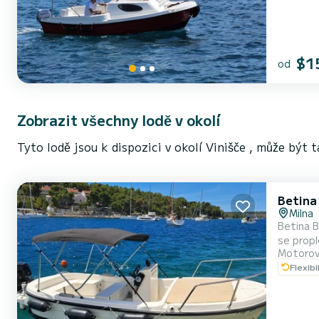
$1
od
Zobrazit všechny lodě v okolí
Tyto lodě jsou k dispozici v okolí Vinišče , může být 
Betina
Milna
Betina B
se propl
Motorov
daleko o
Flexibi
volant p