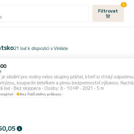
1
Filtrovat
a
atsko
21 loď k dispozici v Vinišče
500
e
 je ideální pro rodiny nebo skupiny přátel, kteří si chtějí odpočin
arkýzou, koupacím žebříkem a plnou bezpečnostní výbavou. Nachá
á loď
Bez skippera
Osoby: 6
10 HP
2021
5 m
i (Modrá laguna) jen za 35 minut. Palivo není zahrnuto v ceně (příplatek 20 €). Tato loď není vho
 majitel
Bez řidičského průkazu
o Hvar. Pro výkonnější možnosti se prosím podívejte na mé další l
50,05