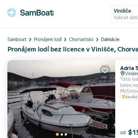
Vinišče
Vybrat dat
Samboat
Pronájem lodí
Chorvatsko
Dalmácie
Pronájem lodí bez licence v Vinišče, Chorv
Adria 
Vinišč
Tato loď
bimini m
Motorov
pláž Krknjas
Skvělý
Brač neb
$1
od