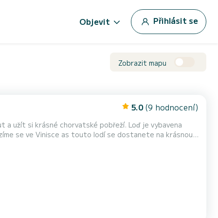
Přihlásit se
Objevit
Zobrazit mapu
5.0
(9 hodnocení)
out a užít si krásné chorvatské pobřeží. Loď je vybavena
zíme se ve Vinisce as touto lodí se dostanete na krásnou
dná pro plavbu na ostrov
odě.