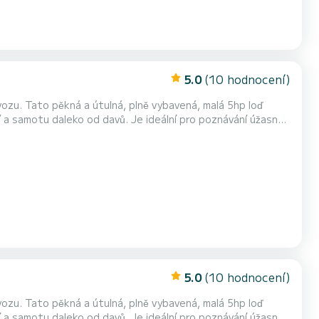
5.0
(10 hodnocení)
í a samotu daleko od davů. Je ideální pro poznávání úžasné
rásu souostroví Dalmácie nelze zažít bez plavby lodí. Loď
oď a zůstat s vámi v přístavu, dokud s...
5.0
(10 hodnocení)
í a samotu daleko od davů. Je ideální pro poznávání úžasné