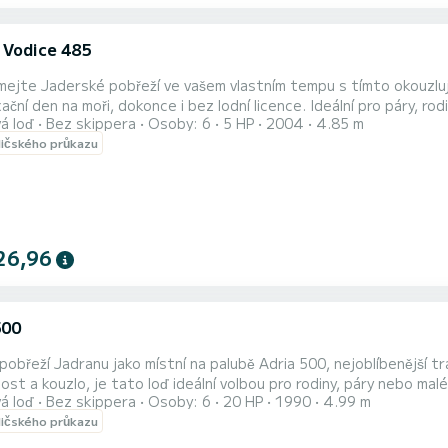
 Vodice 485
ejte Jaderské pobřeží ve vašem vlastním tempu s tímto okouzlují
xační den na moři, dokonce i bez lodní licence. Ideální pro páry, ro
á loď
Bez skippera
Osoby: 6
5 HP
2004
4.85 m
odlí a autentické středomořské vibrace. Poháněn spolehlivým motorem a vybaven stínícím slunečníkem pro ochranu
dičského průkazu
rkých letních dnů, je loď ideální pro plavbu kolem krásných zátok,
26,96
500
 pobřeží Jadranu jako místní na palubě Adria 500, nejoblíbenější tr
st a kouzlo, je tato loď ideální volbou pro rodiny, páry nebo malé 
á loď
Bez skippera
Osoby: 6
20 HP
1990
4.99 m
 zkušený kapitán nebo začátečník, tato loď je neuvěřitelně snadná na
dičského průkazu
. Díky svým kompaktním 5 metrům se snadno dostanete do nejmenší