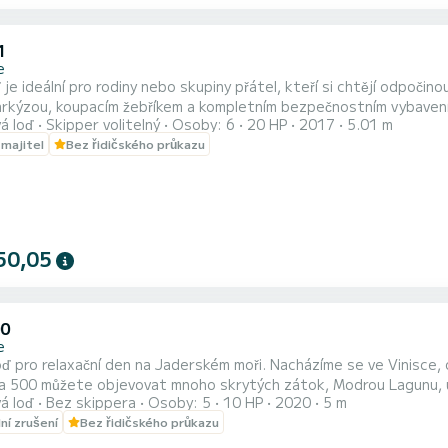
1
e
 je ideální pro rodiny nebo skupiny přátel, kteří si chtějí odpočin
ou, koupacím žebříkem a kompletním bezpečnostním vybavením. Nacházíme se ve Vinisce as touto lodí se dostan
á loď
Skipper volitelný
Osoby: 6
20 HP
2017
5.01 m
ž Krknjasi (Modrá laguna) jen za 35 minut. Palivo není zahrnuto v ceně (příplatek 20 €). 
 majitel
Bez řidičského průkazu
rač nebo Hvar. Pro výkonnější možnosti se prosím podívejte na mé 
50,05
00
e
loď pro relaxační den na Jaderském moři. Nacházíme se ve Vinisce, o
ia 500 můžete objevovat mnoho skrytých zátok, Modrou Lagunu, úch
á loď
Bez skippera
Osoby: 5
10 HP
2020
5 m
kou přírodu. Tato loď může ubytovat až 6 osob a rychle se naučíte, jak ji sami navigovat. Pokud poprvé
lní zrušení
Bez řidičského průkazu
te plavidlo, můžeme vám ukázat okolí a rychle vás naučit, jak být s