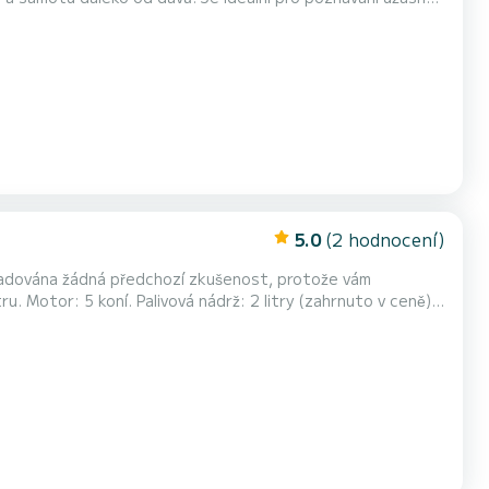
rásu souostroví Dalmácie nelze zažít bez plavby lodí. Loď
oď a zůstat s vámi v přístavu, dokud se...
5.0
(2 hodnocení)
yžadována žádná předchozí zkušenost, protože vám
 Motor: 5 koní. Palivová nádrž: 2 litry (zahrnuto v ceně).
ti při příjezdu do přístavu