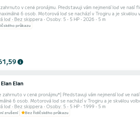
jmu. Představuji vám nejmenší loď ve naší flotile - Adria MSport 500, tradiční chorvatskou motorovou
maximálně 6 osob. Motorová loď se nachází v Trogiru a je skvělou 
á loď
Bez skippera
Osoby: 5
5 HP
2026
5 m
a v historickém centru Trogiru. Odtud můžete plout do libovoln
dičského průkazu
nší ostrovy v okolí. Vždy bych doporučil najít malou opuštěnou pláž a 
61,59
 Elan Elan
je zahrnuto v ceně pronájmu*| Představuji vám nejmenší loď ve naší
málně 6 osob. Motorová loď se nachází v Trogiru a je skvělou volb
á loď
Bez skippera
Osoby: 5
5 HP
1999
5 m
kém centru Trogiru. Odtud můžete plout do jakékoliv zátoky nebo
lní zrušení
Bez řidičského průkazu
ogiru. Vždy bych doporučil najít malou opuštěnou pláž a užívat si den