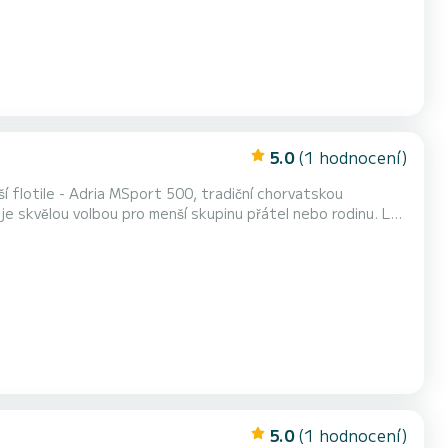
5.0
(1 hodnocení)
ší flotile - Adria MSport 500, tradiční chorvatskou
je skvělou volbou pro menší skupinu přátel nebo rodinu. Loď
né zátoky nebo prozkoumat naše ostrovy Čiovo, Drvenik a
ž a užívat si den v klidu se zvuky vln a...
5.0
(1 hodnocení)