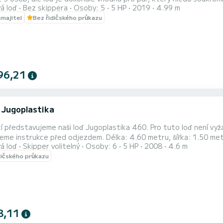
á loď
Bez skippera
Osoby: 5
5 HP
2019
4.99 m
a zátok, které se rozprostírají podél Omišské riviéry. Skutečnou k
 majitel
Bez řidičského průkazu
 slunečník a žebřík pro snadný přístup. Ukážeme vám, jak ovládat l
96,21
 Jugoplastika
í představujeme naši loď Jugoplastika 460. Pro tuto loď není v
me instrukce před odjezdem. Délka: 4.60 metru, šířka: 1.50 metru.
á loď
Skipper volitelný
Osoby: 6
5 HP
2008
4.6 m
í počet osob: 6. Kapitán není zahrnut v ceně, platíte ho v hotovos
dičského průkazu
8,11