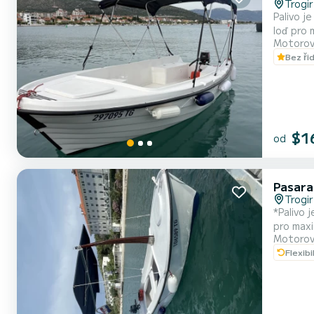
Trogir
Palivo je zahrnuto v ceně proná
loď pro 
Motorov
zakotven
Bez ři
další me
$1
od
Pasara
Trogir
*Palivo 
pro maxi
Motorov
historic
Flexibi
okolí Tr