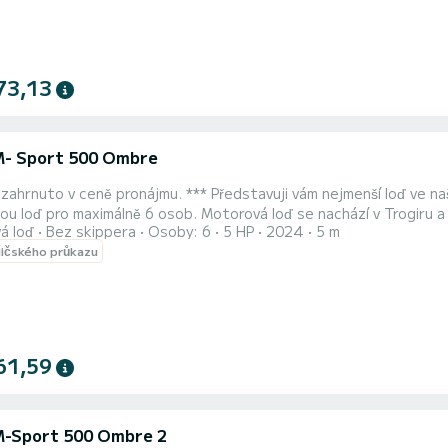
73,13
M- Sport 500 Ombre
e zahrnuto v ceně pronájmu. *** Představuji vám nejmenší loď ve na
u loď pro maximálně 6 osob. Motorová loď se nachází v Trogiru a 
á loď
Bez skippera
Osoby: 6
5 HP
2024
5 m
vena ve starém městě Trogir. Odtud se můžete plavit do libovol
dičského průkazu
nší ostrovy v okolí. Vždy bych doporučoval najít malou opuštěnou plá
61,59
M-Sport 500 Ombre 2