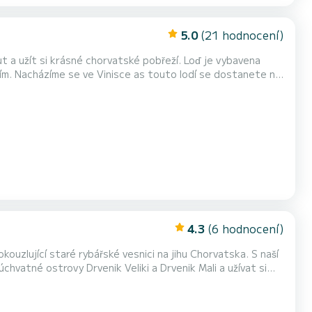
5.0
(21 hodnocení)
out a užít si krásné chorvatské pobřeží. Loď je vybavena
ete na
Tato loď není vhodná pro plavbu na
další lodě.
4.3
(6 hodnocení)
kouzlující staré rybářské vesnici na jihu Chorvatska. S naší
vatné ostrovy Drvenik Veliki a Drvenik Mali a užívat si
vým vlastním kapitánem. Loď j...