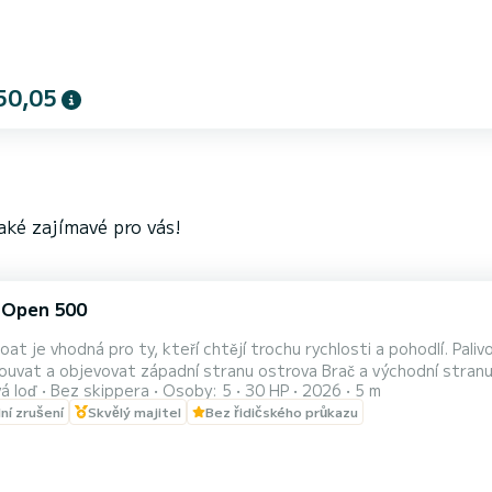
50,05
také zajímavé pro vás!
 Open 500
oat je vhodná pro ty, kteří chtějí trochu rychlosti a pohodlí. Paliv
ouvat a objevovat západní stranu ostrova Brač a východní stranu 
á loď
Bez skippera
Osoby: 5
30 HP
2026
5 m
d pohledu běžného turisty. Vybaven vším potřebným bezpečnostn
lní zrušení
Skvělý majitel
Bez řidičského průkazu
oskytuje lepší kontrolu lodě, poháněn novým čtyřdobým vnějším 