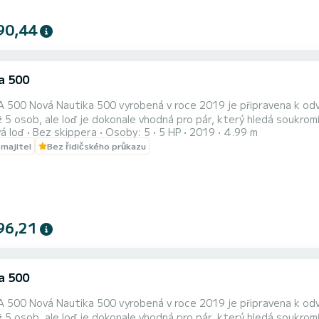
90,44
a 500
u. Tato pěkná a útulná, plně vybavená, malá 5hp loď
 5 osob, ale loď je dokonale vhodná pro pár, který hledá soukrom
á loď
Bez skippera
Osoby: 5
5 HP
2019
4.99 m
a zátok, které se rozprostírají podél Omišské riviéry. Skutečnou k
 majitel
Bez řidičského průkazu
 slunečník a žebřík pro snadný přístup. Ukážeme vám, jak ovládat l
96,21
a 500
u. Tato pěkná a útulná, plně vybavená, malá 5hp loď
 5 osob, ale loď je dokonale vhodná pro pár, který hledá soukrom